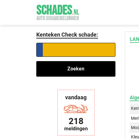
SCHADES
.
NL
AUTO SCHADEMELDINGEN
Kenteken Check schade:
LAN
Zoeken
vandaag
Alg
Ken
Mer
218
Mod
meldingen
Kleu