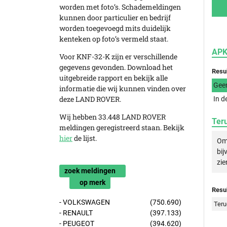
worden met foto’s. Schademeldingen
kunnen door particulier en bedrijf
worden toegevoegd mits duidelijk
kenteken op foto’s vermeld staat.
APK
Voor KNF-32-K zijn er verschillende
gegevens gevonden. Download het
Resu
uitgebreide rapport en bekijk alle
Gee
informatie die wij kunnen vinden over
deze LAND ROVER.
In d
Wij hebben 33.448 LAND ROVER
Ter
meldingen geregistreerd staan. Bekijk
hier
de lijst.
Om 
bij
zie
zoek meldingen
op merk
Resul
- VOLKSWAGEN
(750.690)
Teru
- RENAULT
(397.133)
- PEUGEOT
(394.620)