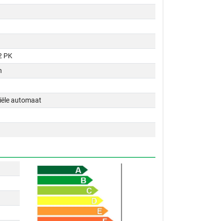
2 PK
n
tiële automaat