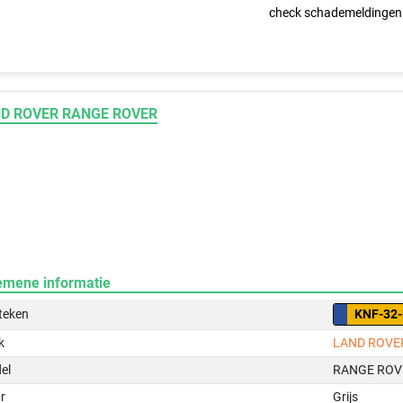
check schademeldingen
D ROVER RANGE ROVER
emene informatie
teken
KNF-32
k
LAND ROVE
el
RANGE ROV
r
Grijs