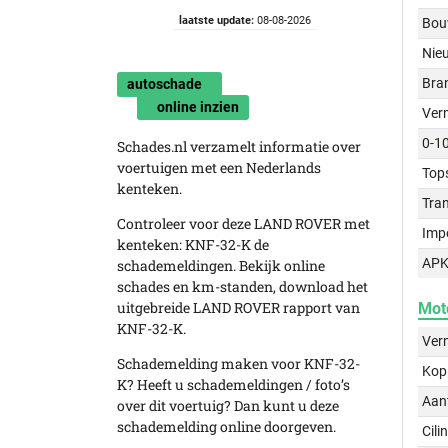
laatste update:
08-08-2026
Bou
Nie
Bra
autoschade
online inzien
Ver
0-1
Schades.nl verzamelt informatie over
voertuigen met een Nederlands
Top
kenteken.
Tra
Controleer voor deze LAND ROVER met
Imp
kenteken: KNF-32-K de
APK
schademeldingen. Bekijk online
schades en km-standen, download het
uitgebreide LAND ROVER rapport van
Mot
KNF-32-K.
Ver
Schademelding maken voor KNF-32-
Kop
K? Heeft u schademeldingen / foto’s
Aant
over dit voertuig? Dan kunt u deze
schademelding online doorgeven.
Cili