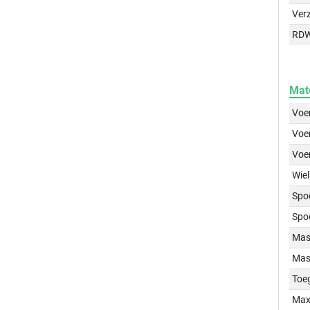
Ver
RD
Mat
Voer
Voer
Voe
Wiel
Spo
Spo
Mass
Mass
Toe
Max