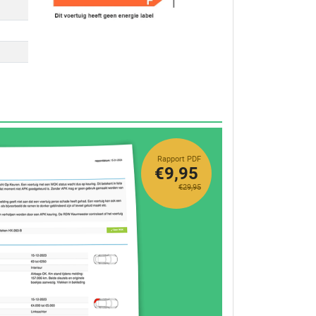
Rapport PDF
€9,95
€29,95