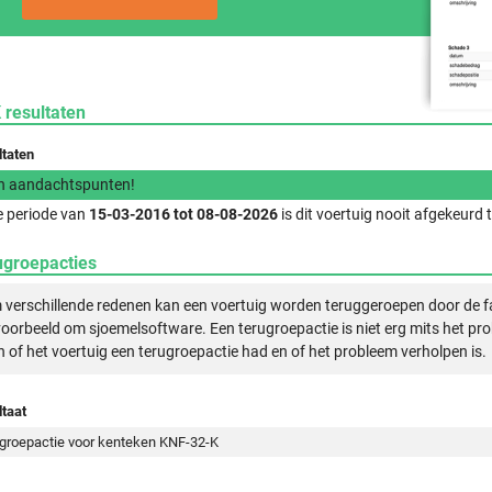
 resultaten
ltaten
n aandachtspunten!
e periode van
15-03-2016 tot 08-08-2026
is dit voertuig nooit afgekeurd
ugroepacties
verschillende redenen kan een voertuig worden teruggeroepen door de f
voorbeeld om sjoemelsoftware. Een terugroepactie is niet erg mits het pr
n of het voertuig een terugroepactie had en of het probleem verholpen is.
taat
groepactie voor kenteken KNF-32-K