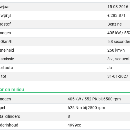
wjaar
15-03-2016
uwprijs
€ 283.871
ndstof
Benzine
mogen
405 kW / 55
00km/h
5,8 seconde
snelheid
250 km/h
nsmissie
8 v., sequen
ortauto
Ja
 tot
31-01-2027
or en milieu
mogen
405 kW / 552 PK bij 6500 rpm
pel
625 Nm bij 2500 rpm
al cilinders
8
nderinhoud
4999cc