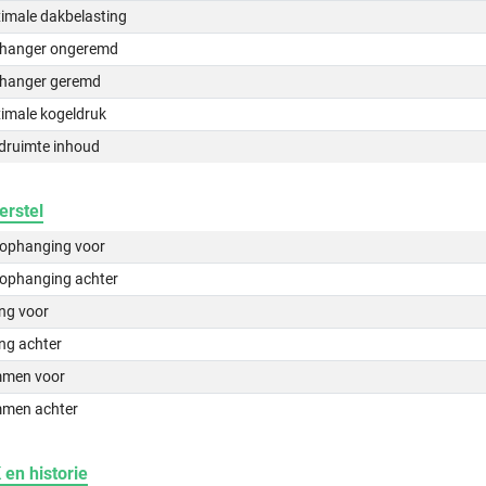
imale dakbelasting
hanger ongeremd
hanger geremd
imale kogeldruk
druimte inhoud
erstel
lophanging voor
lophanging achter
ing voor
ng achter
men voor
men achter
en historie