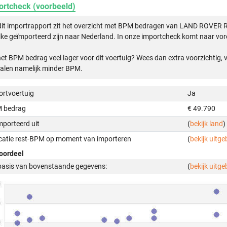
ortcheck (voorbeeld)
 dit importrapport zit het overzicht met BPM bedragen van LAND ROVE
ke geïmporteerd zijn naar Nederland. In onze importcheck komt naar vore
het BPM bedrag veel lager voor dit voertuig? Wees dan extra voorzichtig,
alen namelijk minder BPM.
ortvoertuig
Ja
 bedrag
€ 49.790
mporteerd uit
(
bekijk land
)
icatie rest-BPM op moment van importeren
(
bekijk uitge
oordeel
basis van bovenstaande gegevens:
(
bekijk uitge