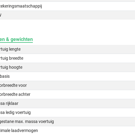
zekeringsmaatschappij
W
en & gewichten
tuig lengte
tuig breedte
rtuig hoogte
basis
orbreedte voor
orbreedte achter
a rijklaar
a ledig voertuig
gestane max. massa voertuig
imale laadvermogen