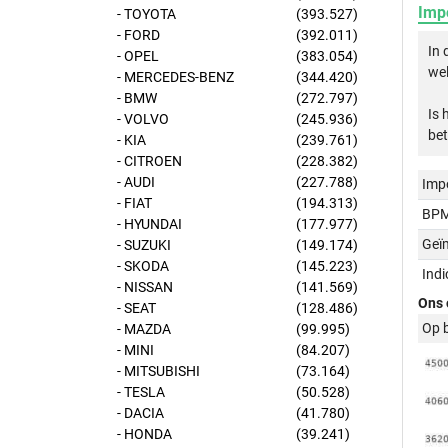
Imp
- TOYOTA
(393.527)
- FORD
(392.011)
In
- OPEL
(383.054)
wel
- MERCEDES-BENZ
(344.420)
- BMW
(272.797)
Is 
- VOLVO
(245.936)
bet
- KIA
(239.761)
- CITROEN
(228.382)
- AUDI
(227.788)
Imp
- FIAT
(194.313)
BPM
- HYUNDAI
(177.977)
Geï
- SUZUKI
(149.174)
- SKODA
(145.223)
Ind
- NISSAN
(141.569)
Ons 
- SEAT
(128.486)
Op 
- MAZDA
(99.995)
- MINI
(84.207)
- MITSUBISHI
(73.164)
- TESLA
(50.528)
- DACIA
(41.780)
- HONDA
(39.241)