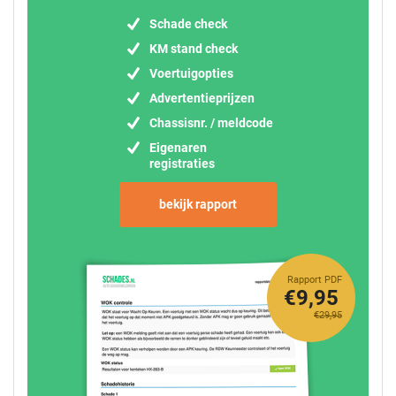
Schade check
KM stand check
Voertuigopties
Advertentieprijzen
Chassisnr. / meldcode
Eigenaren
registraties
bekijk rapport
Rapport PDF
€9,95
€29,95