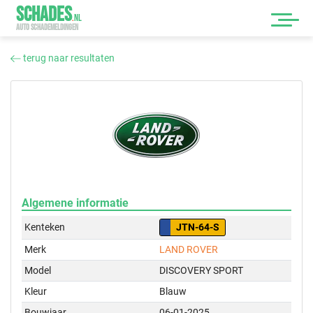
SCHADES
.
NL
AUTO SCHADEMELDINGEN
terug naar resultaten
Algemene informatie
Kenteken
JTN-64-S
Merk
LAND ROVER
Model
DISCOVERY SPORT
Kleur
Blauw
Bouwjaar
06-01-2025