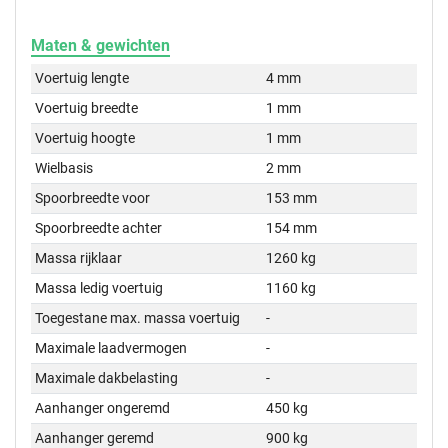
Maten & gewichten
Voertuig lengte
4 mm
Voertuig breedte
1 mm
Voertuig hoogte
1 mm
Wielbasis
2 mm
Spoorbreedte voor
153 mm
Spoorbreedte achter
154 mm
Massa rijklaar
1260 kg
Massa ledig voertuig
1160 kg
Toegestane max. massa voertuig
-
Maximale laadvermogen
-
Maximale dakbelasting
-
Aanhanger ongeremd
450 kg
Aanhanger geremd
900 kg