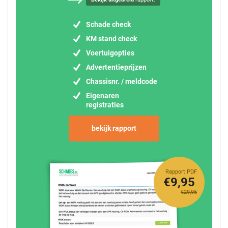
Schade check
KM stand check
Voertuigopties
Advertentieprijzen
Chassisnr. / meldcode
Eigenaren
registraties
bekijk rapport
Rapport PDF
€9,95
€29,95