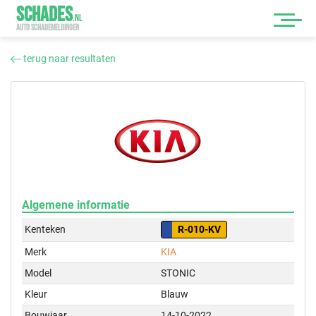
SCHADES
.
NL
AUTO SCHADEMELDINGEN
terug naar resultaten
Algemene informatie
Kenteken
R-010-KV
Merk
KIA
Model
STONIC
Kleur
Blauw
Bouwjaar
14-10-2022