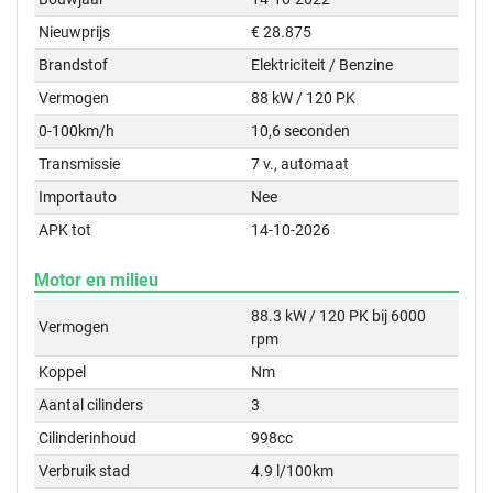
Nieuwprijs
€ 28.875
Brandstof
Elektriciteit / Benzine
Vermogen
88 kW / 120 PK
0-100km/h
10,6 seconden
Transmissie
7 v., automaat
Importauto
Nee
APK tot
14-10-2026
Motor en milieu
88.3 kW / 120 PK bij 6000
Vermogen
rpm
Koppel
Nm
Aantal cilinders
3
Cilinderinhoud
998cc
Verbruik stad
4.9 l/100km