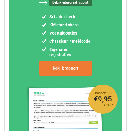
Bekijk uitgebreid
rapport:
Schade check
KM stand check
Voertuigopties
Chassisnr. / meldcode
Eigenaren
registraties
bekijk rapport
Rapport PDF
€9,95
€29,95