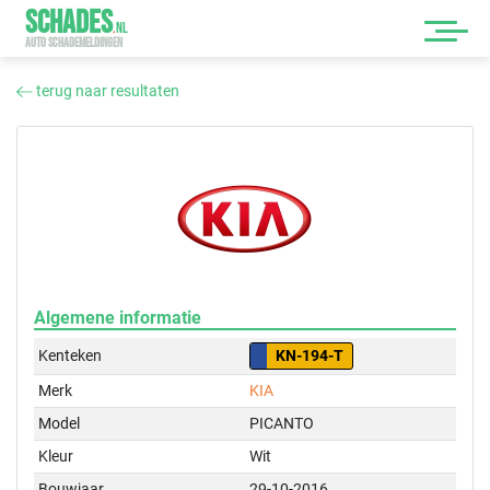
SCHADES
.
NL
AUTO SCHADEMELDINGEN
terug naar resultaten
Algemene informatie
Kenteken
KN-194-T
Merk
KIA
Model
PICANTO
Kleur
Wit
Bouwjaar
29-10-2016