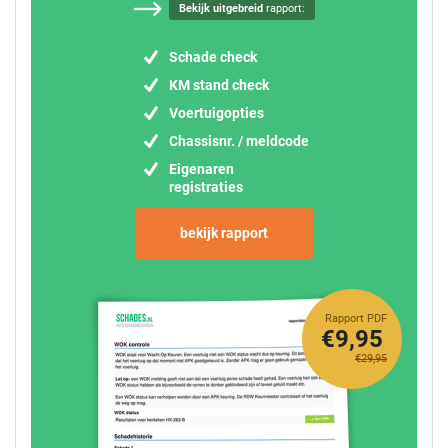
Bekijk uitgebreid
rapport:
Schade check
KM stand check
Voertuigopties
Chassisnr. / meldcode
Eigenaren
registraties
bekijk rapport
Rapport PDF
€9,95
€29,95