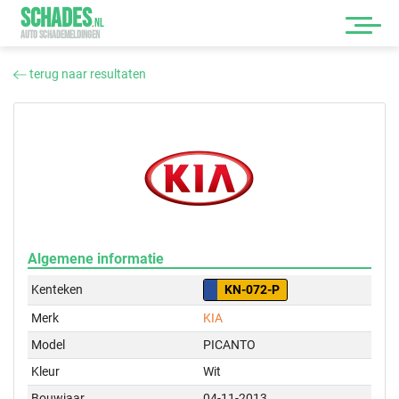
SCHADES
.
NL
AUTO SCHADEMELDINGEN
terug naar resultaten
Algemene informatie
Kenteken
KN-072-P
Merk
KIA
Model
PICANTO
Kleur
Wit
Bouwjaar
04-11-2013