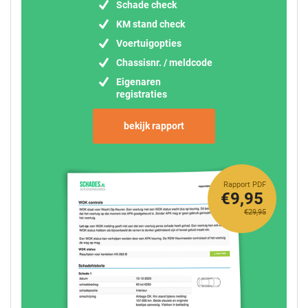
Schade check
KM stand check
Voertuigopties
Chassisnr. / meldcode
Eigenaren
registraties
bekijk rapport
Rapport PDF
€9,95
€29,95