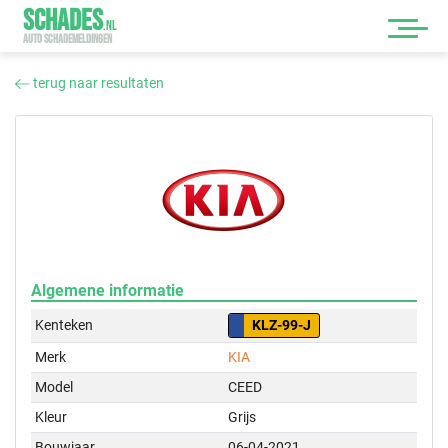
SCHADES
.
NL
AUTO SCHADEMELDINGEN
terug naar resultaten
Algemene informatie
Kenteken
KLZ-99-J
Merk
KIA
Model
CEED
Kleur
Grijs
Bouwjaar
06-04-2021