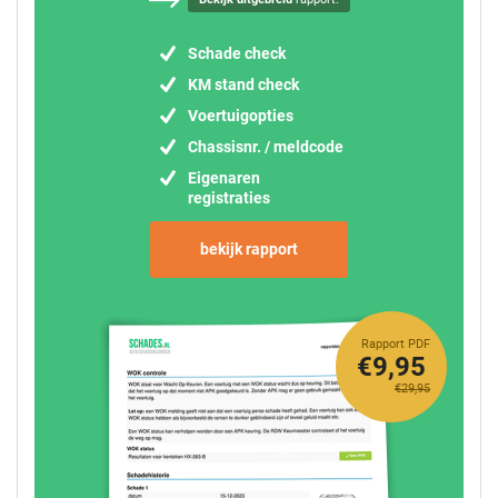
Schade check
KM stand check
Voertuigopties
Chassisnr. / meldcode
Eigenaren
registraties
bekijk rapport
Rapport PDF
€9,95
€29,95