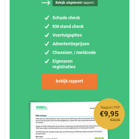
Bekijk uitgebreid
rapport:
Schade check
KM stand check
Voertuigopties
Advertentieprijzen
Chassisnr. / meldcode
Eigenaren
registraties
bekijk rapport
Rapport PDF
€9,95
€29,95