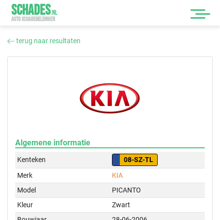
SCHADES
.
NL
AUTO SCHADEMELDINGEN
terug naar resultaten
Algemene informatie
Kenteken
08-SZ-TL
Merk
KIA
Model
PICANTO
Kleur
Zwart
Bouwjaar
28-06-2006