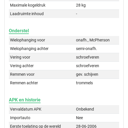
Maximale kogeldruk
28 kg
Laadruimte inhoud
-
Onderstel
Wielophanging voor
onafh., McPherson
Wielophanging achter
semi-onafh.
Vering voor
schroefveren
Vering achter
schroefveren
Remmen voor
gev. schijven
Remmen achter
trommels
APK en historie
Vervaldatum APK
Onbekend
Importauto
Nee
Eerste toelating op de wereld
28-06-2006