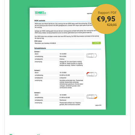
Rapport PDF
€9,95
€29,95