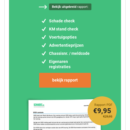
Bekijk uitgebreid
rapport:
Schade check
KM stand check
Voertuigopties
Advertentieprijzen
Chassisnr. / meldcode
Eigenaren
registraties
bekijk rapport
Rapport PDF
€9,95
€29,95