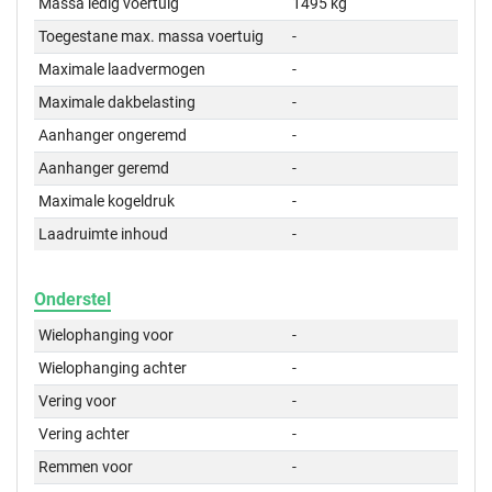
Massa ledig voertuig
1495 kg
Toegestane max. massa voertuig
-
Maximale laadvermogen
-
Maximale dakbelasting
-
Aanhanger ongeremd
-
Aanhanger geremd
-
Maximale kogeldruk
-
Laadruimte inhoud
-
Onderstel
Wielophanging voor
-
Wielophanging achter
-
Vering voor
-
Vering achter
-
Remmen voor
-