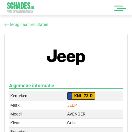
SCHADES
.
NL
AUTO SCHADEMELDINGEN
terug naar resultaten
Algemene informatie
Kenteken
KNL-73-D
Merk
JEEP
Model
AVENGER
Kleur
Grijs
Bouwjaar