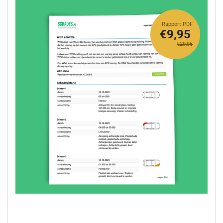
Rapport PDF
€9,95
€29,95