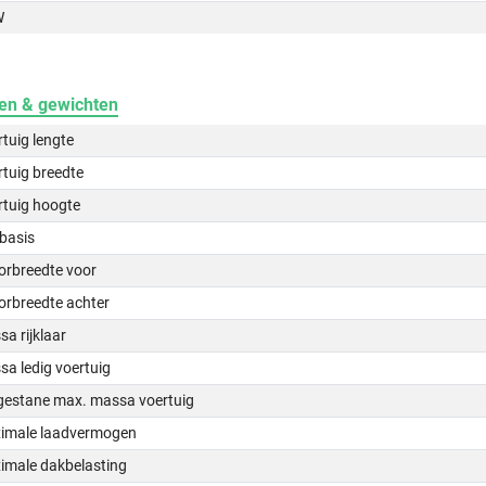
W
en & gewichten
tuig lengte
tuig breedte
rtuig hoogte
basis
orbreedte voor
orbreedte achter
a rijklaar
a ledig voertuig
gestane max. massa voertuig
imale laadvermogen
imale dakbelasting