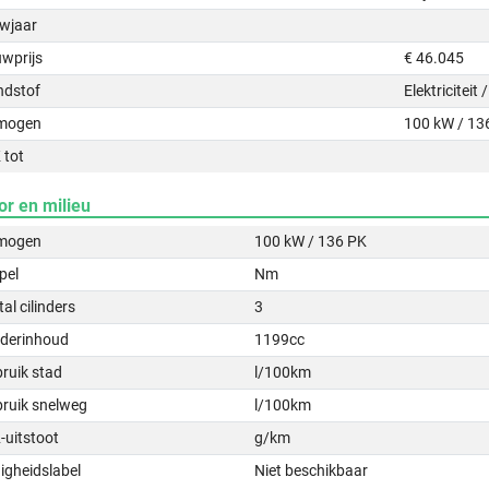
wjaar
uwprijs
€ 46.045
ndstof
Elektriciteit
mogen
100 kW / 13
 tot
or en milieu
mogen
100 kW / 136 PK
pel
Nm
al cilinders
3
nderinhoud
1199cc
ruik stad
l/100km
bruik snelweg
l/100km
-uitstoot
g/km
igheidslabel
Niet beschikbaar