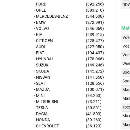
- FORD
(392.256)
RD
- OPEL
(383.210)
- MERCEDES-BENZ
(344.608)
- BMW
(272.991)
Mat
- VOLVO
(246.069)
- KIA
(239.915)
Voer
- CITROEN
(228.477)
Voer
- AUDI
(227.950)
- FIAT
(194.407)
Voe
- HYUNDAI
(178.066)
Wiel
- SUZUKI
(149.246)
- SKODA
(145.272)
Spo
- NISSAN
(141.658)
Spo
- SEAT
(128.556)
- MAZDA
(100.071)
Mass
- MINI
(84.253)
Mass
- MITSUBISHI
(73.211)
Toe
- TESLA
(50.561)
- DACIA
(41.803)
Max
- HONDA
(39.269)
Max
- CHEVROLET
(36.123)