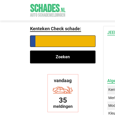
SCHADES
.
NL
AUTO SCHADEMELDINGEN
Kenteken Check schade:
JEE
Zoeken
vandaag
Alg
Ken
Mer
35
Mod
meldingen
Kleu