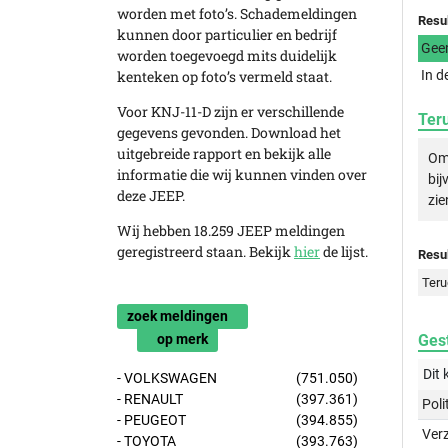
worden met foto’s. Schademeldingen
Resu
kunnen door particulier en bedrijf
Gee
worden toegevoegd mits duidelijk
kenteken op foto’s vermeld staat.
In d
Voor KNJ-11-D zijn er verschillende
Ter
gegevens gevonden. Download het
uitgebreide rapport en bekijk alle
Om 
informatie die wij kunnen vinden over
bij
deze JEEP.
zie
Wij hebben 18.259 JEEP meldingen
geregistreerd staan. Bekijk
hier
de lijst.
Resul
Teru
zoek meldingen
op merk
Gest
Dit 
- VOLKSWAGEN
(751.050)
- RENAULT
(397.361)
Poli
- PEUGEOT
(394.855)
Ver
- TOYOTA
(393.763)