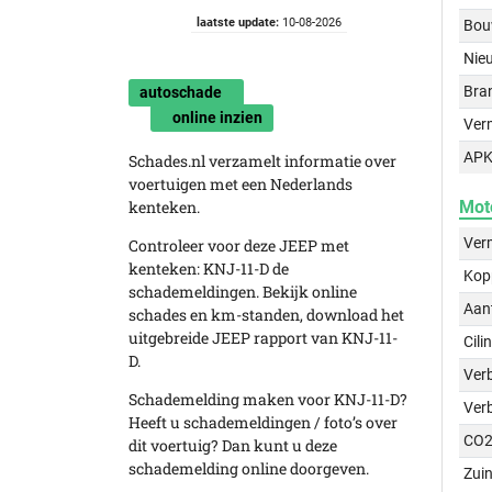
laatste update:
10-08-2026
Bou
Nie
Bra
autoschade
online inzien
Ver
APK
Schades.nl verzamelt informatie over
voertuigen met een Nederlands
kenteken.
Mot
Ver
Controleer voor deze JEEP met
kenteken: KNJ-11-D de
Kop
schademeldingen. Bekijk online
Aant
schades en km-standen, download het
uitgebreide JEEP rapport van KNJ-11-
Cili
D.
Verb
Schademelding maken voor KNJ-11-D?
Ver
Heeft u schademeldingen / foto’s over
CO2
dit voertuig? Dan kunt u deze
schademelding online doorgeven.
Zuin