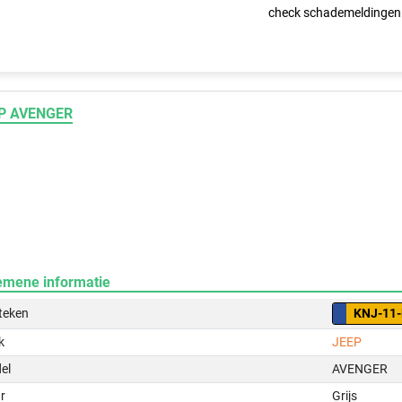
check schademeldingen
P AVENGER
emene informatie
teken
KNJ-11
k
JEEP
el
AVENGER
r
Grijs