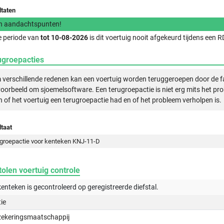
ltaten
n aandachtspunten!
e periode van
tot 10-08-2026
is dit voertuig nooit afgekeurd tijdens een
ugroepacties
verschillende redenen kan een voertuig worden teruggeroepen door de f
voorbeeld om sjoemelsoftware. Een terugroepactie is niet erg mits het pr
n of het voertuig een terugroepactie had en of het probleem verholpen is.
taat
groepactie voor kenteken KNJ-11-D
olen voertuig controle
kenteken is gecontroleerd op
geregistreerde
diefstal.
tie
zekeringsmaatschappij