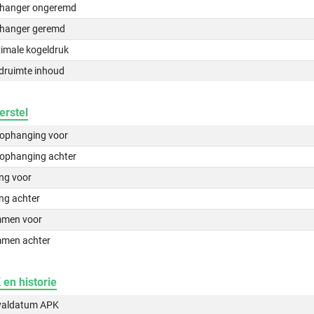
hanger ongeremd
hanger geremd
imale kogeldruk
druimte inhoud
erstel
lophanging voor
lophanging achter
ing voor
ng achter
men voor
men achter
en historie
valdatum APK