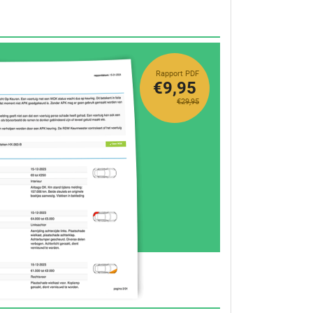
Rapport PDF
€9,95
€29,95