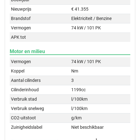
Nieuwprijs
€ 41.355
Brandstof
Elektriciteit / Benzine
Vermogen
74 kW / 101 PK
APK tot
Motor en milieu
Vermogen
74 kW / 101 PK
Koppel
Nm
Aantal cilinders
3
Cilinderinhoud
1199cc
Verbruik stad
l/100km
Verbruik snelweg
l/100km
CO2-uitstoot
g/km
Zuinigheidslabel
Niet beschikbaar