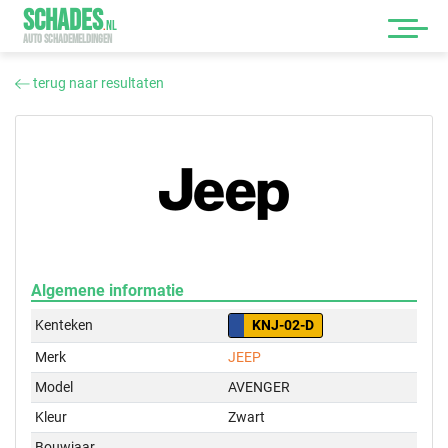
SCHADES
.
NL
AUTO SCHADEMELDINGEN
terug naar resultaten
Algemene informatie
Kenteken
KNJ-02-D
Merk
JEEP
Model
AVENGER
Kleur
Zwart
Bouwjaar