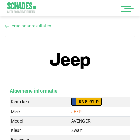
SCHADES
.
NL
AUTO SCHADEMELDINGEN
terug naar resultaten
Algemene informatie
Kenteken
KNG-91-P
Merk
JEEP
Model
AVENGER
Kleur
Zwart
Bouwjaar