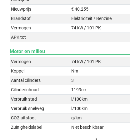
Nieuwprijs
€ 40.255
Brandstof
Elektriciteit / Benzine
Vermogen
74 kW / 101 PK
APK tot
Motor en milieu
Vermogen
74 kW / 101 PK
Koppel
Nm
Aantal cilinders
3
Cilinderinhoud
1199cc
Verbruik stad
l/100km
Verbruik snelweg
l/100km
CO2-uitstoot
g/km
Zuinigheidslabel
Niet beschikbaar