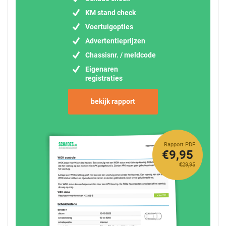
KM stand check
Voertuigopties
Advertentieprijzen
Chassisnr. / meldcode
Eigenaren
registraties
bekijk rapport
Rapport PDF
€9,95
€29,95