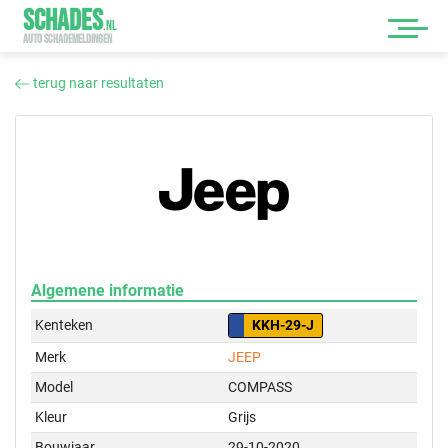
SCHADES
.
NL
AUTO SCHADEMELDINGEN
terug naar resultaten
Algemene informatie
Kenteken
KKH-29-J
Merk
JEEP
Model
COMPASS
Kleur
Grijs
Bouwjaar
29-10-2020