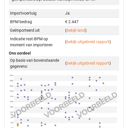
Importvoertuig
Ja
BPM bedrag
€ 2.447
Geïmporteerd uit
(
bekijk land
)
Indicatie rest-BPM op
(
bekijk uitgebreid rapport
)
moment van importeren
Ons oordeel
Op basis van bovenstaande
(
bekijk uitgebreid rapport
)
gegevens: