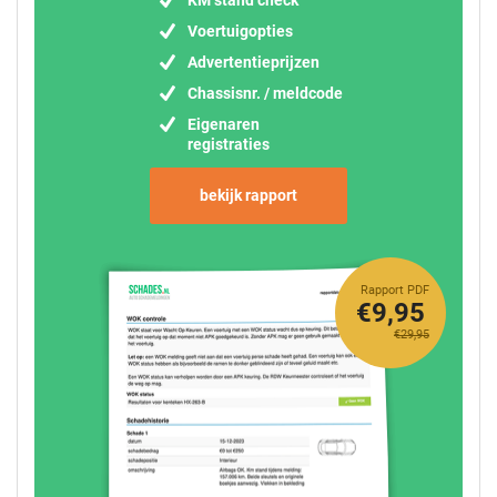
Voertuigopties
Advertentieprijzen
Chassisnr. / meldcode
Eigenaren
registraties
bekijk rapport
Rapport PDF
€9,95
€29,95