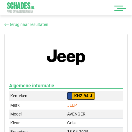
SCHADES
.
NL
AUTO SCHADEMELDINGEN
terug naar resultaten
Algemene informatie
Kenteken
KHZ-94-J
Merk
JEEP
Model
AVENGER
Kleur
Grijs
Bouwjaar
18-04-2025