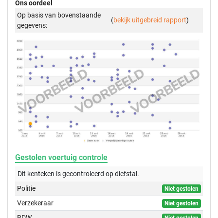
Ons oordeel
Op basis van bovenstaande
(
bekijk uitgebreid rapport
)
gegevens:
Gestolen voertuig controle
Dit kenteken is gecontroleerd op
diefstal.
Politie
Niet gestolen
Verzekeraar
Niet gestolen
RDW