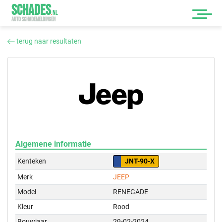
SCHADES
.
NL
AUTO SCHADEMELDINGEN
terug naar resultaten
Algemene informatie
Kenteken
JNT-90-X
Merk
JEEP
Model
RENEGADE
Kleur
Rood
Bouwjaar
29-02-2024