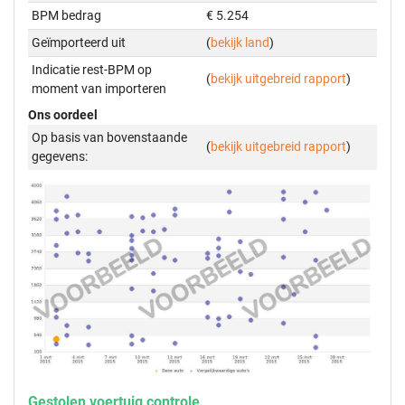
BPM bedrag
€ 5.254
Geïmporteerd uit
(
bekijk land
)
Indicatie rest-BPM op
(
bekijk uitgebreid rapport
)
moment van importeren
Ons oordeel
Op basis van bovenstaande
(
bekijk uitgebreid rapport
)
gegevens:
Gestolen voertuig controle