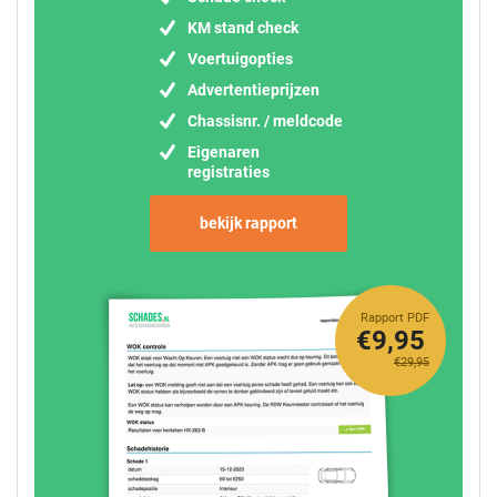
KM stand check
Voertuigopties
Advertentieprijzen
Chassisnr. / meldcode
Eigenaren
registraties
bekijk rapport
Rapport PDF
€9,95
€29,95