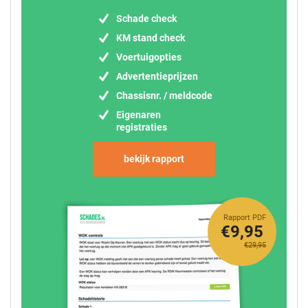
Schade check
KM stand check
Voertuigopties
Advertentieprijzen
Chassisnr. / meldcode
Eigenaren
registraties
bekijk rapport
Rapport PDF
€9,95
€29,95