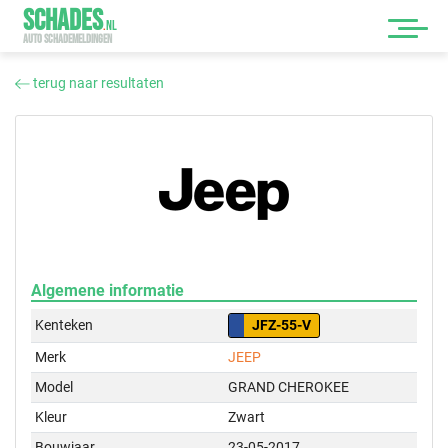
SCHADES
.
NL
AUTO SCHADEMELDINGEN
terug naar resultaten
Algemene informatie
Kenteken
JFZ-55-V
Merk
JEEP
Model
GRAND CHEROKEE
Kleur
Zwart
Bouwjaar
23-05-2017