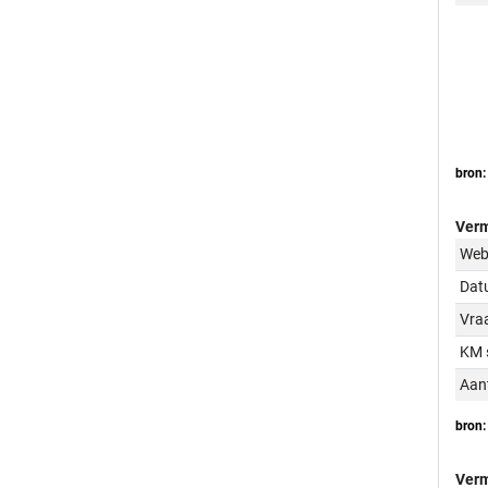
bron:
Verm
Web
Dat
Vraa
KM 
Aant
bron:
Verm