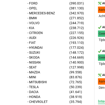
- FORD
(390.031)
AP
- OPEL
(381.130)
Aan
- MERCEDES-BENZ
(342.970)
Acht
- BMW
(271.852)
- VOLVO
(244.719)
AP
- KIA
(238.712)
- CITROEN
(227.155)
Gee
- AUDI
(226.926)
Tijd
- FIAT
(193.110)
- HYUNDAI
(177.024)
AP
- SUZUKI
(148.172)
- SKODA
(144.669)
Gee
- NISSAN
(140.900)
Tijd
- SEAT
(127.998)
- MAZDA
(99.558)
AP
- MINI
(83.876)
Aan
- MITSUBISHI
(72.765)
- TESLA
(50.239)
Dim-
- DACIA
(41.641)
- HONDA
(38.919)
Inte
- CHEVROLET
(35.794)