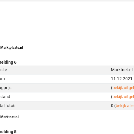
 Marktplaats.nl
elding 6
site
Marktnet.nl
um
11-12-2021
gprijs
(
bekijk uitg
stand
(
bekijk uitg
al foto's
0 (
bekijk alle
 Marktnet.nl
elding 5