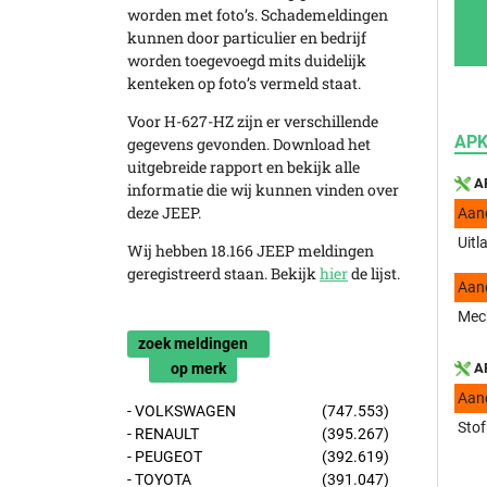
worden met foto’s. Schademeldingen
kunnen door particulier en bedrijf
worden toegevoegd mits duidelijk
kenteken op foto’s vermeld staat.
Voor H-627-HZ zijn er verschillende
APK
gegevens gevonden. Download het
uitgebreide rapport en bekijk alle
AP
informatie die wij kunnen vinden over
deze JEEP.
Aan
Uitl
Wij hebben 18.166 JEEP meldingen
geregistreerd staan. Bekijk
hier
de lijst.
Aan
Mech
zoek meldingen
op merk
AP
Aan
- VOLKSWAGEN
(747.553)
Stof
- RENAULT
(395.267)
- PEUGEOT
(392.619)
- TOYOTA
(391.047)