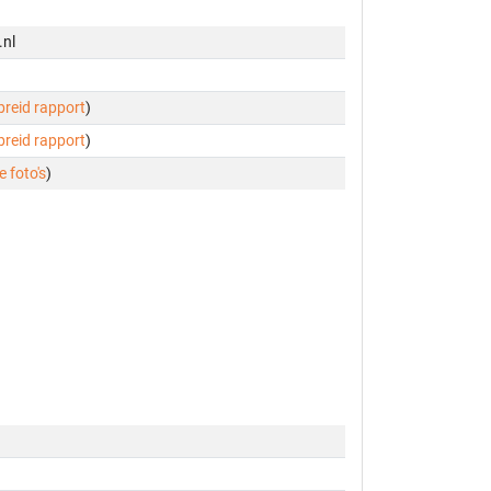
.nl
ebreid rapport
)
ebreid rapport
)
e foto's
)