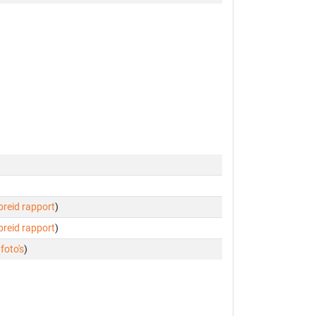
ebreid rapport
)
ebreid rapport
)
 foto's
)