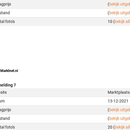
gprijs
(
bekijk uitg
stand
(
bekijk uitg
al foto's
10 (
bekijk all
 Marktnet.nl
elding 7
site
Marktplaats
um
13-12-2021
gprijs
(
bekijk uitg
stand
(
bekijk uitg
al foto's
20 (
bekijk all