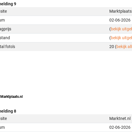
elding 9
site
Marktplaats
um
02-06-2026
gprijs
(
bekijk uitg
stand
(
bekijk uitg
al foto's
20 (
bekijk all
 Marktplaats.nl
elding 8
site
Marktnet.nl
um
02-06-2026