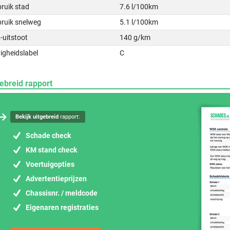
ruik stad
7.6 l/100km
bruik snelweg
5.1 l/100km
-uitstoot
140 g/km
igheidslabel
C
ebreid rapport
Bekijk uitgebreid
rapport:
Schade check
KM stand check
Voertuigopties
Advertentieprijzen
Chassisnr. / meldcode
Eigenaren registraties