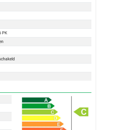
6 PK
en
schakeld