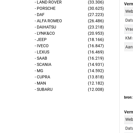
- LAND ROVER
(33.306)
Verm
- PORSCHE
(30.625)
Web
- DAF
(27.223)
Dat
- ALFA ROMEO
(26.486)
- DAIHATSU
(23.218)
Vraa
- LYNK&CO
(20.953)
KM 
- JEEP
(18.166)
- IVECO
(16.847)
Aant
- LEXUS
(16.469)
- SAAB
(16.219)
- SCANIA
(14.931)
- MG
(14.592)
- CUPRA
(13.818)
- MAN
(12.182)
- SUBARU
(12.008)
bron:
Verm
Web
Dat