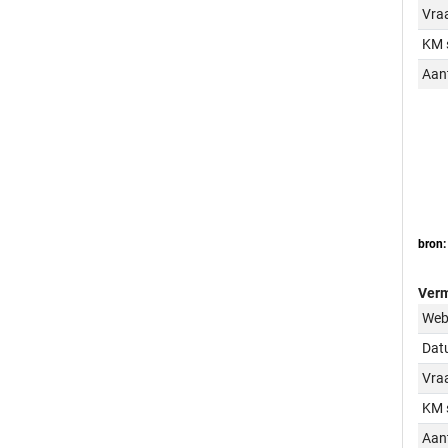
Vraa
KM 
Aant
bron:
Verm
Web
Dat
Vraa
KM 
Aant