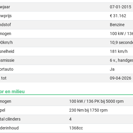
wjaar
07-01-2015
uwprijs
€ 31.162
ndstof
Benzine
mogen
100 kW / 13
00km/h
10,9 second
snelheid
181 km/h
nsmissie
6 v., handge
ortauto
Ja
 tot
09-04-2026
or en milieu
mogen
100 kW / 136 PK bij 5000 rpm
pel
230 Nm bij 1750 rpm
al cilinders
4
nderinhoud
1368cc