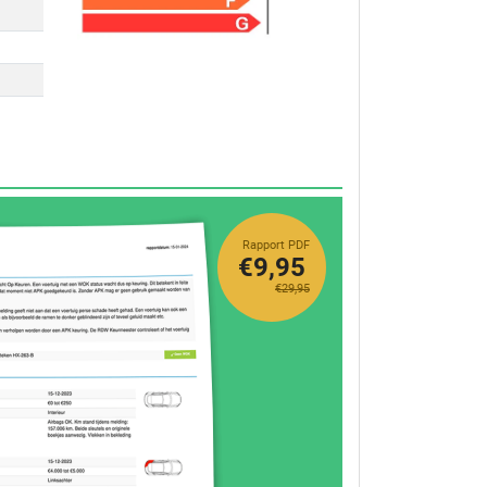
Rapport PDF
€9,95
€29,95