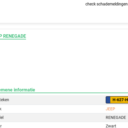
check schademeldingen
P RENEGADE
emene informatie
teken
H-627-
k
JEEP
el
RENEGADE
r
Zwart