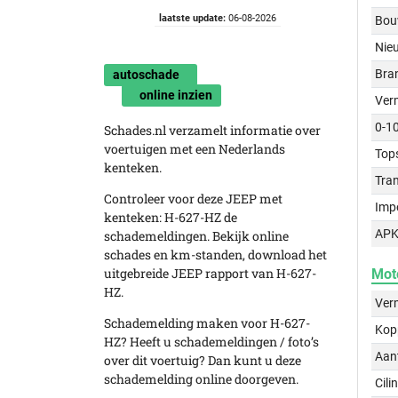
laatste update:
06-08-2026
Bou
Nie
Bra
autoschade
online inzien
Ver
0-1
Schades.nl verzamelt informatie over
voertuigen met een Nederlands
Top
kenteken.
Tra
Controleer voor deze JEEP met
Imp
kenteken: H-627-HZ de
APK
schademeldingen. Bekijk online
schades en km-standen, download het
uitgebreide JEEP rapport van H-627-
Mot
HZ.
Ver
Schademelding maken voor H-627-
Kop
HZ? Heeft u schademeldingen / foto’s
Aant
over dit voertuig? Dan kunt u deze
schademelding online doorgeven.
Cili