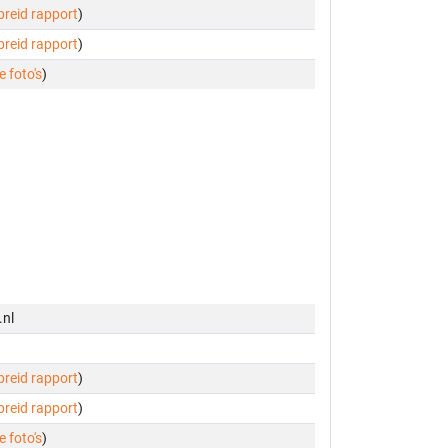
ebreid rapport
)
ebreid rapport
)
e foto's
)
.nl
ebreid rapport
)
ebreid rapport
)
e foto's
)