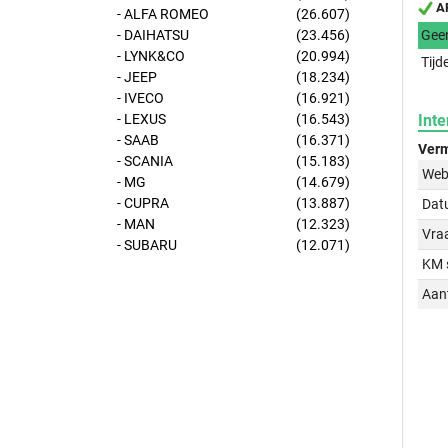
AP
- ALFA ROMEO
(26.607)
- DAIHATSU
(23.456)
Gee
- LYNK&CO
(20.994)
Tijd
- JEEP
(18.234)
- IVECO
(16.921)
- LEXUS
(16.543)
Inte
- SAAB
(16.371)
Verm
- SCANIA
(15.183)
Web
- MG
(14.679)
- CUPRA
(13.887)
Dat
- MAN
(12.323)
Vraa
- SUBARU
(12.071)
KM 
Aant