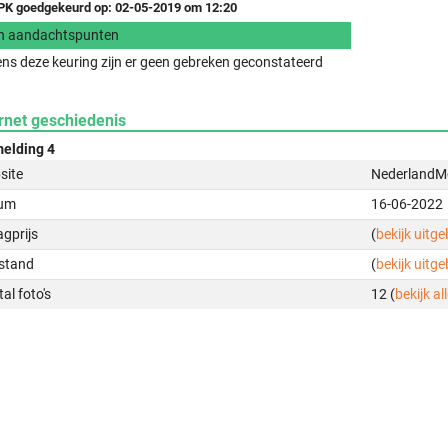
K goedgekeurd op: 02-05-2019 om 12:20
n aandachtspunten
ens deze keuring zijn er geen gebreken geconstateerd
rnet geschiedenis
elding 4
site
NederlandMo
um
16-06-2022
gprijs
(
bekijk uitg
stand
(
bekijk uitg
al foto's
12 (
bekijk all