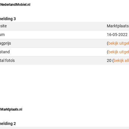
 NederlandMobiel.nl
elding 3
site
Marktplaats
um
16-05-2022
gprijs
(
bekijk uitg
stand
(
bekijk uitg
al foto's
20 (
bekijk all
 Marktplaats.nl
elding 2