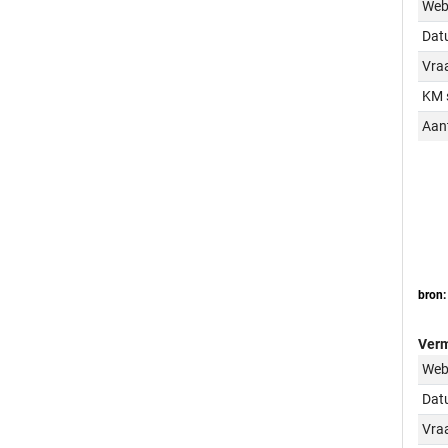
Web
Dat
Vraa
KM 
Aant
bron:
Verm
Web
Dat
Vraa