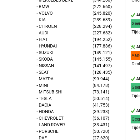
- MERCEDES-BENZ
(344.268)
Onde
- BMW
(272.660)
- VOLVO
(245.820)
AP
- KIA
(239.639)
Gee
- CITROEN
(228.294)
Tijd
- AUDI
(227.682)
- FIAT
(194.252)
- HYUNDAI
(177.886)
AP
- SUZUKI
(149.121)
Aan
- SKODA
(145.155)
Diml
- NISSAN
(141.497)
- SEAT
(128.435)
- MAZDA
(99.944)
AP
- MINI
(84.178)
Gee
- MITSUBISHI
(73.141)
Tijd
- TESLA
(50.514)
- DACIA
(41.753)
AP
- HONDA
(39.233)
- CHEVROLET
(36.107)
Gee
- LAND ROVER
(33.431)
Tijd
- PORSCHE
(30.720)
- DAF
(27.620)