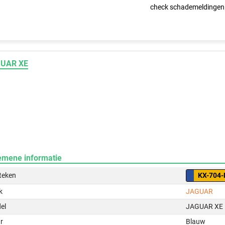
check schademeldingen
UAR XE
emene informatie
teken
KX-704-
k
JAGUAR
el
JAGUAR XE
r
Blauw