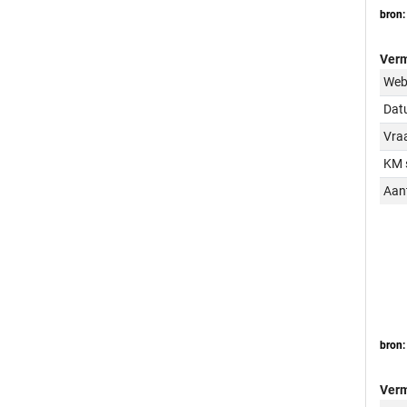
bron:
Verm
Web
Dat
Vraa
KM 
Aant
bron:
Verm