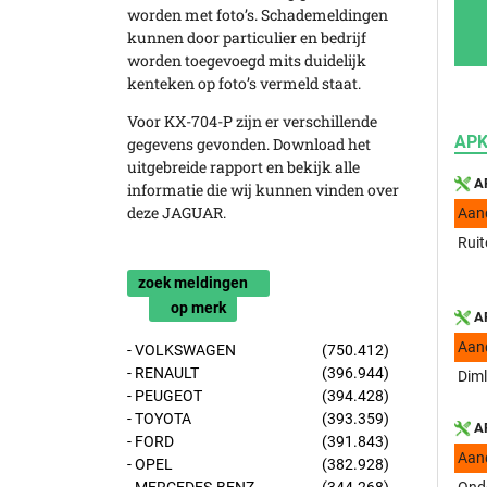
worden met foto’s. Schademeldingen
kunnen door particulier en bedrijf
worden toegevoegd mits duidelijk
kenteken op foto’s vermeld staat.
Voor KX-704-P zijn er verschillende
APK
gegevens gevonden. Download het
uitgebreide rapport en bekijk alle
AP
informatie die wij kunnen vinden over
deze JAGUAR.
Aan
Ruit
zoek meldingen
op merk
AP
Aan
- VOLKSWAGEN
(750.412)
- RENAULT
(396.944)
Diml
- PEUGEOT
(394.428)
- TOYOTA
(393.359)
AP
- FORD
(391.843)
Aan
- OPEL
(382.928)