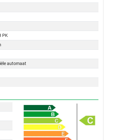
3 PK
n
tiële automaat