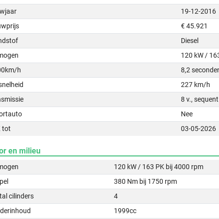
wjaar
19-12-2016
uwprijs
€ 45.921
ndstof
Diesel
mogen
120 kW / 16
00km/h
8,2 seconde
snelheid
227 km/h
nsmissie
8 v., sequen
ortauto
Nee
 tot
03-05-2026
or en milieu
mogen
120 kW / 163 PK bij 4000 rpm
pel
380 Nm bij 1750 rpm
al cilinders
4
nderinhoud
1999cc