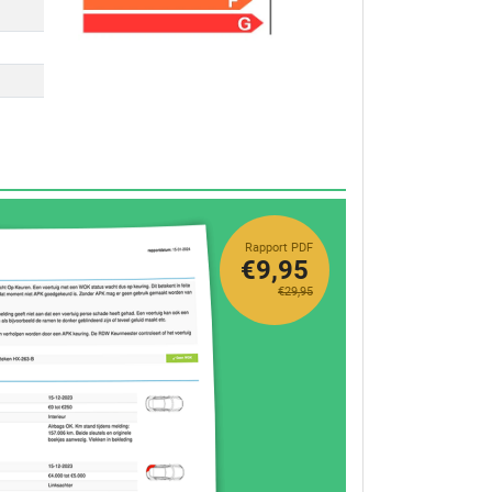
Rapport PDF
€9,95
€29,95