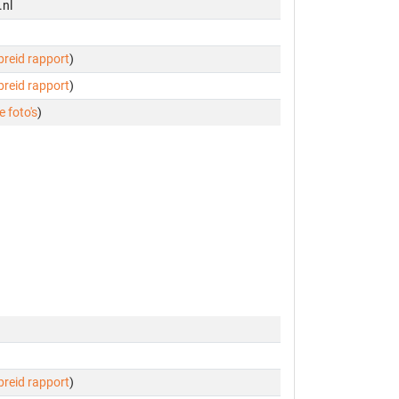
.nl
ebreid rapport
)
ebreid rapport
)
e foto's
)
ebreid rapport
)