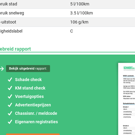
ruik stad
5 l/100km
bruik snelweg
3.5 l/100km
-uitstoot
106 g/km
igheidslabel
C
ebreid rapport
Bekijk uitgebreid
rapport:
Schade check
KM stand check
Voertuigopties
Advertentieprijzen
Chassisnr. / meldcode
Eigenaren registraties