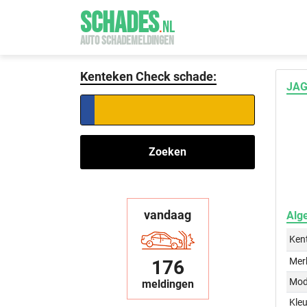
SCHADES
.
NL
AUTO SCHADEMELDINGEN
Kenteken Check schade:
JAG
Zoeken
vandaag
Alg
Ken
Mer
176
Mod
meldingen
Kleu