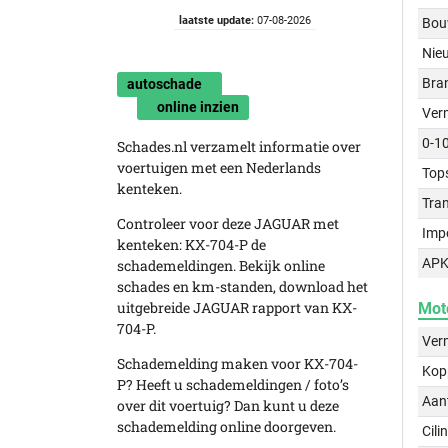
laatste update:
07-08-2026
Bou
Nie
Bra
autoschade
online inzien
Ver
0-1
Schades.nl verzamelt informatie over
voertuigen met een Nederlands
Top
kenteken.
Tra
Controleer voor deze JAGUAR met
Imp
kenteken: KX-704-P de
APK
schademeldingen. Bekijk online
schades en km-standen, download het
uitgebreide JAGUAR rapport van KX-
Mot
704-P.
Ver
Schademelding maken voor KX-704-
Kop
P? Heeft u schademeldingen / foto’s
Aant
over dit voertuig? Dan kunt u deze
schademelding online doorgeven.
Cili