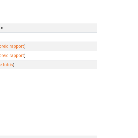
.nl
ebreid rapport
)
ebreid rapport
)
e foto's
)