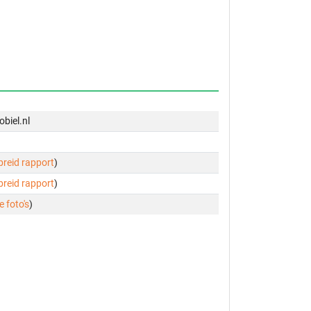
biel.nl
ebreid rapport
)
ebreid rapport
)
e foto's
)