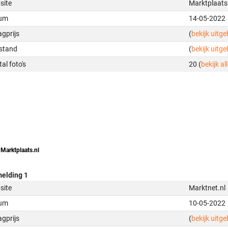
site
Marktplaats
um
14-05-2022
gprijs
(
bekijk uitg
stand
(
bekijk uitg
al foto's
20 (
bekijk all
 Marktplaats.nl
elding 1
site
Marktnet.nl
um
10-05-2022
gprijs
(
bekijk uitg