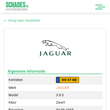
SCHADES
.
NL
AUTO SCHADEMELDINGEN
terug naar resultaten
Algemene informatie
Kenteken
KV-37-DD
Merk
JAGUAR
Model
3.8 S
Kleur
Zwart
Bouwjaar
30-06-1965