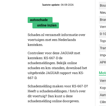
laatste update:
06-08-2026
Bou
Nie
Bra
autoschade
online inzien
Ver
0-1
Schades.nl verzamelt informatie over
voertuigen met een Nederlands
Top
kenteken.
Tra
Controleer voor deze JAGUAR met
Imp
kenteken: KS-667-D de
APK
schademeldingen. Bekijk online
schades en km-standen, download het
uitgebreide JAGUAR rapport van KS-
Mot
667-D.
Ver
Schademelding maken voor KS-667-D?
Kop
Heeft u schademeldingen / foto’s over
Aant
dit voertuig? Dan kunt u deze
schademelding online doorgeven.
Cili