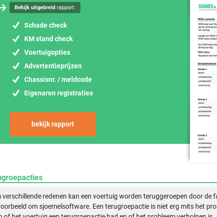
Bekijk uitgebreid
rapport:
Schade check
KM stand check
Voertuigopties
Advertentieprijzen
Chassisnr. / meldcode
Eigenaren registraties
bekijk rapport
ugroepacties
verschillende redenen kan een voertuig worden teruggeroepen door de f
voorbeeld om sjoemelsoftware. Een terugroepactie is niet erg mits het pr
n of het voertuig een terugroepactie had en of het probleem verholpen is.