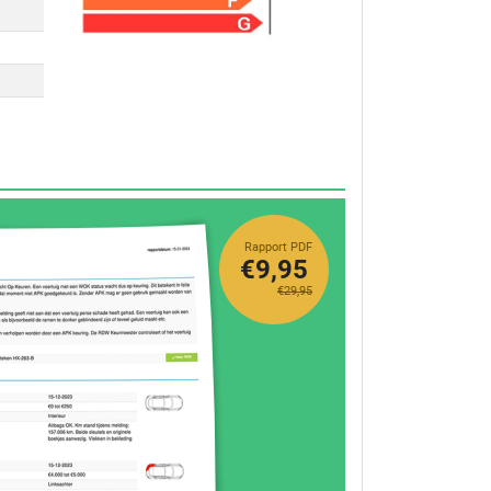
Rapport PDF
€9,95
€29,95