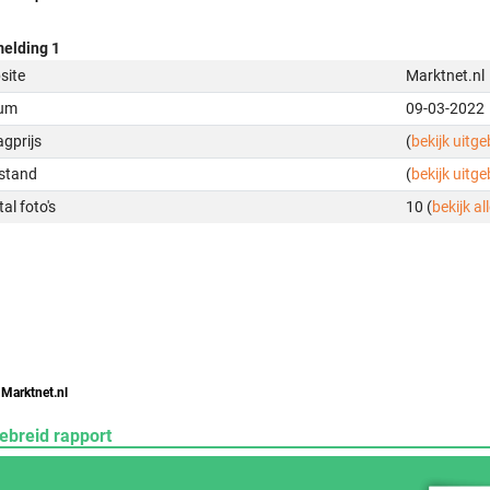
elding 1
site
Marktnet.nl
um
09-03-2022
gprijs
(
bekijk uitg
stand
(
bekijk uitg
al foto's
10 (
bekijk all
 Marktnet.nl
ebreid rapport