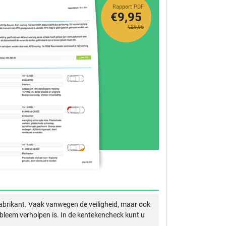
Rapport PDF
€9,95
€29,95
abrikant. Vaak vanwegen de veiligheid, maar ook
obleem verholpen is. In de kentekencheck kunt u