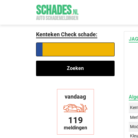
SCHADES
.
NL
AUTO SCHADEMELDINGEN
Kenteken Check schade:
JAG
Zoeken
vandaag
Alg
Ken
Mer
119
Mod
meldingen
Kleu