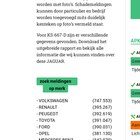
worden met foto’s. Schademeldingen
kunnen door particulier en bedrijf
worden toegevoegd mits duidelijk
kenteken op foto’s vermeld staat.
Voor KS-667-D zijn er verschillende
APK
gegevens gevonden. Download het
uitgebreide rapport en bekijk alle
AP
informatie die wij kunnen vinden over
deze JAGUAR.
Gee
Tijd
zoek meldingen
AP
op merk
Gee
- VOLKSWAGEN
(747.553)
Tijd
- RENAULT
(395.267)
- PEUGEOT
(392.619)
AP
- TOYOTA
(391.047)
Aan
- FORD
(390.031)
- OPEL
(381.130)
Lich