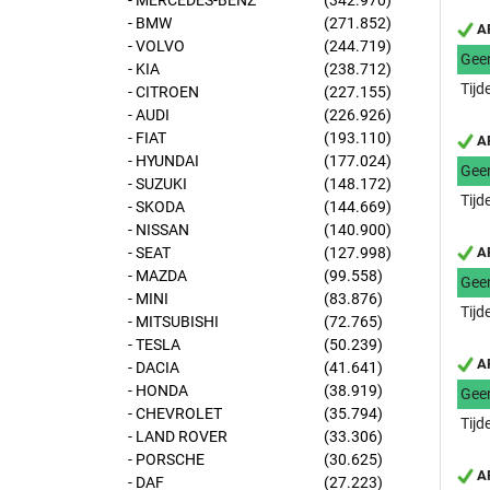
- MERCEDES-BENZ
(342.970)
- BMW
(271.852)
AP
- VOLVO
(244.719)
Gee
- KIA
(238.712)
Tijd
- CITROEN
(227.155)
- AUDI
(226.926)
- FIAT
(193.110)
AP
- HYUNDAI
(177.024)
Gee
- SUZUKI
(148.172)
Tijd
- SKODA
(144.669)
- NISSAN
(140.900)
- SEAT
(127.998)
AP
- MAZDA
(99.558)
Gee
- MINI
(83.876)
Tijd
- MITSUBISHI
(72.765)
- TESLA
(50.239)
AP
- DACIA
(41.641)
- HONDA
(38.919)
Gee
- CHEVROLET
(35.794)
Tijd
- LAND ROVER
(33.306)
- PORSCHE
(30.625)
AP
- DAF
(27.223)