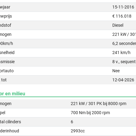
wjaar
15-11-2016
uwprijs
€ 116.018
ndstof
Diesel
mogen
221 kW / 30
00km/h
6,2 seconde
snelheid
241 km/h
nsmissie
8 v., sequen
ortauto
Nee
 tot
12-04-2026
or en milieu
mogen
221 kW / 301 PK bij 8000 rpm
pel
700 Nm bij 2000 rpm
al cilinders
6
nderinhoud
2993cc