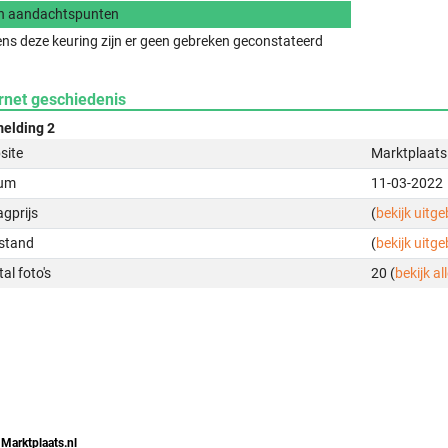
n aandachtspunten
ens deze keuring zijn er geen gebreken geconstateerd
rnet geschiedenis
elding 2
site
Marktplaats
um
11-03-2022
gprijs
(
bekijk uitg
stand
(
bekijk uitg
al foto's
20 (
bekijk all
 Marktplaats.nl