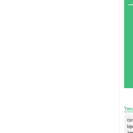
Ter
Om 
bij
zie