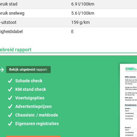
ruik stad
6.9 l/100km
bruik snelweg
5.6 l/100km
-uitstoot
159 g/km
igheidslabel
E
ebreid rapport
Bekijk uitgebreid
rapport:
Schade check
KM stand check
Voertuigopties
Advertentieprijzen
Chassisnr. / meldcode
Eigenaren registraties