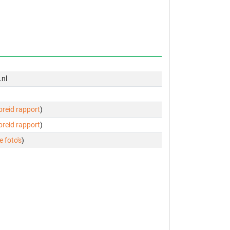
.nl
ebreid rapport
)
ebreid rapport
)
e foto's
)