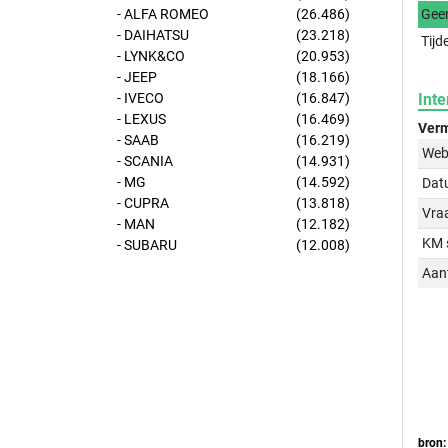
- ALFA ROMEO
(26.486)
Gee
- DAIHATSU
(23.218)
Tijd
- LYNK&CO
(20.953)
- JEEP
(18.166)
- IVECO
(16.847)
Inte
- LEXUS
(16.469)
Verm
- SAAB
(16.219)
Web
- SCANIA
(14.931)
- MG
(14.592)
Dat
- CUPRA
(13.818)
Vraa
- MAN
(12.182)
KM 
- SUBARU
(12.008)
Aant
bron: