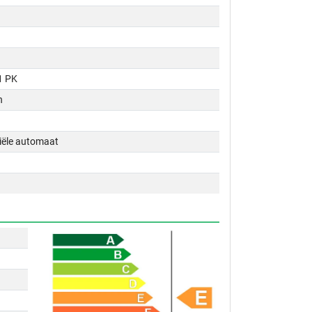
1 PK
n
tiële automaat