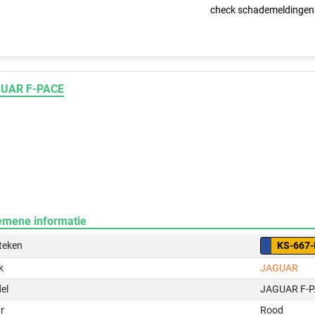
check schademeldingen
UAR F-PACE
emene informatie
teken
KS-667-
k
JAGUAR
el
JAGUAR F-
r
Rood