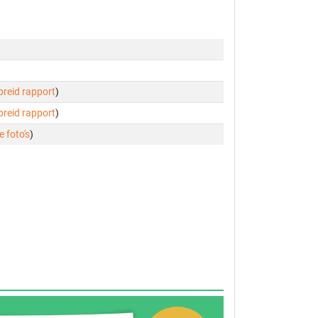
ebreid rapport
)
ebreid rapport
)
e foto's
)