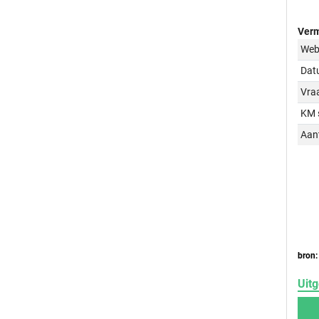
Verm
Web
Dat
Vraa
KM 
Aant
bron:
Uitg