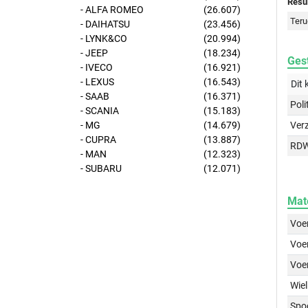
Resul
- ALFA ROMEO
(26.607)
Teru
- DAIHATSU
(23.456)
- LYNK&CO
(20.994)
- JEEP
(18.234)
Gest
- IVECO
(16.921)
- LEXUS
(16.543)
Dit 
- SAAB
(16.371)
Poli
- SCANIA
(15.183)
- MG
(14.679)
Ver
- CUPRA
(13.887)
RD
- MAN
(12.323)
- SUBARU
(12.071)
Mat
Voer
Voer
Voe
Wiel
Spo