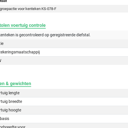
taat
groepactie voor kenteken KS-078-F
olen voertuig controle
kenteken is gecontroleerd op
geregistreerde
diefstal.
tie
zekeringsmaatschappij
W
en & gewichten
tuig lengte
tuig breedte
rtuig hoogte
basis
orbreedte voor