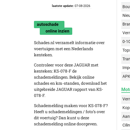
laatste update:
07-08-2026
Bou
Nie
Bra
autoschade
online inzien
Ver
0-1
Schades.nl verzamelt informatie over
voertuigen met een Nederlands
Top
kenteken.
Tra
Controleer voor deze JAGUAR met
Imp
kenteken: KS-078-F de
APK
schademeldingen. Bekijk online
schades en km-standen, download het
uitgebreide JAGUAR rapport van KS-
Mot
078-F.
Ver
Schademelding maken voor KS-078-F?
Kop
Heeft u schademeldingen / foto’s over
Aant
dit voertuig? Dan kunt u deze
schademelding online doorgeven.
Cili