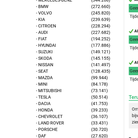
- MERCEDES-BENZ
(344.268)
- BMW
(272.660)
Gee
- VOLVO
(245.820)
Tijd
- KIA
(239.639)
- CITROEN
(228.294)
AP
- AUDI
(227.682)
- FIAT
(194.252)
Gee
- HYUNDAI
(177.886)
Tijd
- SUZUKI
(149.121)
- SKODA
(145.155)
AP
- NISSAN
(141.497)
Gee
- SEAT
(128.435)
- MAZDA
(99.944)
Tijd
- MINI
(84.178)
- MITSUBISHI
(73.141)
Ter
- TESLA
(50.514)
- DACIA
(41.753)
Om 
- HONDA
(39.233)
bij
- CHEVROLET
(36.107)
zie
- LAND ROVER
(33.431)
- PORSCHE
(30.720)
- DAF
(27.620)