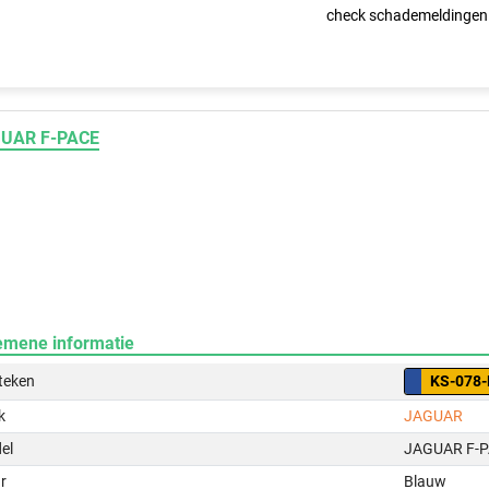
check schademeldingen
UAR F-PACE
emene informatie
teken
KS-078-
k
JAGUAR
el
JAGUAR F-
r
Blauw