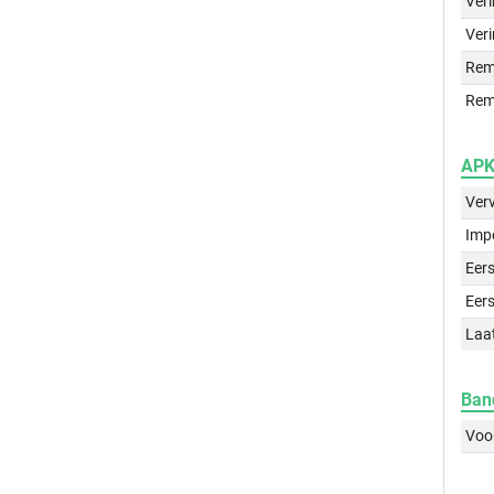
Ver
Veri
Rem
Rem
APK 
Ver
Imp
Eers
Eers
Laa
Ban
Voo