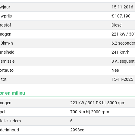
wjaar
15-11-2016
uwprijs
€ 107.190
ndstof
Diesel
mogen
221 kW / 30
00km/h
6,2 seconde
snelheid
241 km/h
nsmissie
8 v., sequen
ortauto
Nee
 tot
15-11-2025
or en milieu
mogen
221 kW / 301 PK bij 8000 rpm
pel
700 Nm bij 2000 rpm
al cilinders
6
nderinhoud
2993cc