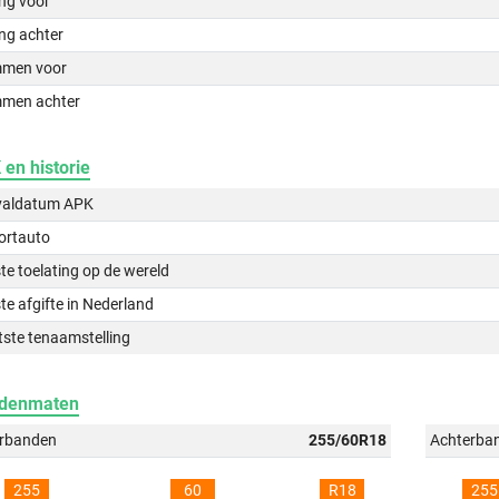
ing voor
ng achter
men voor
men achter
en historie
valdatum APK
ortauto
te toelating op de wereld
te afgifte in Nederland
tste tenaamstelling
denmaten
rbanden
255/60R18
Achterba
255
60
R18
255