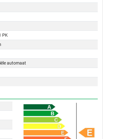
1 PK
n
tiële automaat