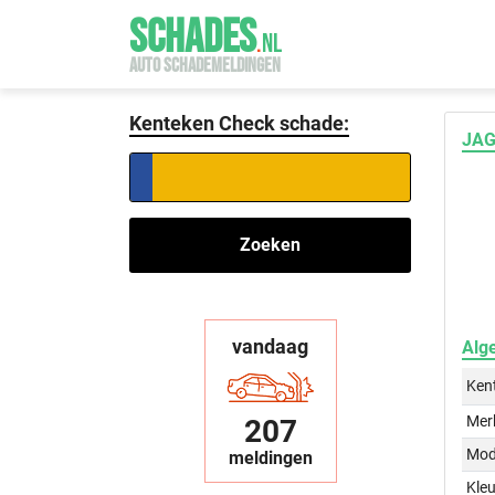
SCHADES
.
NL
AUTO SCHADEMELDINGEN
Kenteken Check schade:
JAG
Zoeken
vandaag
Alg
Ken
Mer
207
Mod
meldingen
Kleu