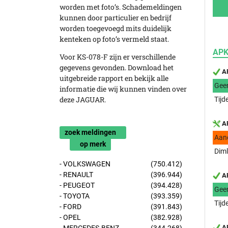
worden met foto’s. Schademeldingen
kunnen door particulier en bedrijf
worden toegevoegd mits duidelijk
kenteken op foto’s vermeld staat.
APK
Voor KS-078-F zijn er verschillende
gegevens gevonden. Download het
AP
uitgebreide rapport en bekijk alle
Gee
informatie die wij kunnen vinden over
deze JAGUAR.
Tijd
AP
zoek meldingen
Aan
op merk
Diml
- VOLKSWAGEN
(750.412)
- RENAULT
(396.944)
AP
- PEUGEOT
(394.428)
Gee
- TOYOTA
(393.359)
Tijd
- FORD
(391.843)
- OPEL
(382.928)
AP