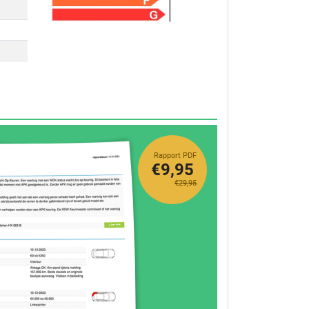
Rapport PDF
€9,95
€29,95