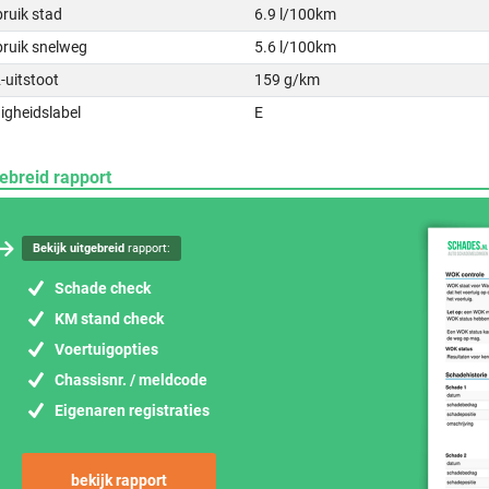
ruik stad
6.9 l/100km
bruik snelweg
5.6 l/100km
-uitstoot
159 g/km
igheidslabel
E
ebreid rapport
Bekijk uitgebreid
rapport:
Schade check
KM stand check
Voertuigopties
Chassisnr. / meldcode
Eigenaren registraties
bekijk rapport