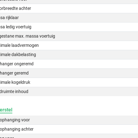
orbreedte achter
a rijklaar
a ledig voertuig
gestane max. massa voertuig
imale laadvermogen
imale dakbelasting
hanger ongeremd
hanger geremd
imale kogeldruk
druimte inhoud
erstel
lophanging voor
lophanging achter