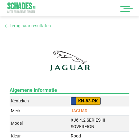
SCHADES
.
NL
AUTO SCHADEMELDINGEN
terug naar resultaten
Algemene informatie
Kenteken
KN-83-RK
Merk
JAGUAR
XJ6 4.2 SERIES III
Model
SOVEREIGN
Kleur
Rood