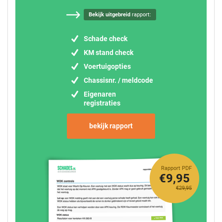
Bekijk uitgebreid
rapport:
Schade check
KM stand check
Voertuigopties
Chassisnr. / meldcode
Eigenaren
registraties
bekijk rapport
Rapport PDF
€9,95
€29,95