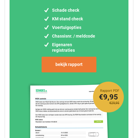
Schade check
KM stand check
Voertuigopties
Chassisnr. / meldcode
Eigenaren
registraties
bekijk rapport
Rapport PDF
€9,95
€29,95