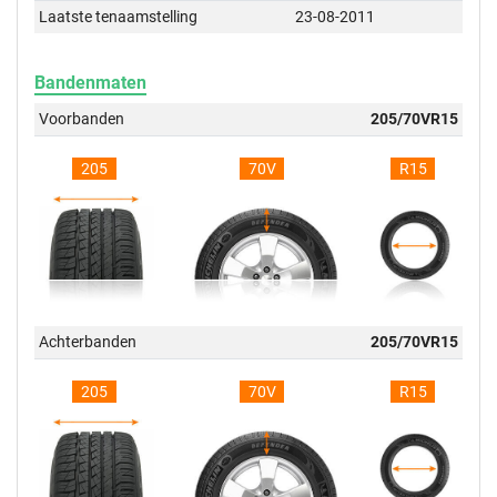
Laatste tenaamstelling
23-08-2011
Bandenmaten
Voorbanden
205/70VR15
205
70V
R15
Achterbanden
205/70VR15
205
70V
R15