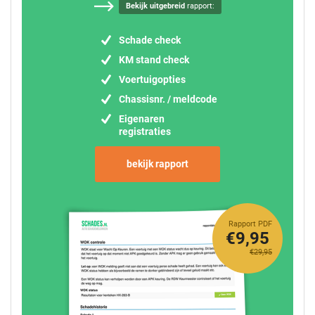
Bekijk uitgebreid
rapport:
Schade check
KM stand check
Voertuigopties
Chassisnr. / meldcode
Eigenaren
registraties
bekijk rapport
Rapport PDF
€9,95
€29,95