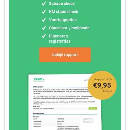
Schade check
KM stand check
Voertuigopties
Chassisnr. / meldcode
Eigenaren
registraties
bekijk rapport
Rapport PDF
€9,95
€29,95