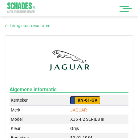
SCHADES
.
NL
AUTO SCHADEMELDINGEN
terug naar resultaten
Algemene informatie
Kenteken
KN-61-GV
Merk
JAGUAR
Model
XJ6 4.2 SERIES III
Kleur
Grijs
Bouwjaar
19-01-1984