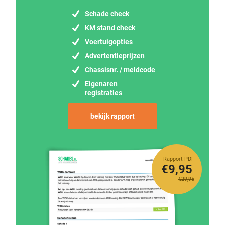
Schade check
KM stand check
Voertuigopties
Advertentieprijzen
Chassisnr. / meldcode
Eigenaren
registraties
bekijk rapport
Rapport PDF
€9,95
€29,95