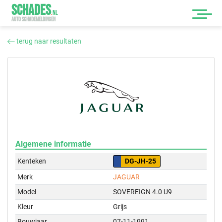
SCHADES
.
NL
AUTO SCHADEMELDINGEN
terug naar resultaten
Algemene informatie
Kenteken
DG-JH-25
Merk
JAGUAR
Model
SOVEREIGN 4.0 U9
Kleur
Grijs
Bouwjaar
07-11-1991