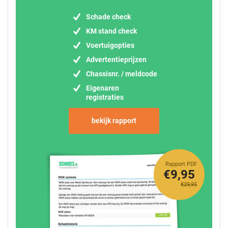
Schade check
KM stand check
Voertuigopties
Advertentieprijzen
Chassisnr. / meldcode
Eigenaren
registraties
bekijk rapport
Rapport PDF
€9,95
€29,95