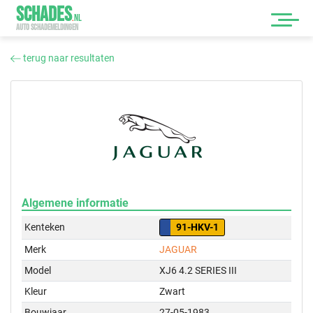
SCHADES
.
NL
AUTO SCHADEMELDINGEN
terug naar resultaten
Algemene informatie
Kenteken
91-HKV-1
Merk
JAGUAR
Model
XJ6 4.2 SERIES III
Kleur
Zwart
Bouwjaar
27-05-1983