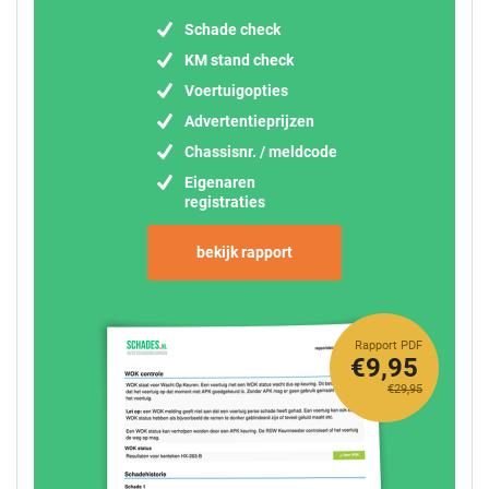
Schade check
KM stand check
Voertuigopties
Advertentieprijzen
Chassisnr. / meldcode
Eigenaren
registraties
bekijk rapport
Rapport PDF
€9,95
€29,95