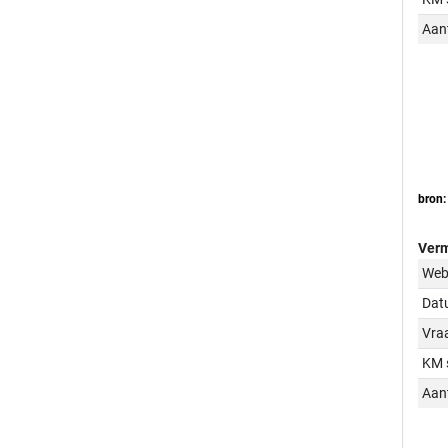
Aant
bron:
Verm
Web
Dat
Vraa
KM 
Aant