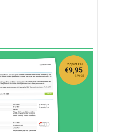
Rapport PDF
€9,95
€29,95