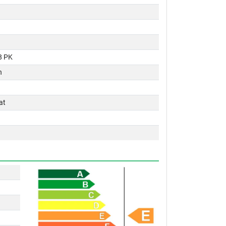
8 PK
n
at