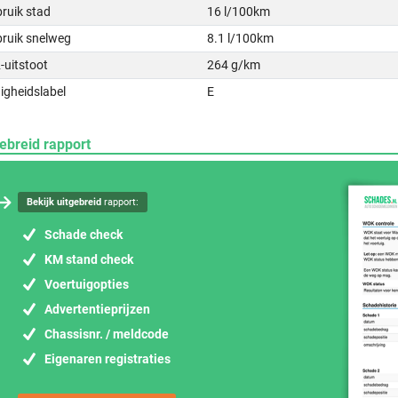
ruik stad
16 l/100km
bruik snelweg
8.1 l/100km
-uitstoot
264 g/km
igheidslabel
E
ebreid rapport
Bekijk uitgebreid
rapport:
Schade check
KM stand check
Voertuigopties
Advertentieprijzen
Chassisnr. / meldcode
Eigenaren registraties