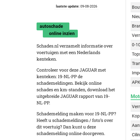
laatste update:
09-08-2026
Bou
Nie
Bra
autoschade
online inzien
Ver
0-1
Schades.nl verzamelt informatie over
voertuigen met een Nederlands
Top
kenteken.
Tra
Controleer voor deze JAGUAR met
Imp
kenteken: 19-NL-PP de
APK
schademeldingen. Bekijk online
schades en km-standen, download het
uitgebreide JAGUAR rapport van 19-
Mot
NL-PP.
Ver
Schademelding maken voor 19-NL-PP?
Kop
Heeft u schademeldingen / foto’s over
Aant
dit voertuig? Dan kunt u deze
schademelding online doorgeven.
Cili