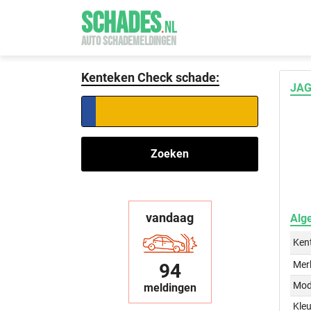
SCHADES
.
NL
AUTO SCHADEMELDINGEN
Kenteken Check schade:
JAG
Zoeken
vandaag
Alg
Ken
Mer
94
Mod
meldingen
Kleu