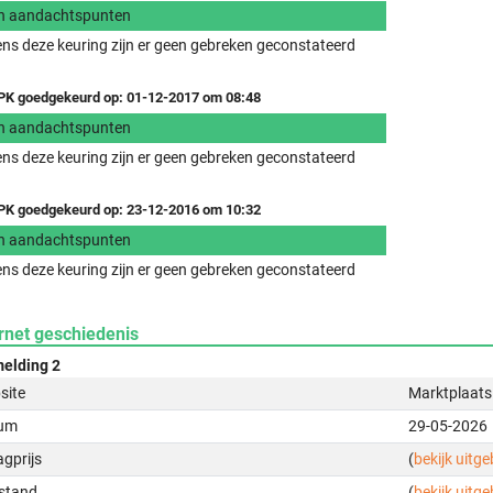
n aandachtspunten
ens deze keuring zijn er geen gebreken geconstateerd
K goedgekeurd op: 01-12-2017 om 08:48
n aandachtspunten
ens deze keuring zijn er geen gebreken geconstateerd
K goedgekeurd op: 23-12-2016 om 10:32
n aandachtspunten
ens deze keuring zijn er geen gebreken geconstateerd
rnet geschiedenis
elding 2
site
Marktplaats
um
29-05-2026
gprijs
(
bekijk uitg
stand
(
bekijk uitg