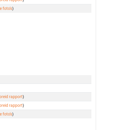
e foto's
)
ebreid rapport
)
ebreid rapport
)
e foto's
)