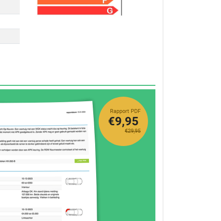
Rapport PDF
€9,95
€29,95