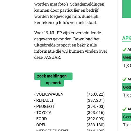
worden met foto’s. Schademeldingen
kunnen door particulier en bedrijf
worden toegevoegd mits duidelijk
kenteken op foto’s vermeld staat.
Voor 19-NL-PP zijn er verschillende
APK
gegevens gevonden. Download het
uitgebreide rapport en bekijk alle
AP
informatie die wij kunnen vinden over
deze JAGUAR.
Gee
Tijd
zoek meldingen
AP
op merk
Gee
- VOLKSWAGEN
(750.822)
Tijd
- RENAULT
(397.231)
- PEUGEOT
(394.703)
AP
- TOYOTA
(393.616)
Gee
- FORD
(392.099)
- OPEL
(383.130)
Tijd