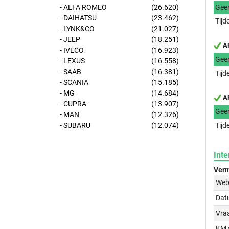
- ALFA ROMEO
(26.620)
Gee
- DAIHATSU
(23.462)
Tijd
- LYNK&CO
(21.027)
- JEEP
(18.251)
AP
- IVECO
(16.923)
Gee
- LEXUS
(16.558)
- SAAB
(16.381)
Tijd
- SCANIA
(15.185)
- MG
(14.684)
AP
- CUPRA
(13.907)
Gee
- MAN
(12.326)
- SUBARU
(12.074)
Tijd
Inte
Verm
Web
Dat
Vraa
KM 