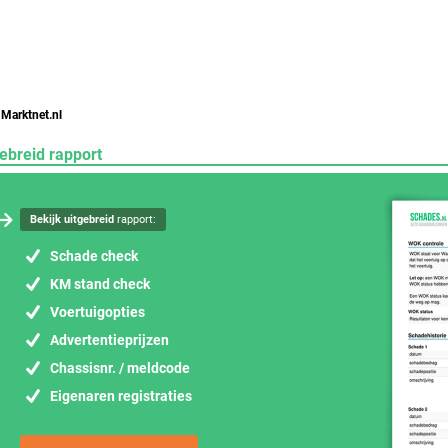
 Marktnet.nl
ebreid rapport
Bekijk uitgebreid
rapport:
Schade check
KM stand check
Voertuigopties
Advertentieprijzen
Chassisnr. / meldcode
Eigenaren registraties