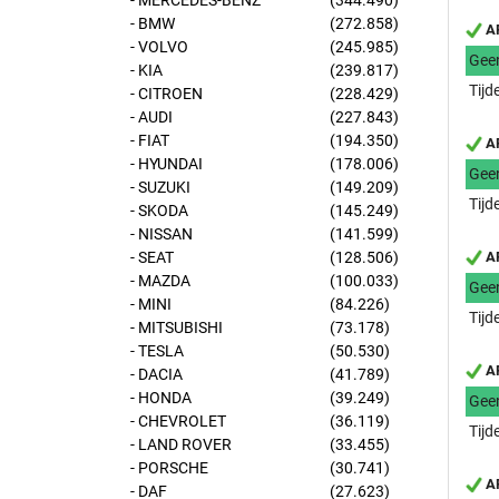
- MERCEDES-BENZ
(344.490)
- BMW
(272.858)
AP
- VOLVO
(245.985)
Gee
- KIA
(239.817)
Tijd
- CITROEN
(228.429)
- AUDI
(227.843)
- FIAT
(194.350)
AP
- HYUNDAI
(178.006)
Gee
- SUZUKI
(149.209)
Tijd
- SKODA
(145.249)
- NISSAN
(141.599)
- SEAT
(128.506)
AP
- MAZDA
(100.033)
Gee
- MINI
(84.226)
Tijd
- MITSUBISHI
(73.178)
- TESLA
(50.530)
AP
- DACIA
(41.789)
- HONDA
(39.249)
Gee
- CHEVROLET
(36.119)
Tijd
- LAND ROVER
(33.455)
- PORSCHE
(30.741)
AP
- DAF
(27.623)