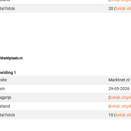
al foto's
20 (
bekijk all
 Marktplaats.nl
elding 1
site
Marktnet.nl
um
29-05-2026
gprijs
(
bekijk uitg
stand
(
bekijk uitg
al foto's
10 (
bekijk all