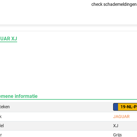
check schademeldingen
UAR XJ
emene informatie
teken
19-NL-
k
JAGUAR
el
XJ
r
Grijs