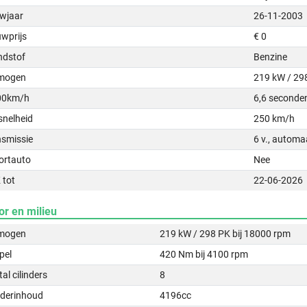
wjaar
26-11-2003
uwprijs
€ 0
ndstof
Benzine
mogen
219 kW / 29
00km/h
6,6 seconde
snelheid
250 km/h
nsmissie
6 v., automa
ortauto
Nee
 tot
22-06-2026
or en milieu
mogen
219 kW / 298 PK bij 18000 rpm
pel
420 Nm bij 4100 rpm
al cilinders
8
nderinhoud
4196cc