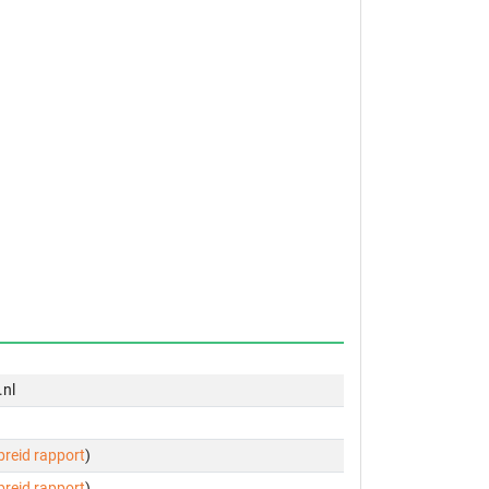
.nl
ebreid rapport
)
ebreid rapport
)