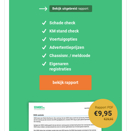
Bekijk uitgebreid
rapport:
Schade check
KM stand check
Voertuigopties
Advertentieprijzen
Chassisnr. / meldcode
Eigenaren
registraties
bekijk rapport
Rapport PDF
€9,95
€29,95