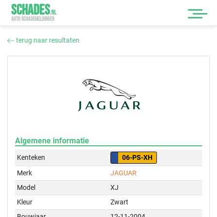
SCHADES
.
NL
AUTO SCHADEMELDINGEN
terug naar resultaten
Algemene informatie
Kenteken
06-PS-XH
Merk
JAGUAR
Model
XJ
Kleur
Zwart
Bouwjaar
12-11-2004