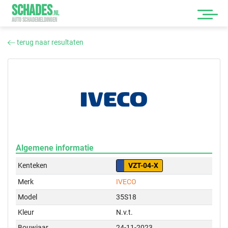
SCHADES
.
NL
AUTO SCHADEMELDINGEN
terug naar resultaten
Algemene informatie
Kenteken
VZT-04-X
Merk
IVECO
Model
35S18
Kleur
N.v.t.
Bouwjaar
24-11-2023