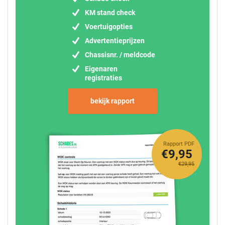
KM stand check
Voertuigopties
Advertentieprijzen
Chassisnr. / meldcode
Eigenaren
registraties
bekijk rapport
Rapport PDF
€9,95
€29,95