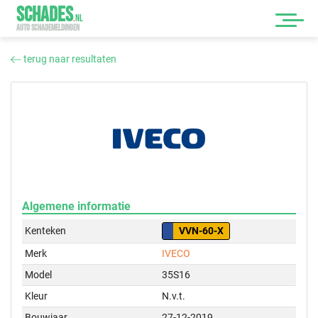
SCHADES
.
NL
AUTO SCHADEMELDINGEN
terug naar resultaten
Algemene informatie
Kenteken
VVN-60-X
Merk
IVECO
Model
35S16
Kleur
N.v.t.
Bouwjaar
27-12-2019