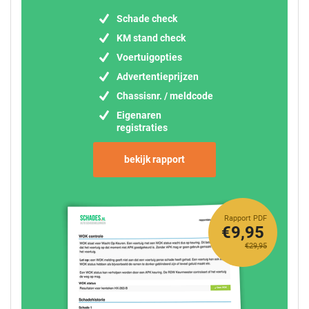
Schade check
KM stand check
Voertuigopties
Advertentieprijzen
Chassisnr. / meldcode
Eigenaren
registraties
bekijk rapport
Rapport PDF
€9,95
€29,95