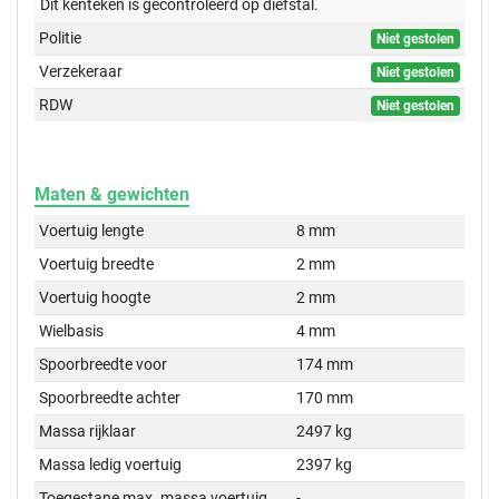
Dit kenteken is gecontroleerd op
diefstal.
Politie
Niet gestolen
Verzekeraar
Niet gestolen
RDW
Niet gestolen
Maten & gewichten
Voertuig lengte
8 mm
Voertuig breedte
2 mm
Voertuig hoogte
2 mm
Wielbasis
4 mm
Spoorbreedte voor
174 mm
Spoorbreedte achter
170 mm
Massa rijklaar
2497 kg
Massa ledig voertuig
2397 kg
Toegestane max. massa voertuig
-