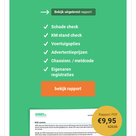
Bekijk uitgebreid
rapport:
Schade check
KM stand check
Voertuigopties
Advertentieprijzen
Chassisnr. / meldcode
Eigenaren
registraties
bekijk rapport
Rapport PDF
€9,95
€29,95