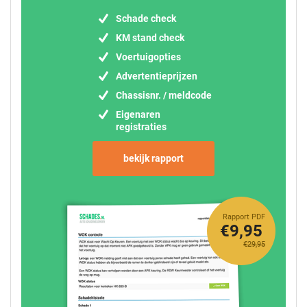
Schade check
KM stand check
Voertuigopties
Advertentieprijzen
Chassisnr. / meldcode
Eigenaren
registraties
bekijk rapport
Rapport PDF
€9,95
€29,95