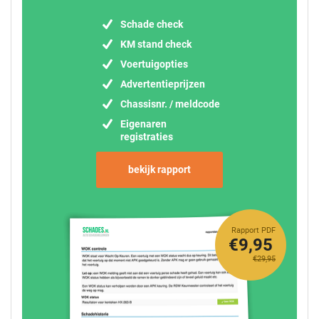
Schade check
KM stand check
Voertuigopties
Advertentieprijzen
Chassisnr. / meldcode
Eigenaren
registraties
bekijk rapport
Rapport PDF
€9,95
€29,95