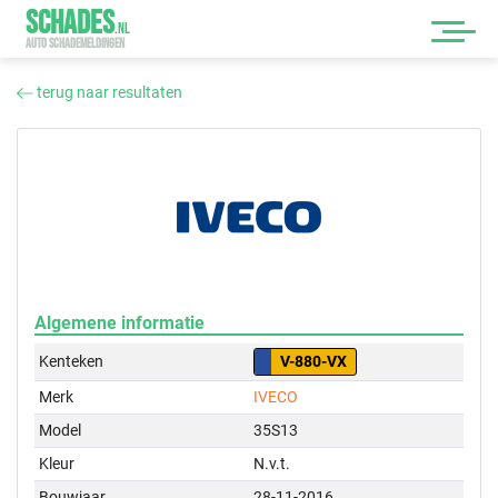
SCHADES
.
NL
AUTO SCHADEMELDINGEN
terug naar resultaten
Algemene informatie
Kenteken
V-880-VX
Merk
IVECO
Model
35S13
Kleur
N.v.t.
Bouwjaar
28-11-2016