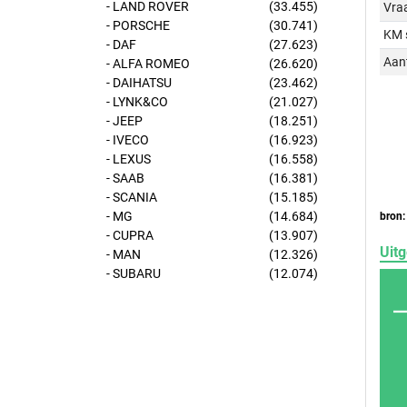
- LAND ROVER
(33.455)
Vraa
- PORSCHE
(30.741)
KM 
- DAF
(27.623)
Aant
- ALFA ROMEO
(26.620)
- DAIHATSU
(23.462)
- LYNK&CO
(21.027)
- JEEP
(18.251)
- IVECO
(16.923)
- LEXUS
(16.558)
- SAAB
(16.381)
- SCANIA
(15.185)
- MG
(14.684)
bron:
- CUPRA
(13.907)
Uitg
- MAN
(12.326)
- SUBARU
(12.074)