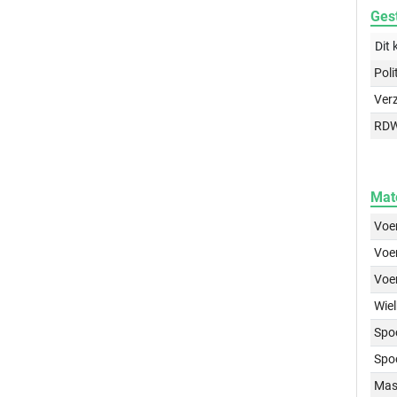
Gest
Dit 
Poli
Ver
RD
Mat
Voer
Voer
Voe
Wiel
Spo
Spo
Mass