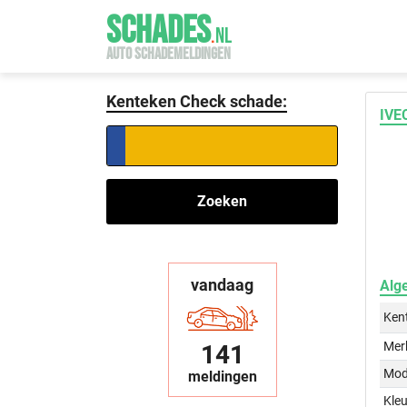
SCHADES
.
NL
AUTO SCHADEMELDINGEN
Kenteken Check schade:
IVE
Zoeken
vandaag
Alg
Ken
Mer
141
Mod
meldingen
Kleu