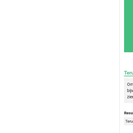
Ter
Om 
bij
zie
Resul
Teru