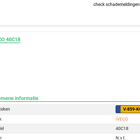
check schademeldingen
CO 40C18
emene informatie
teken
V-859-K
k
IVECO
el
40C18
r
N.v.t.