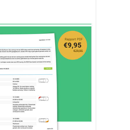
Rapport PDF
€9,95
€29,95