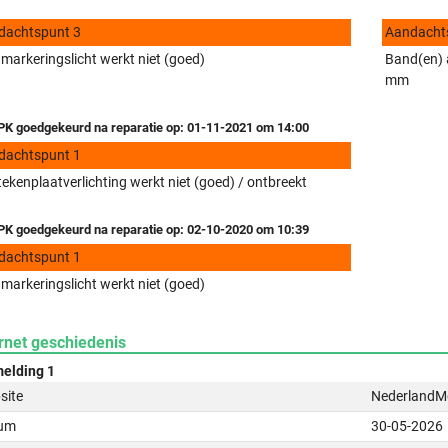
dachtspunt 3
Aandacht
-)markeringslicht werkt niet (goed)
Band(en) a
mm
K goedgekeurd na reparatie op: 01-11-2021 om 14:00
dachtspunt 1
ekenplaatverlichting werkt niet (goed) / ontbreekt
K goedgekeurd na reparatie op: 02-10-2020 om 10:39
dachtspunt 1
-)markeringslicht werkt niet (goed)
rnet geschiedenis
elding 1
site
NederlandMo
um
30-05-2026