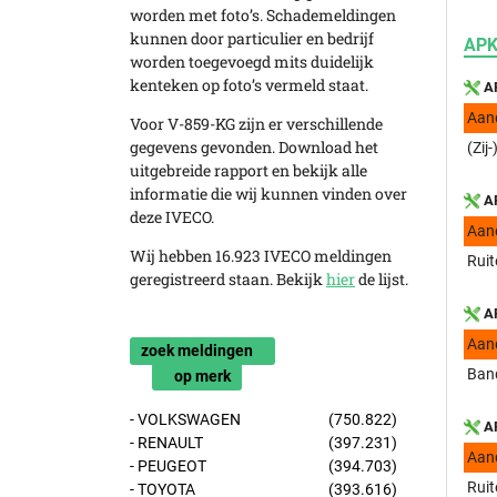
worden met foto’s. Schademeldingen
kunnen door particulier en bedrijf
APK
worden toegevoegd mits duidelijk
kenteken op foto’s vermeld staat.
AP
Aan
Voor V-859-KG zijn er verschillende
gegevens gevonden. Download het
(Zij
uitgebreide rapport en bekijk alle
informatie die wij kunnen vinden over
AP
deze IVECO.
Aan
Wij hebben 16.923 IVECO meldingen
Ruit
geregistreerd staan. Bekijk
hier
de lijst.
AP
Aan
zoek meldingen
Band
op merk
- VOLKSWAGEN
(750.822)
AP
- RENAULT
(397.231)
Aan
- PEUGEOT
(394.703)
Ruit
- TOYOTA
(393.616)