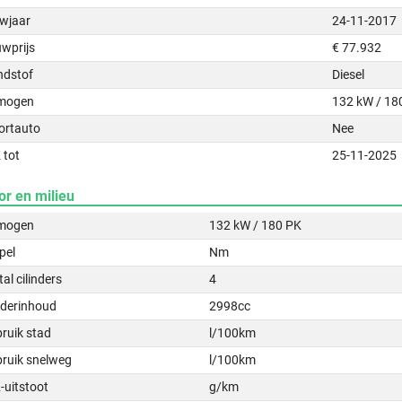
wjaar
24-11-2017
uwprijs
€ 77.932
ndstof
Diesel
mogen
132 kW / 18
ortauto
Nee
 tot
25-11-2025
or en milieu
mogen
132 kW / 180 PK
pel
Nm
al cilinders
4
nderinhoud
2998cc
ruik stad
l/100km
bruik snelweg
l/100km
-uitstoot
g/km