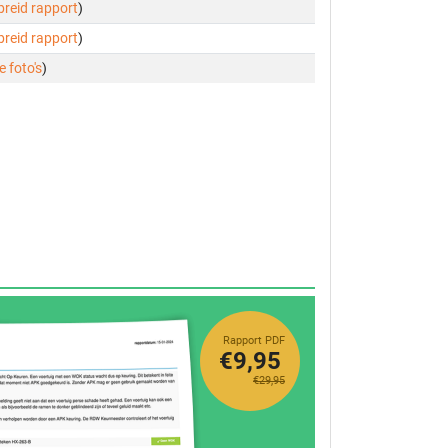
ebreid rapport
)
ebreid rapport
)
e foto's
)
Rapport PDF
€9,95
€29,95