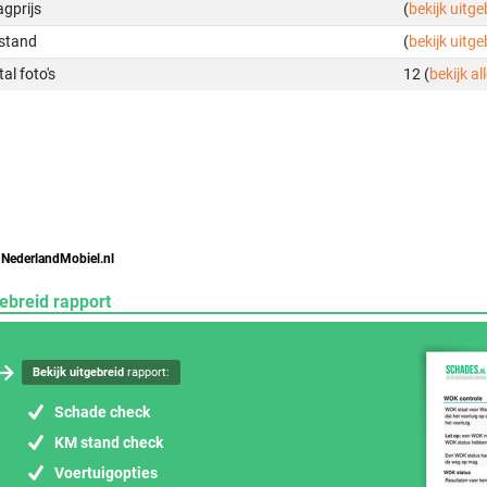
gprijs
(
bekijk uitg
stand
(
bekijk uitg
al foto's
12 (
bekijk all
 NederlandMobiel.nl
ebreid rapport
Bekijk uitgebreid
rapport:
Schade check
KM stand check
Voertuigopties