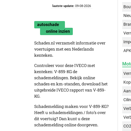
laatste update:
09-08-2026
Bou
Nie
Bra
autoschade
online inzien
Ver
Imp
Schades.nl verzamelt informatie over
voertuigen met een Nederlands
APK
kenteken.
Mot
Controleer voor deze IVECO met
kenteken: V-859-KG de
Ver
schademeldingen. Bekijk online
Kop
schades en km-standen, download het
uitgebreide IVECO rapport van V-859-
Aant
KG.
Cili
Schademelding maken voor V-859-KG?
Verb
Heeft u schademeldingen / foto’s over
Ver
dit voertuig? Dan kunt u deze
schademelding online doorgeven.
CO2