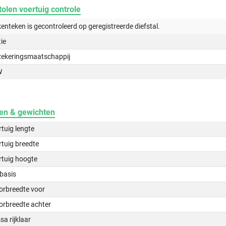
olen voertuig controle
kenteken is gecontroleerd op
geregistreerde
diefstal.
tie
zekeringsmaatschappij
W
en & gewichten
tuig lengte
tuig breedte
rtuig hoogte
basis
orbreedte voor
orbreedte achter
a rijklaar