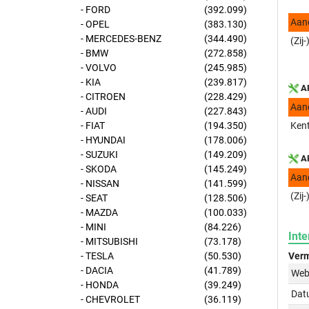
- FORD
(392.099)
Aan
- OPEL
(383.130)
- MERCEDES-BENZ
(344.490)
(Zij
- BMW
(272.858)
- VOLVO
(245.985)
- KIA
(239.817)
AP
- CITROEN
(228.429)
Aan
- AUDI
(227.843)
- FIAT
(194.350)
Kent
- HYUNDAI
(178.006)
- SUZUKI
(149.209)
AP
- SKODA
(145.249)
Aan
- NISSAN
(141.599)
(Zij
- SEAT
(128.506)
- MAZDA
(100.033)
- MINI
(84.226)
Inte
- MITSUBISHI
(73.178)
- TESLA
(50.530)
Verm
- DACIA
(41.789)
Web
- HONDA
(39.249)
Dat
- CHEVROLET
(36.119)