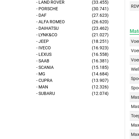
- LAND ROVER
(33.455)
RD
- PORSCHE
(30.741)
- DAF
(27.623)
- ALFA ROMEO
(26.620)
- DAIHATSU
(23.462)
Mat
- LYNK&CO
(21.027)
- JEEP
(18.251)
Voer
- IVECO
(16.923)
Voer
- LEXUS
(16.558)
Voe
- SAAB
(16.381)
- SCANIA
(15.185)
Wiel
- MG
(14.684)
Spo
- CUPRA
(13.907)
- MAN
(12.326)
Spo
- SUBARU
(12.074)
Mass
Mass
Toe
Max
Max