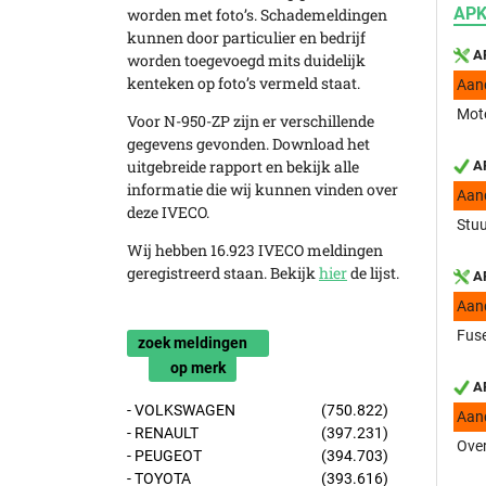
APK
worden met foto’s. Schademeldingen
kunnen door particulier en bedrijf
AP
worden toegevoegd mits duidelijk
kenteken op foto’s vermeld staat.
Aan
Moto
Voor N-950-ZP zijn er verschillende
gegevens gevonden. Download het
uitgebreide rapport en bekijk alle
AP
informatie die wij kunnen vinden over
Aan
deze IVECO.
Stuu
Wij hebben 16.923 IVECO meldingen
geregistreerd staan. Bekijk
hier
de lijst.
AP
Aan
Fuse
zoek meldingen
op merk
AP
- VOLKSWAGEN
(750.822)
Aan
- RENAULT
(397.231)
Over
- PEUGEOT
(394.703)
- TOYOTA
(393.616)