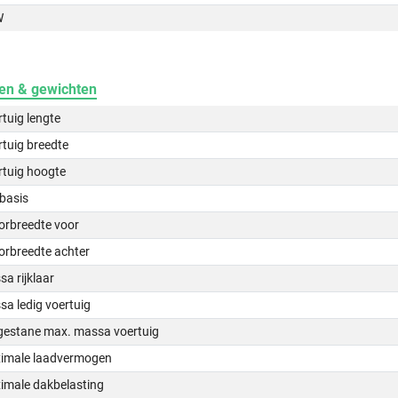
W
en & gewichten
tuig lengte
tuig breedte
rtuig hoogte
basis
orbreedte voor
orbreedte achter
a rijklaar
a ledig voertuig
gestane max. massa voertuig
imale laadvermogen
imale dakbelasting