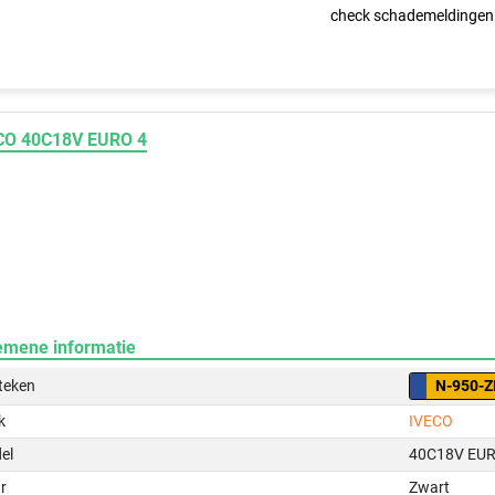
check schademeldingen
CO 40C18V EURO 4
emene informatie
teken
N-950-Z
k
IVECO
el
40C18V EUR
r
Zwart