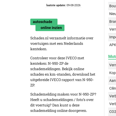
laatste update:
09-08-2026
Bou
Nie
Bra
autoschade
online inzien
Ver
Imp
Schades.nl verzamelt informatie over
voertuigen met een Nederlands
APK
kenteken.
Mot
Controleer voor deze IVECO met
kenteken: N-950-ZP de
Ver
schademeldingen. Bekijk online
Kop
schades en km-standen, download het
uitgebreide IVECO rapport van N-950-
Aant
ZP.
Cili
Schademelding maken voor N-950-ZP?
Verb
Heeft u schademeldingen / foto’s over
Ver
dit voertuig? Dan kunt u deze
schademelding online doorgeven.
CO2