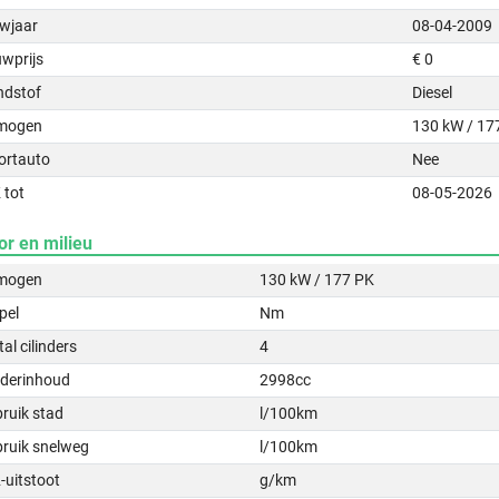
wjaar
08-04-2009
uwprijs
€ 0
ndstof
Diesel
mogen
130 kW / 17
ortauto
Nee
 tot
08-05-2026
or en milieu
mogen
130 kW / 177 PK
pel
Nm
al cilinders
4
nderinhoud
2998cc
ruik stad
l/100km
bruik snelweg
l/100km
-uitstoot
g/km