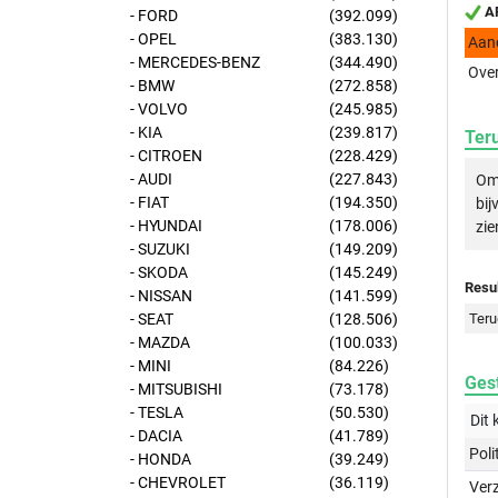
AP
- FORD
(392.099)
- OPEL
(383.130)
Aan
- MERCEDES-BENZ
(344.490)
Over
- BMW
(272.858)
- VOLVO
(245.985)
- KIA
(239.817)
Ter
- CITROEN
(228.429)
- AUDI
(227.843)
Om 
- FIAT
(194.350)
bij
- HYUNDAI
(178.006)
zie
- SUZUKI
(149.209)
- SKODA
(145.249)
Resul
- NISSAN
(141.599)
- SEAT
(128.506)
Teru
- MAZDA
(100.033)
- MINI
(84.226)
Gest
- MITSUBISHI
(73.178)
- TESLA
(50.530)
Dit 
- DACIA
(41.789)
Poli
- HONDA
(39.249)
- CHEVROLET
(36.119)
Ver