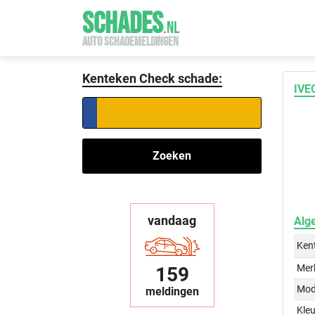
SCHADES
.
NL
AUTO SCHADEMELDINGEN
Kenteken Check schade:
IVE
Zoeken
vandaag
Alg
Ken
Mer
159
Mod
meldingen
Kleu