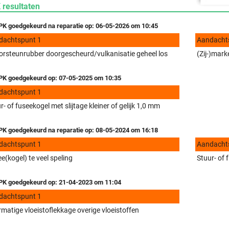
 resultaten
K goedgekeurd na reparatie op: 06-05-2026 om 10:45
dachtspunt 1
Aandacht
rsteunrubber doorgescheurd/vulkanisatie geheel los
(Zij-)mark
K goedgekeurd op: 07-05-2025 om 10:35
dachtspunt 1
r- of fuseekogel met slijtage kleiner of gelijk 1,0 mm
K goedgekeurd na reparatie op: 08-05-2024 om 16:18
dachtspunt 1
Aandacht
e(kogel) te veel speling
Stuur- of 
K goedgekeurd op: 21-04-2023 om 11:04
dachtspunt 1
matige vloeistoflekkage overige vloeistoffen