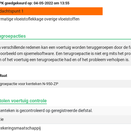
K goedgekeurd op: 04-05-2022 om 13:55
dachtspunt 1
matige vloeistoflekkage overige vloeistoffen
ugroepacties
verschillende redenen kan een voertuig worden teruggeroepen door de f
voorbeeld om sjoemelsoftware. Een terugroepactie is niet erg mits het pr
n of het voertuig een terugroepactie had en of het probleem verholpen is.
taat
groepactie voor kenteken N-950-ZP
olen voertuig controle
kenteken is gecontroleerd op
geregistreerde
diefstal.
tie
zekeringsmaatschappij