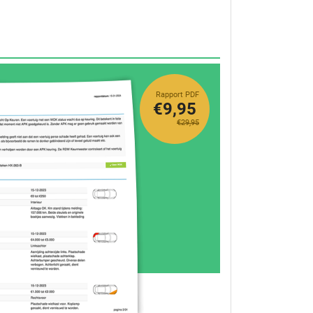
Rapport PDF
€9,95
€29,95