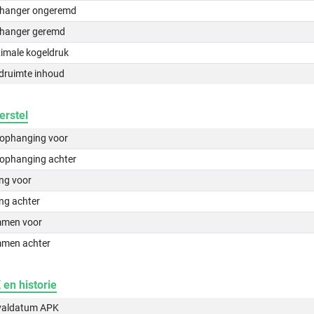
hanger ongeremd
hanger geremd
imale kogeldruk
druimte inhoud
erstel
lophanging voor
lophanging achter
ing voor
ng achter
men voor
men achter
en historie
valdatum APK