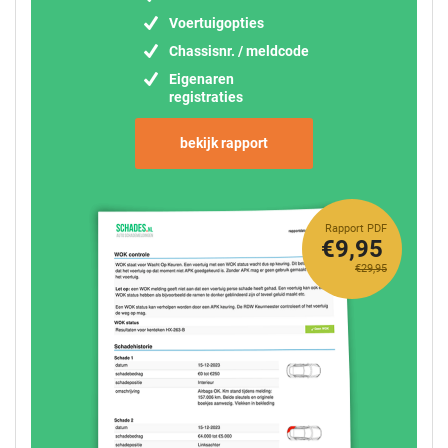
Voertuigopties
Chassisnr. / meldcode
Eigenaren
registraties
bekijk rapport
Rapport PDF
€9,95
€29,95