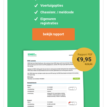
Voertuigopties
Chassisnr. / meldcode
Eigenaren
registraties
bekijk rapport
Rapport PDF
€9,95
€29,95