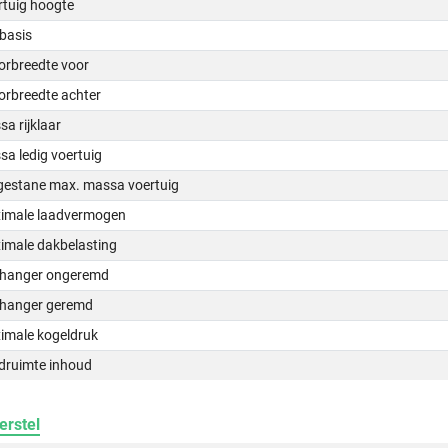
rtuig hoogte
basis
orbreedte voor
orbreedte achter
a rijklaar
a ledig voertuig
gestane max. massa voertuig
imale laadvermogen
imale dakbelasting
hanger ongeremd
hanger geremd
imale kogeldruk
druimte inhoud
erstel