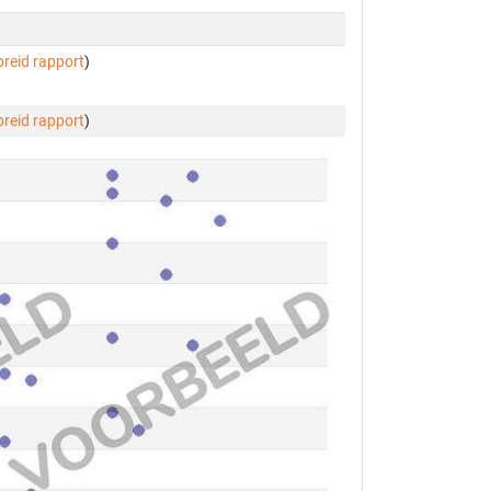
breid rapport
)
breid rapport
)