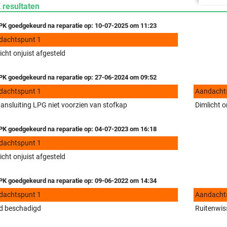
 resultaten
K goedgekeurd na reparatie op: 10-07-2025 om 11:23
dachtspunt 1
icht onjuist afgesteld
K goedgekeurd na reparatie op: 27-06-2024 om 09:52
dachtspunt 1
Aandacht
ansluiting LPG niet voorzien van stofkap
Dimlicht o
K goedgekeurd na reparatie op: 04-07-2023 om 16:18
dachtspunt 1
icht onjuist afgesteld
K goedgekeurd na reparatie op: 09-06-2022 om 14:34
dachtspunt 1
Aandacht
d beschadigd
Ruitenwiss