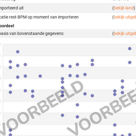
mporteerd uit
(
bekijk land
)
icatie rest-BPM op moment van importeren
(
bekijk uitge
oordeel
basis van bovenstaande gegevens:
(
bekijk uitge