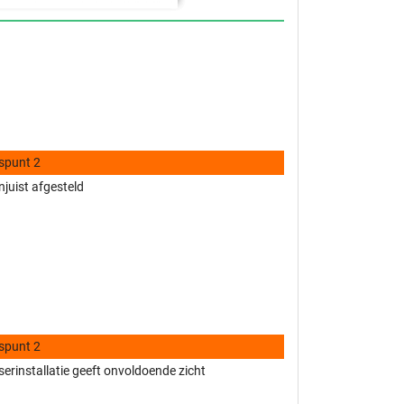
spunt 2
njuist afgesteld
spunt 2
erinstallatie geeft onvoldoende zicht