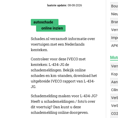
laatste update:
08-08-2026
Bou
Nie
Bra
autoschade
online inzien
Ver
Imp
Schades.nl verzamelt informatie over
voertuigen met een Nederlands
APK
kenteken.
Mot
Controleer voor deze IVECO met
kenteken: L-434-JG de
Ver
schademeldingen. Bekijk online
Kop
schades en km-standen, download het
uitgebreide IVECO rapport van L-434-
Aant
JG.
Cili
Schademelding maken voor L-434-JG?
Verb
Heeft u schademeldingen / foto’s over
Ver
dit voertuig? Dan kunt u deze
schademelding online doorgeven.
CO2