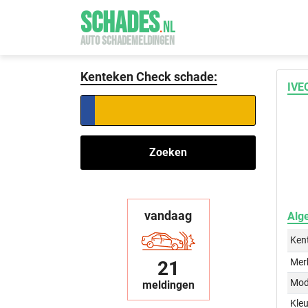
SCHADES
.
NL
AUTO SCHADEMELDINGEN
Kenteken Check schade:
IVE
Zoeken
vandaag
Alg
Ken
Mer
21
Mod
meldingen
Kleu