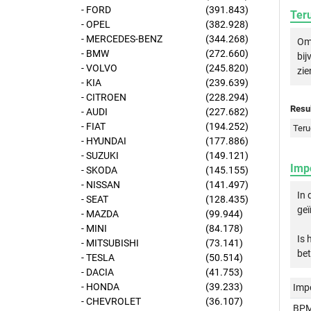
- FORD
(391.843)
Ter
- OPEL
(382.928)
- MERCEDES-BENZ
(344.268)
Om 
- BMW
(272.660)
bij
- VOLVO
(245.820)
zie
- KIA
(239.639)
- CITROEN
(228.294)
Resul
- AUDI
(227.682)
- FIAT
(194.252)
Teru
- HYUNDAI
(177.886)
- SUZUKI
(149.121)
Imp
- SKODA
(145.155)
- NISSAN
(141.497)
In 
- SEAT
(128.435)
geï
- MAZDA
(99.944)
- MINI
(84.178)
Is 
- MITSUBISHI
(73.141)
bet
- TESLA
(50.514)
- DACIA
(41.753)
- HONDA
(39.233)
Imp
- CHEVROLET
(36.107)
BPM