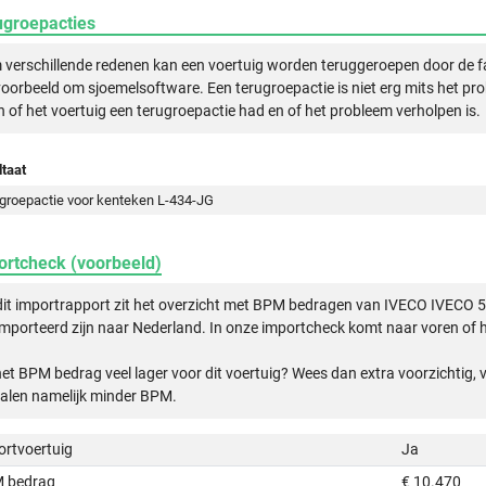
ugroepacties
verschillende redenen kan een voertuig worden teruggeroepen door de f
voorbeeld om sjoemelsoftware. Een terugroepactie is niet erg mits het pr
n of het voertuig een terugroepactie had en of het probleem verholpen is.
taat
groepactie voor kenteken L-434-JG
ortcheck (voorbeeld)
dit importrapport zit het overzicht met BPM bedragen van IVECO IVECO
mporteerd zijn naar Nederland. In onze importcheck komt naar voren of h
het BPM bedrag veel lager voor dit voertuig? Wees dan extra voorzichtig,
alen namelijk minder BPM.
ortvoertuig
Ja
 bedrag
€ 10.470