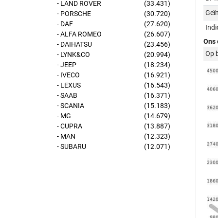
- LAND ROVER
(33.431)
Geï
- PORSCHE
(30.720)
- DAF
(27.620)
Ind
- ALFA ROMEO
(26.607)
Ons 
- DAIHATSU
(23.456)
Op 
- LYNK&CO
(20.994)
- JEEP
(18.234)
- IVECO
(16.921)
- LEXUS
(16.543)
- SAAB
(16.371)
- SCANIA
(15.183)
- MG
(14.679)
- CUPRA
(13.887)
- MAN
(12.323)
- SUBARU
(12.071)