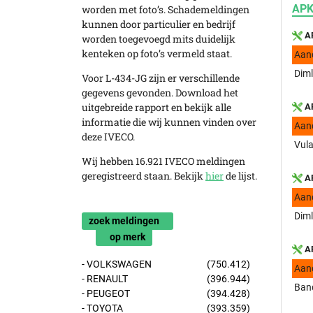
APK
worden met foto’s. Schademeldingen
kunnen door particulier en bedrijf
AP
worden toegevoegd mits duidelijk
kenteken op foto’s vermeld staat.
Aan
Diml
Voor L-434-JG zijn er verschillende
gegevens gevonden. Download het
uitgebreide rapport en bekijk alle
AP
informatie die wij kunnen vinden over
Aan
deze IVECO.
Vula
Wij hebben 16.921 IVECO meldingen
geregistreerd staan. Bekijk
hier
de lijst.
AP
Aan
Diml
zoek meldingen
op merk
AP
- VOLKSWAGEN
(750.412)
Aan
- RENAULT
(396.944)
Ban
- PEUGEOT
(394.428)
- TOYOTA
(393.359)