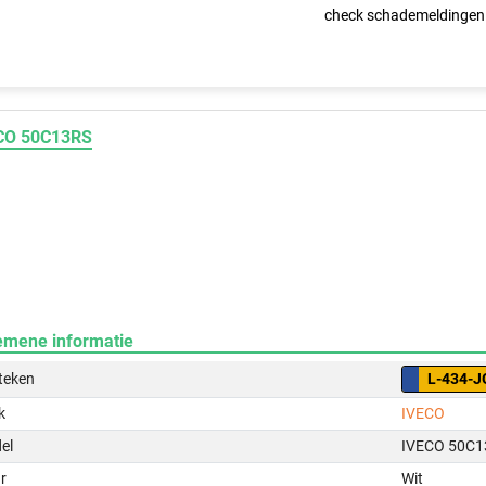
check schademeldingen
CO 50C13RS
emene informatie
teken
L-434-J
k
IVECO
el
IVECO 50C1
r
Wit