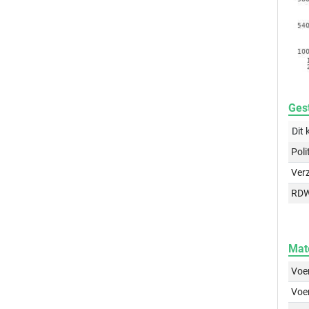
Gest
Dit 
Poli
Ver
RD
Mat
Voer
Voer