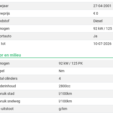
wjaar
27-04-2001
uwprijs
€ 0
ndstof
Diesel
mogen
92 kW / 125
ortauto
Ja
 tot
10-07-2026
or en milieu
mogen
92 kW / 125 PK
pel
Nm
al cilinders
4
nderinhoud
2800cc
ruik stad
l/100km
bruik snelweg
l/100km
-uitstoot
g/km