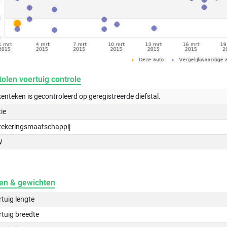
olen voertuig controle
kenteken is gecontroleerd op
geregistreerde
diefstal.
tie
zekeringsmaatschappij
W
en & gewichten
tuig lengte
tuig breedte