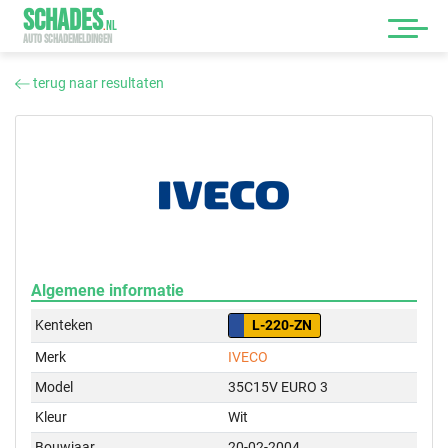
SCHADES
.
NL
AUTO SCHADEMELDINGEN
terug naar resultaten
Algemene informatie
Kenteken
L-220-ZN
Merk
IVECO
Model
35C15V EURO 3
Kleur
Wit
Bouwjaar
20-02-2004