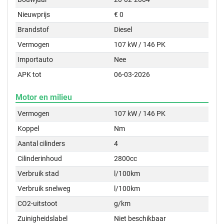
Nieuwprijs
€ 0
Brandstof
Diesel
Vermogen
107 kW / 146 PK
Importauto
Nee
APK tot
06-03-2026
Motor en milieu
Vermogen
107 kW / 146 PK
Koppel
Nm
Aantal cilinders
4
Cilinderinhoud
2800cc
Verbruik stad
l/100km
Verbruik snelweg
l/100km
CO2-uitstoot
g/km
Zuinigheidslabel
Niet beschikbaar