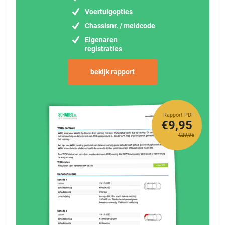
Voertuigopties
Chassisnr. / meldcode
Eigenaren
registraties
bekijk rapport
Rapport PDF
€9,95
€29,95