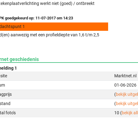
ekenplaatverlichting werkt niet (goed) / ontbreekt
K goedgekeurd op: 11-07-2017 om 14:23
dachtspunt 1
(en) aanwezig met een profieldiepte van 1,6 t/m 2,5
rnet geschiedenis
elding 1
site
Marktnet.nl
um
01-06-2026
gprijs
(
bekijk uitg
stand
(
bekijk uitg
al foto's
10 (
bekijk all