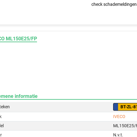
check schademeldingen
CO ML150E25/FP
emene informatie
teken
BT-ZL-8
k
IVECO
el
ML150E25/
r
N.v.t.