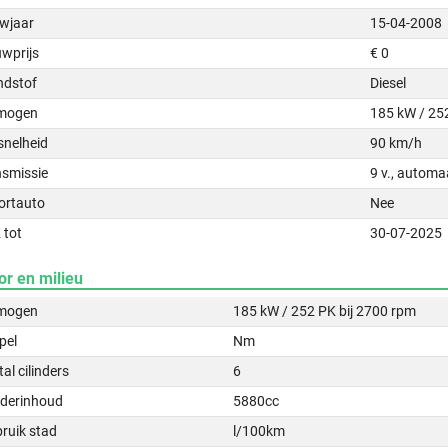
wjaar
15-04-2008
uwprijs
€ 0
ndstof
Diesel
mogen
185 kW / 25
snelheid
90 km/h
nsmissie
9 v., automa
ortauto
Nee
 tot
30-07-2025
or en milieu
mogen
185 kW / 252 PK bij 2700 rpm
pel
Nm
al cilinders
6
nderinhoud
5880cc
ruik stad
l/100km