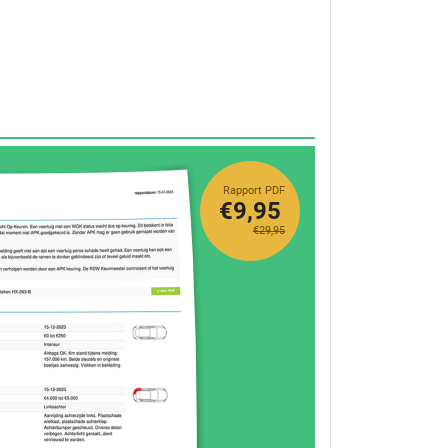
Rapport PDF
€9,95
€29,95