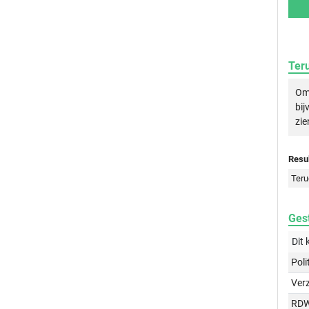
Ter
Om 
bij
zie
Resul
Teru
Gest
Dit 
Poli
Ver
RD