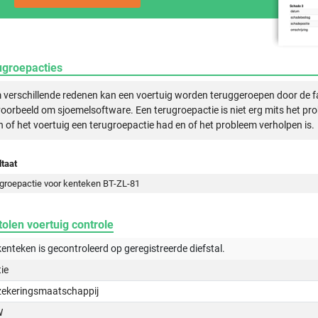
ugroepacties
verschillende redenen kan een voertuig worden teruggeroepen door de f
voorbeeld om sjoemelsoftware. Een terugroepactie is niet erg mits het pr
n of het voertuig een terugroepactie had en of het probleem verholpen is.
taat
groepactie voor kenteken BT-ZL-81
olen voertuig controle
kenteken is gecontroleerd op
geregistreerde
diefstal.
tie
zekeringsmaatschappij
W