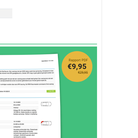
Rapport PDF
€9,95
€29,95