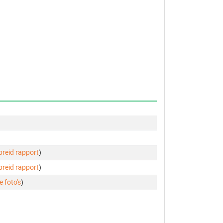
ebreid rapport
)
ebreid rapport
)
e foto's
)