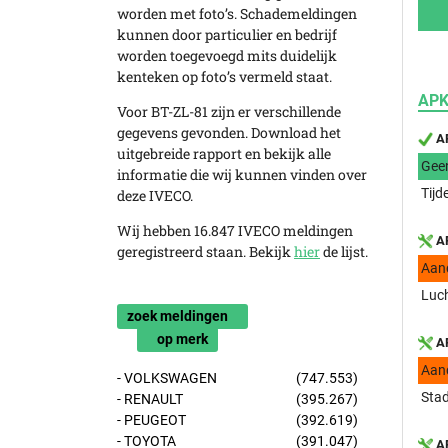
worden met foto’s. Schademeldingen
kunnen door particulier en bedrijf
worden toegevoegd mits duidelijk
kenteken op foto’s vermeld staat.
APK
Voor BT-ZL-81 zijn er verschillende
gegevens gevonden. Download het
AP
uitgebreide rapport en bekijk alle
Gee
informatie die wij kunnen vinden over
Tijd
deze IVECO.
Wij hebben 16.847 IVECO meldingen
AP
geregistreerd staan. Bekijk
hier
de lijst.
Aan
Luch
zoek meldingen
op merk
AP
Aan
- VOLKSWAGEN
(747.553)
Stad
- RENAULT
(395.267)
- PEUGEOT
(392.619)
- TOYOTA
(391.047)
AP