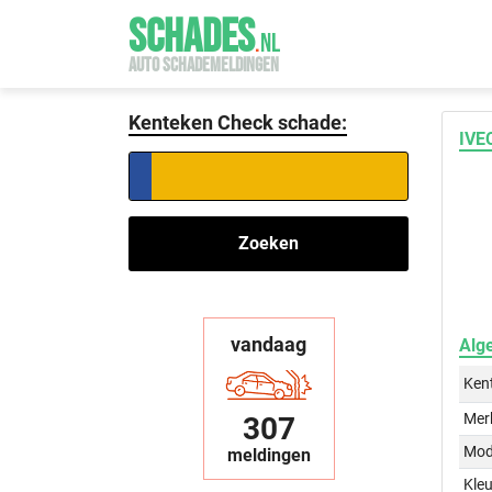
SCHADES
.
NL
AUTO SCHADEMELDINGEN
Kenteken Check schade:
IVE
Zoeken
vandaag
Alg
Ken
Mer
307
Mod
meldingen
Kleu