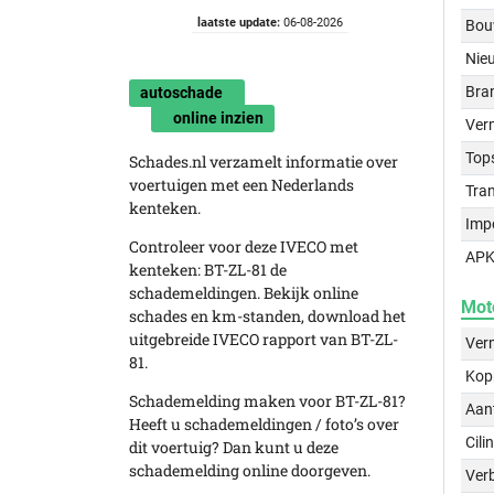
laatste update:
06-08-2026
Bou
Nie
Bra
autoschade
online inzien
Ver
Top
Schades.nl verzamelt informatie over
voertuigen met een Nederlands
Tra
kenteken.
Imp
Controleer voor deze IVECO met
APK
kenteken: BT-ZL-81 de
schademeldingen. Bekijk online
Mot
schades en km-standen, download het
uitgebreide IVECO rapport van BT-ZL-
Ver
81.
Kop
Schademelding maken voor BT-ZL-81?
Aant
Heeft u schademeldingen / foto’s over
Cili
dit voertuig? Dan kunt u deze
schademelding online doorgeven.
Verb