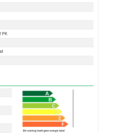
2 PK
at