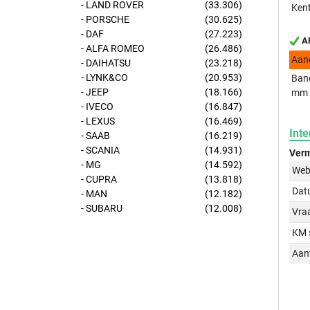
- LAND ROVER
(33.306)
Kent
- PORSCHE
(30.625)
- DAF
(27.223)
AP
- ALFA ROMEO
(26.486)
Aan
- DAIHATSU
(23.218)
- LYNK&CO
(20.953)
Band
- JEEP
(18.166)
mm
- IVECO
(16.847)
- LEXUS
(16.469)
Inte
- SAAB
(16.219)
- SCANIA
(14.931)
Verm
- MG
(14.592)
Web
- CUPRA
(13.818)
Dat
- MAN
(12.182)
- SUBARU
(12.008)
Vraa
KM 
Aant