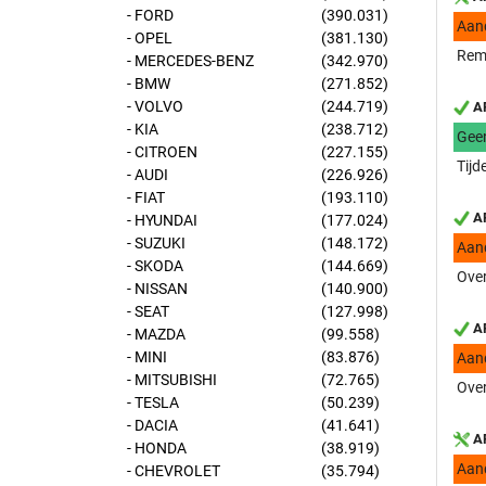
- FORD
(390.031)
Aan
- OPEL
(381.130)
Rem
- MERCEDES-BENZ
(342.970)
- BMW
(271.852)
- VOLVO
(244.719)
AP
- KIA
(238.712)
Gee
- CITROEN
(227.155)
Tijd
- AUDI
(226.926)
- FIAT
(193.110)
AP
- HYUNDAI
(177.024)
- SUZUKI
(148.172)
Aan
- SKODA
(144.669)
Over
- NISSAN
(140.900)
- SEAT
(127.998)
AP
- MAZDA
(99.558)
- MINI
(83.876)
Aan
- MITSUBISHI
(72.765)
Over
- TESLA
(50.239)
- DACIA
(41.641)
AP
- HONDA
(38.919)
Aan
- CHEVROLET
(35.794)