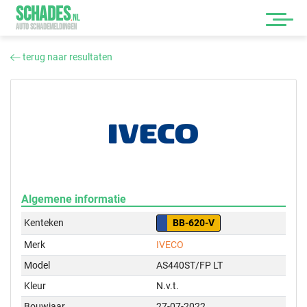
SCHADES
.
NL
AUTO SCHADEMELDINGEN
terug naar resultaten
Algemene informatie
Kenteken
BB-620-V
Merk
IVECO
Model
AS440ST/FP LT
Kleur
N.v.t.
Bouwjaar
27-07-2022