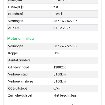
Nieuwprijs
€ 0
Brandstof
Diesel
Vermogen
387 kW / 527 PK
APK tot
31-12-2025
Motor en milieu
Vermogen
387 kW / 527 PK
Koppel
Nm
Aantal cilinders
6
Cilinderinhoud
12882cc
Verbruik stad
l/100km
Verbruik snelweg
l/100km
CO2-uitstoot
g/km
Zuinigheidslabel
Niet beschikbaar