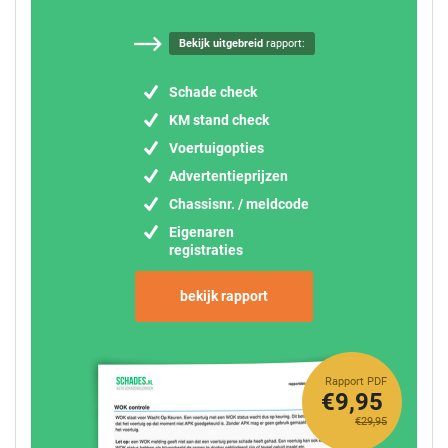
Bekijk uitgebreid
rapport:
Schade check
KM stand check
Voertuigopties
Advertentieprijzen
Chassisnr. / meldcode
Eigenaren
registraties
bekijk rapport
Rapport PDF
€9,95
€29,95