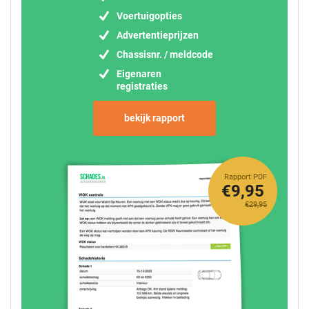
Voertuigopties
Advertentieprijzen
Chassisnr. / meldcode
Eigenaren
registraties
bekijk rapport
Rapport PDF
€9,95
€29,95