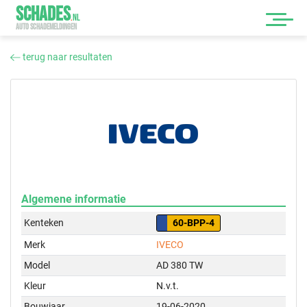
SCHADES
.
NL
AUTO SCHADEMELDINGEN
terug naar resultaten
Algemene informatie
Kenteken
60-BPP-4
Merk
IVECO
Model
AD 380 TW
Kleur
N.v.t.
Bouwjaar
19-06-2020