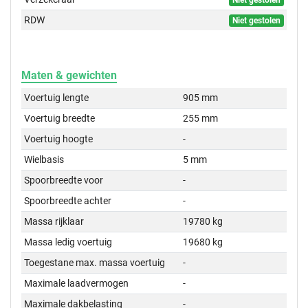
Niet gestolen
RDW
Niet gestolen
Maten & gewichten
Voertuig lengte
905 mm
Voertuig breedte
255 mm
Voertuig hoogte
-
Wielbasis
5 mm
Spoorbreedte voor
-
Spoorbreedte achter
-
Massa rijklaar
19780 kg
Massa ledig voertuig
19680 kg
Toegestane max. massa voertuig
-
Maximale laadvermogen
-
Maximale dakbelasting
-