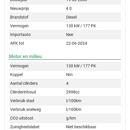
Nieuwprijs
€ 0
Brandstof
Diesel
Vermogen
130 kW / 177 PK
Importauto
Nee
APK tot
22-06-2024
Motor en milieu
Vermogen
130 kW / 177 PK
Koppel
Nm
Aantal cilinders
4
Cilinderinhoud
2998cc
Verbruik stad
l/100km
Verbruik snelweg
l/100km
CO2-uitstoot
g/km
Zuinigheidslabel
Niet beschikbaar