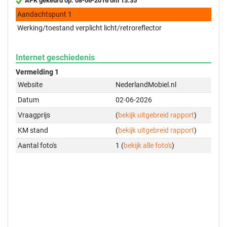
APK gekeurd op: 08-06-2016 om 13:35
Aandachtspunt 1
Werking/toestand verplicht licht/retroreflector
Internet geschiedenis
Vermelding 1
Website
NederlandMobiel.nl
Datum
02-06-2026
Vraagprijs
(
bekijk uitgebreid rapport
)
KM stand
(
bekijk uitgebreid rapport
)
Aantal foto's
1 (
bekijk alle foto's
)