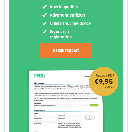
Voertuigopties
Advertentieprijzen
Chassisnr. / meldcode
Eigenaren
registraties
bekijk rapport
Rapport PDF
€9,95
€29,95