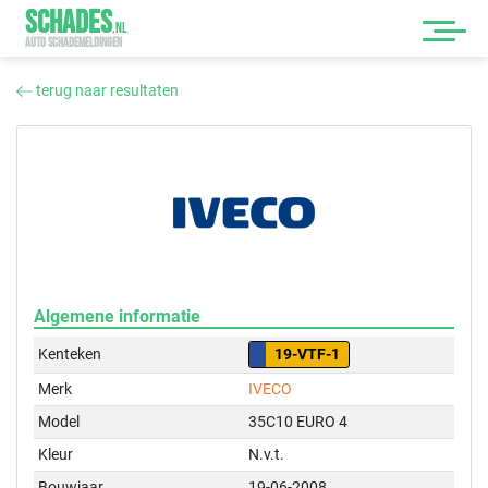
SCHADES
.
NL
AUTO SCHADEMELDINGEN
terug naar resultaten
Algemene informatie
Kenteken
19-VTF-1
Merk
IVECO
Model
35C10 EURO 4
Kleur
N.v.t.
Bouwjaar
19-06-2008