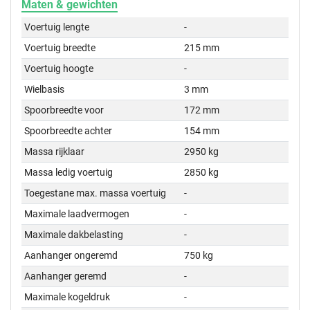
Maten & gewichten
Voertuig lengte
-
Voertuig breedte
215 mm
Voertuig hoogte
-
Wielbasis
3 mm
Spoorbreedte voor
172 mm
Spoorbreedte achter
154 mm
Massa rijklaar
2950 kg
Massa ledig voertuig
2850 kg
Toegestane max. massa voertuig
-
Maximale laadvermogen
-
Maximale dakbelasting
-
Aanhanger ongeremd
750 kg
Aanhanger geremd
-
Maximale kogeldruk
-