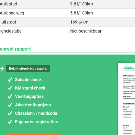
ruik stad
9.8 l/100km
bruik snelweg
5.8 l/100km
-uitstoot
169 g/km
igheidslabel
Niet beschikbaar
ebreid rapport
Bekijk uitgebreid
rapport:
Schade check
KM stand check
Voertuigopties
Advertentieprijzen
Chassisnr. / meldcode
Eigenaren registraties