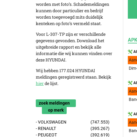
worden met foto’s. Schademeldingen
kunnen door particulier en bedrijf
worden toegevoegd mits duidelijk
kenteken op foto’s vermeld staat.
Voor L-307-TP zijn er verschillende
APK
gegevens gevonden. Download het
uitgebreide rapport en bekijk alle
AP
informatie die wij kunnen vinden over
deze HYUNDAI.
Aan
Dim-
Wij hebben 177.024 HYUNDAI
meldingen geregistreerd staan. Bekijk
hier
de lijst.
AP
Aan
Band
zoek meldingen
op merk
AP
- VOLKSWAGEN
(747.553)
Aan
- RENAULT
(395.267)
Band
- PEUGEOT
(392.619)