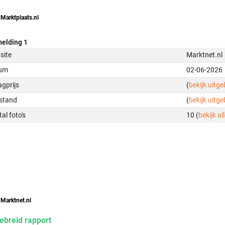
 Marktplaats.nl
elding 1
site
Marktnet.nl
um
02-06-2026
gprijs
(
bekijk uitg
stand
(
bekijk uitg
al foto's
10 (
bekijk all
 Marktnet.nl
ebreid rapport