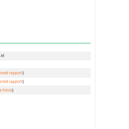
.nl
ebreid rapport
)
ebreid rapport
)
e foto's
)