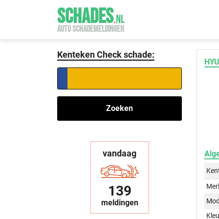
SCHADES
.
NL
AUTO SCHADEMELDINGEN
Kenteken Check schade:
HYU
Zoeken
vandaag
Alg
Ken
Mer
139
Mod
meldingen
Kleu