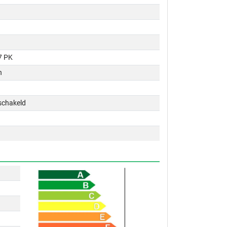
7 PK
n
schakeld