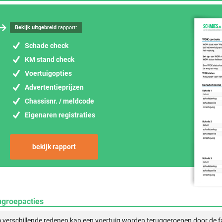
Bekijk uitgebreid
rapport:
Schade check
KM stand check
Voertuigopties
Advertentieprijzen
Chassisnr. / meldcode
Eigenaren registraties
bekijk rapport
ugroepacties
verschillende redenen kan een voertuig worden teruggeroepen door de f