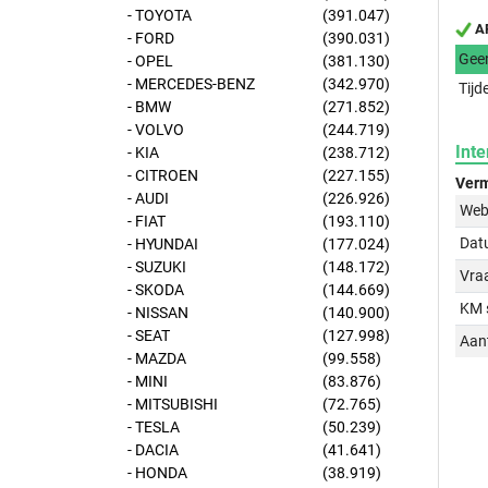
- TOYOTA
(391.047)
AP
- FORD
(390.031)
Gee
- OPEL
(381.130)
- MERCEDES-BENZ
(342.970)
Tijd
- BMW
(271.852)
- VOLVO
(244.719)
Inte
- KIA
(238.712)
- CITROEN
(227.155)
Verm
- AUDI
(226.926)
Web
- FIAT
(193.110)
Dat
- HYUNDAI
(177.024)
- SUZUKI
(148.172)
Vraa
- SKODA
(144.669)
KM 
- NISSAN
(140.900)
- SEAT
(127.998)
Aant
- MAZDA
(99.558)
- MINI
(83.876)
- MITSUBISHI
(72.765)
- TESLA
(50.239)
- DACIA
(41.641)
- HONDA
(38.919)