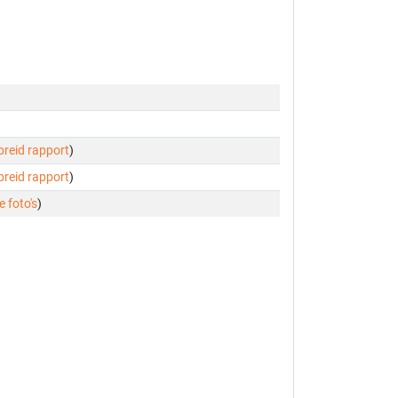
ebreid rapport
)
ebreid rapport
)
e foto's
)