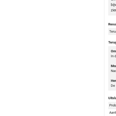
bij
zie
Resul
Teru
Teru
Oms
In 
Mog
Nad
Her
De 
Uitsl
Prob
Aant