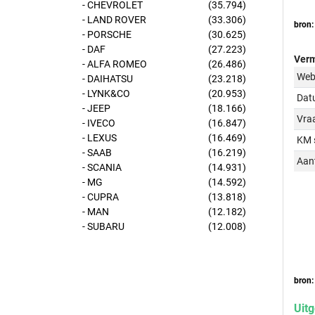
- CHEVROLET
(35.794)
- LAND ROVER
(33.306)
bron:
- PORSCHE
(30.625)
- DAF
(27.223)
Verm
- ALFA ROMEO
(26.486)
Web
- DAIHATSU
(23.218)
- LYNK&CO
(20.953)
Dat
- JEEP
(18.166)
Vraa
- IVECO
(16.847)
- LEXUS
(16.469)
KM 
- SAAB
(16.219)
Aant
- SCANIA
(14.931)
- MG
(14.592)
- CUPRA
(13.818)
- MAN
(12.182)
- SUBARU
(12.008)
bron:
Uitg