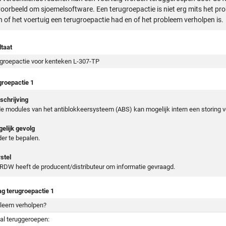
voorbeeld om sjoemelsoftware. Een terugroepactie is niet erg mits het pr
n of het voertuig een terugroepactie had en of het probleem verholpen is.
taat
groepactie voor kenteken L-307-TP
groepactie 1
chrijving
de modules van het antiblokkeersysteem (ABS) kan mogelijk intern een storing v
elijk gevolg
er te bepalen.
stel
RDW heeft de producent/distributeur om informatie gevraagd.
ag terugroepactie 1
leem verholpen?
al teruggeroepen: