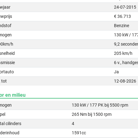
wjaar
24-07-2015
uwprijs
€ 36.713
ndstof
Benzine
mogen
130 kW / 17
00km/h
9,2 seconde
snelheid
205 km/h
nsmissie
6 v., handge
ortauto
Ja
 tot
12-08-2026
or en milieu
mogen
130 kW / 177 PK bij 5500 rpm
pel
265 Nm bij 1500 rpm
al cilinders
4
nderinhoud
1591cc