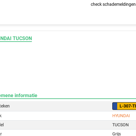
check schademeldingen
NDAI TUCSON
emene informatie
teken
L-307-T
k
HYUNDAI
el
TUCSON
r
Grijs