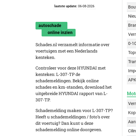
laatste update:
06-08-2026
Bou
Nie
Bra
autoschade
online inzien
Ver
0-1
Schades.nl verzamelt informatie over
voertuigen met een Nederlands
Top
kenteken.
Tra
Controleer voor deze HYUNDAI met
Imp
kenteken: L-307-TP de
APK
schademeldingen. Bekijk online
schades en km-standen, download het
uitgebreide HYUNDAI rapport van L-
Mot
307-TP.
Ver
Schademelding maken voor L-307-TP?
Kop
Heeft u schademeldingen / foto’s over
Aant
dit voertuig? Dan kunt u deze
schademelding online doorgeven.
Cili