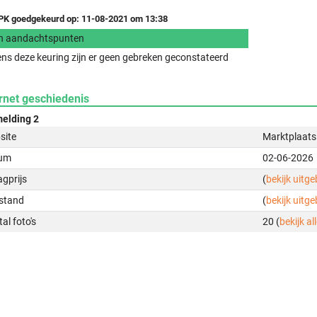
K goedgekeurd op: 11-08-2021 om 13:38
n aandachtspunten
ens deze keuring zijn er geen gebreken geconstateerd
rnet geschiedenis
elding 2
site
Marktplaats
um
02-06-2026
gprijs
(
bekijk uitg
stand
(
bekijk uitg
al foto's
20 (
bekijk all