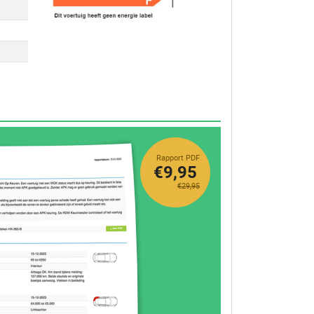
Rapport PDF
€9,95
€29,95