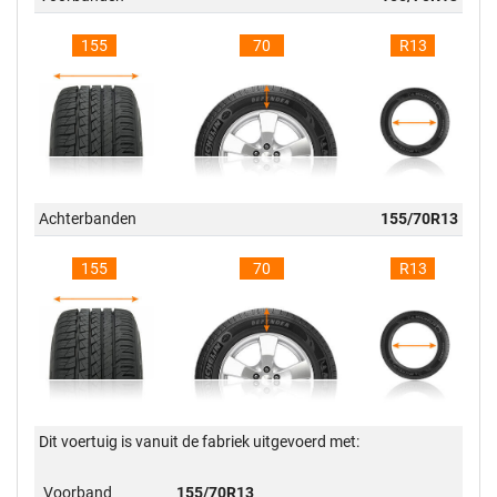
155
70
R13
Achterbanden
155/70R13
155
70
R13
Dit voertuig is vanuit de fabriek uitgevoerd met:
Voorband
155/70R13