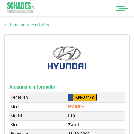
SCHADES
.
NL
AUTO SCHADEMELDINGEN
terug naar resultaten
Algemene informatie
Kenteken
KN-074-S
Merk
HYUNDAI
Model
I 10
Kleur
Zwart
Bouwjaar
13-10-2009