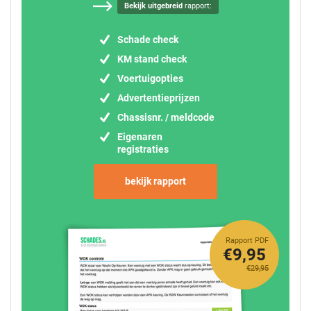
Bekijk uitgebreid
rapport:
Schade check
KM stand check
Voertuigopties
Advertentieprijzen
Chassisnr. / meldcode
Eigenaren
registraties
bekijk rapport
Rapport PDF
€9,95
€29,95