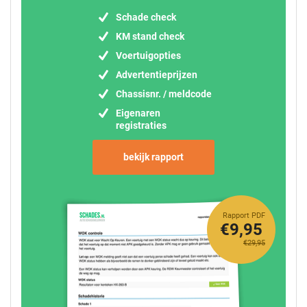
Schade check
KM stand check
Voertuigopties
Advertentieprijzen
Chassisnr. / meldcode
Eigenaren
registraties
bekijk rapport
Rapport PDF
€9,95
€29,95