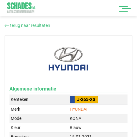
SCHADES
.
NL
AUTO SCHADEMELDINGEN
terug naar resultaten
Algemene informatie
Kenteken
J-265-XS
Merk
HYUNDAI
Model
KONA
Kleur
Blauw
Bouwjaar
15-01-2021