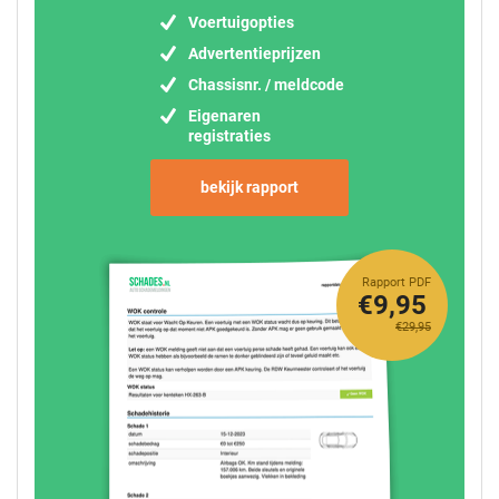
Voertuigopties
Advertentieprijzen
Chassisnr. / meldcode
Eigenaren
registraties
bekijk rapport
Rapport PDF
€9,95
€29,95