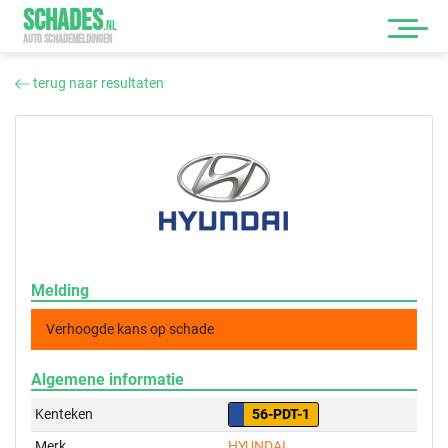
SCHADES
.
NL
AUTO SCHADEMELDINGEN
terug naar resultaten
Melding
Verhoogde kans op schade
Algemene informatie
Kenteken
56-PDT-1
Merk
HYUNDAI