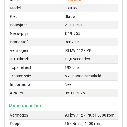
Model
I 30CW
Kleur
Blauw
Bouwjaar
21-01-2011
Nieuwprijs
€ 19.755
Brandstof
Benzine
Vermogen
93 kW / 127 PK
0-100km/h
11,0 seconden
Topsnelheid
192 km/h
Transmissie
5 v., handgeschakeld
Importauto
Nee
APK tot
08-11-2025
Motor en milieu
Vermogen
93 kW / 127 PK bij 6300 rpm
Koppel
157 Nm bij 4200 rpm