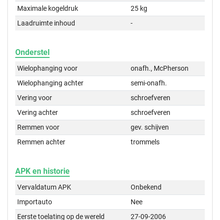
Maximale kogeldruk
25 kg
Laadruimte inhoud
-
Onderstel
Wielophanging voor
onafh., McPherson
Wielophanging achter
semi-onafh.
Vering voor
schroefveren
Vering achter
schroefveren
Remmen voor
gev. schijven
Remmen achter
trommels
APK en historie
Vervaldatum APK
Onbekend
Importauto
Nee
Eerste toelating op de wereld
27-09-2006