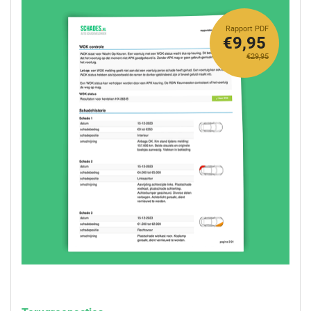
Rapport PDF
€9,95
€29,95