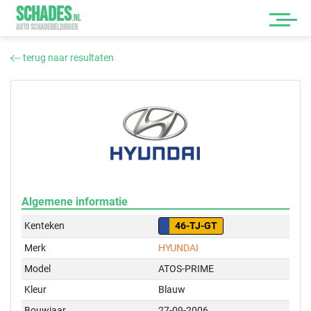
SCHADES
.
NL
AUTO SCHADEMELDINGEN
terug naar resultaten
Algemene informatie
Kenteken
46-TJ-GT
Merk
HYUNDAI
Model
ATOS-PRIME
Kleur
Blauw
Bouwjaar
27-09-2006