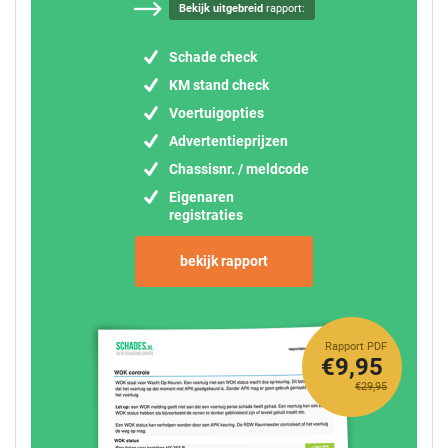
Bekijk uitgebreid
rapport:
Schade check
KM stand check
Voertuigopties
Advertentieprijzen
Chassisnr. / meldcode
Eigenaren
registraties
bekijk rapport
Rapport PDF
€9,95
€29,95