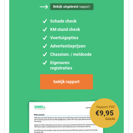
Bekijk uitgebreid
rapport:
Schade check
KM stand check
Voertuigopties
Advertentieprijzen
Chassisnr. / meldcode
Eigenaren
registraties
bekijk rapport
Rapport PDF
€9,95
€29,95