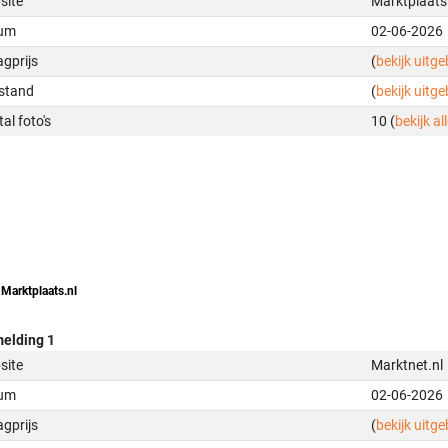
site
Marktplaats
um
02-06-2026
gprijs
(
bekijk uitg
stand
(
bekijk uitg
al foto's
10 (
bekijk all
 Marktplaats.nl
elding 1
site
Marktnet.nl
um
02-06-2026
gprijs
(
bekijk uitg