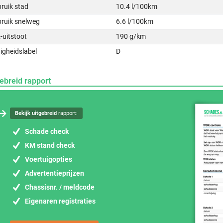
ruik stad
10.4 l/100km
bruik snelweg
6.6 l/100km
-uitstoot
190 g/km
igheidslabel
D
ebreid rapport
Bekijk uitgebreid
rapport:
Schade check
KM stand check
Voertuigopties
Advertentieprijzen
Chassisnr. / meldcode
Eigenaren registraties