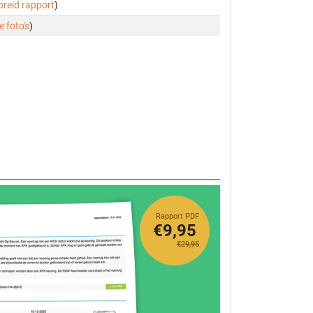
ebreid rapport
)
e foto's
)
Rapport PDF
€9,95
€29,95