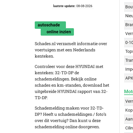
laatste update:
08-08-2026
Bou
Nie
Bra
autoschade
online inzien
Ver
0-1
Schades.nl verzamelt informatie over
voertuigen met een Nederlands
Top
kenteken.
Tra
Controleer voor deze HYUNDAI met
Imp
kenteken: 32-TD-DP de
APK
schademeldingen. Bekijk online
schades en km-standen, download het
uitgebreide HYUNDAI rapport van 32-
Mot
TD-DP.
Ver
Schademelding maken voor 32-TD-
Kop
DP? Heeft u schademeldingen / foto’s
Aant
over dit voertuig? Dan kunt u deze
schademelding online doorgeven.
Cili