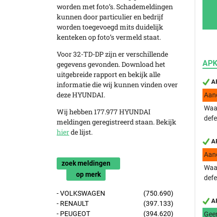
worden met foto’s. Schademeldingen
kunnen door particulier en bedrijf
worden toegevoegd mits duidelijk
kenteken op foto’s vermeld staat.
Voor 32-TD-DP zijn er verschillende
APK
gegevens gevonden. Download het
uitgebreide rapport en bekijk alle
AP
informatie die wij kunnen vinden over
deze HYUNDAI.
Aan
Waar
Wij hebben 177.977 HYUNDAI
defe
meldingen geregistreerd staan. Bekijk
hier
de lijst.
AP
Aan
zoek meldingen
Waar
op merk
defe
- VOLKSWAGEN
(750.690)
AP
- RENAULT
(397.133)
- PEUGEOT
(394.620)
Gee