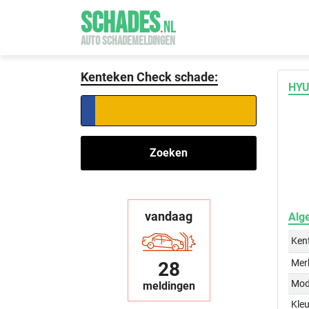
SCHADES
.
NL
AUTO SCHADEMELDINGEN
Kenteken Check schade:
HYU
Zoeken
vandaag
Alg
Ken
Mer
28
Mod
meldingen
Kleu