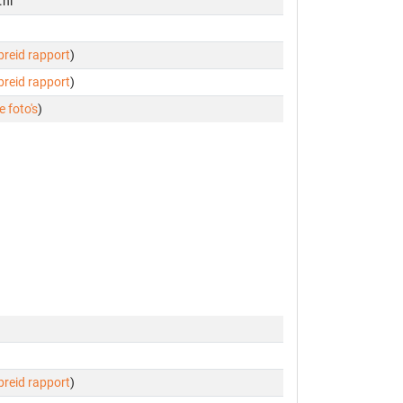
.nl
ebreid rapport
)
ebreid rapport
)
e foto's
)
ebreid rapport
)