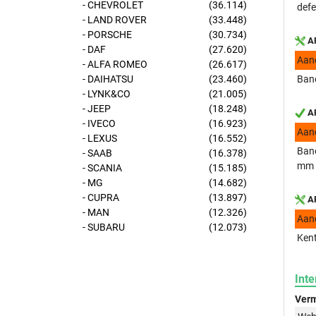
- CHEVROLET
(36.114)
defe
- LAND ROVER
(33.448)
- PORSCHE
(30.734)
AP
- DAF
(27.620)
Aan
- ALFA ROMEO
(26.617)
- DAIHATSU
(23.460)
Band
- LYNK&CO
(21.005)
- JEEP
(18.248)
AP
- IVECO
(16.923)
Aan
- LEXUS
(16.552)
Band
- SAAB
(16.378)
mm
- SCANIA
(15.185)
- MG
(14.682)
- CUPRA
(13.897)
AP
- MAN
(12.326)
Aan
- SUBARU
(12.073)
Kent
Inte
Verm