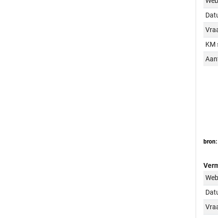
Web
Dat
Vraa
KM 
Aant
bron:
Verm
Web
Dat
Vraa