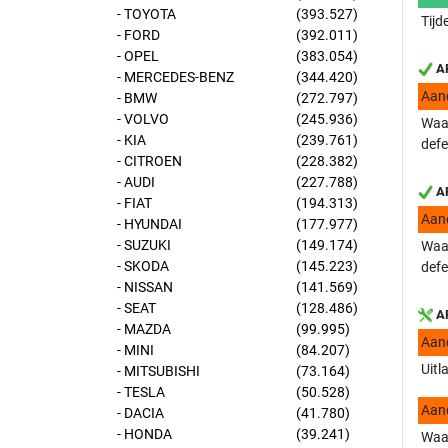
- TOYOTA
(393.527)
Tijd
- FORD
(392.011)
- OPEL
(383.054)
AP
- MERCEDES-BENZ
(344.420)
Aan
- BMW
(272.797)
- VOLVO
(245.936)
Waar
- KIA
(239.761)
defe
- CITROEN
(228.382)
- AUDI
(227.788)
AP
- FIAT
(194.313)
Aan
- HYUNDAI
(177.977)
- SUZUKI
(149.174)
Waar
- SKODA
(145.223)
defe
- NISSAN
(141.569)
- SEAT
(128.486)
AP
- MAZDA
(99.995)
Aan
- MINI
(84.207)
Uitl
- MITSUBISHI
(73.164)
- TESLA
(50.528)
Aan
- DACIA
(41.780)
- HONDA
(39.241)
Waar