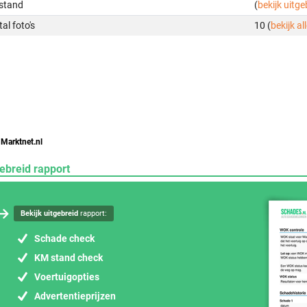
stand
(
bekijk uitg
al foto's
10 (
bekijk all
 Marktnet.nl
ebreid rapport
Bekijk uitgebreid
rapport:
Schade check
KM stand check
Voertuigopties
Advertentieprijzen