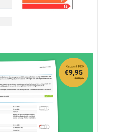
Rapport PDF
€9,95
€29,95