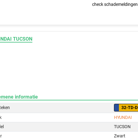
check schademeldingen
NDAI TUCSON
emene informatie
teken
32-TD-
k
HYUNDAI
el
TUCSON
r
Zwart