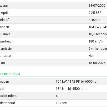
wjaar
14-07-2006
uwprijs
€ 25.835
ndstof
Benzine
mogen
104 kW / 14
00km/h
10,4 second
snelheid
180 km/h
nsmissie
5 v., handge
ortauto
Nee
 tot
18-05-2026
or en milieu
mogen
104 kW / 142 PK bij 6000 rpm
pel
184 Nm bij 4500 rpm
al cilinders
4
nderinhoud
1975cc