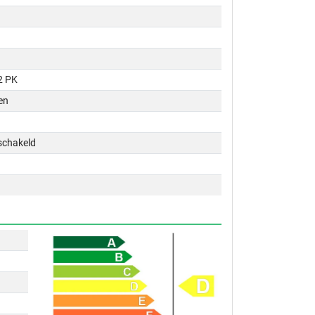
2 PK
en
schakeld