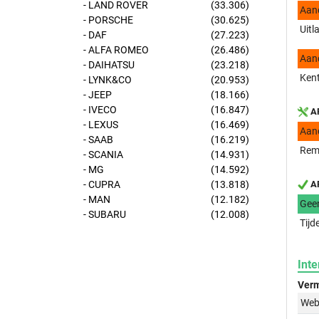
- LAND ROVER
(33.306)
Aan
- PORSCHE
(30.625)
Uitl
- DAF
(27.223)
- ALFA ROMEO
(26.486)
Aan
- DAIHATSU
(23.218)
Kent
- LYNK&CO
(20.953)
- JEEP
(18.166)
- IVECO
(16.847)
AP
- LEXUS
(16.469)
Aan
- SAAB
(16.219)
Reml
- SCANIA
(14.931)
- MG
(14.592)
- CUPRA
(13.818)
AP
- MAN
(12.182)
Gee
- SUBARU
(12.008)
Tijd
Inte
Verm
Web