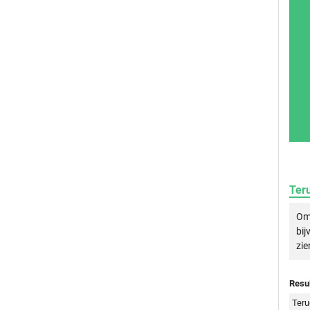
Ter
Om 
bij
zie
Resul
Teru