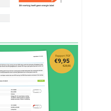
Rapport PDF
€9,95
€29,95