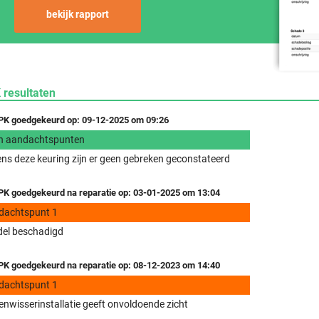
bekijk rapport
 resultaten
K goedgekeurd op: 09-12-2025 om 09:26
n aandachtspunten
ens deze keuring zijn er geen gebreken geconstateerd
K goedgekeurd na reparatie op: 03-01-2025 om 13:04
dachtspunt 1
del beschadigd
K goedgekeurd na reparatie op: 08-12-2023 om 14:40
dachtspunt 1
enwisserinstallatie geeft onvoldoende zicht