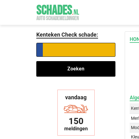
SCHADES
.
NL
AUTO SCHADEMELDINGEN
Kenteken Check schade:
HON
Zoeken
vandaag
Alg
Ken
Mer
150
Mod
meldingen
Kleu