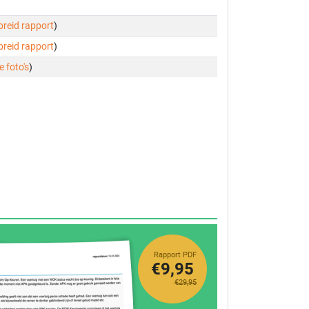
ebreid rapport
)
ebreid rapport
)
e foto's
)
Rapport PDF
€9,95
€29,95