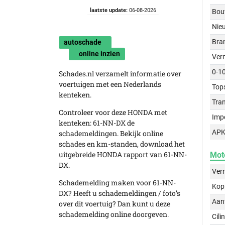
laatste update:
06-08-2026
Bou
Nie
Bra
autoschade
online inzien
Ver
0-1
Schades.nl verzamelt informatie over
voertuigen met een Nederlands
Top
kenteken.
Tra
Controleer voor deze HONDA met
Imp
kenteken: 61-NN-DX de
APK
schademeldingen. Bekijk online
schades en km-standen, download het
uitgebreide HONDA rapport van 61-NN-
Mot
DX.
Ver
Schademelding maken voor 61-NN-
Kop
DX? Heeft u schademeldingen / foto’s
Aant
over dit voertuig? Dan kunt u deze
schademelding online doorgeven.
Cili