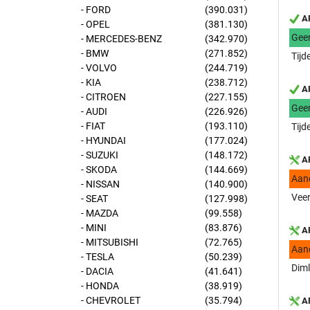
- FORD
(390.031)
AP
- OPEL
(381.130)
Gee
- MERCEDES-BENZ
(342.970)
- BMW
(271.852)
Tijd
- VOLVO
(244.719)
- KIA
(238.712)
AP
- CITROEN
(227.155)
Gee
- AUDI
(226.926)
- FIAT
(193.110)
Tijd
- HYUNDAI
(177.024)
- SUZUKI
(148.172)
AP
- SKODA
(144.669)
Aan
- NISSAN
(140.900)
Veer
- SEAT
(127.998)
- MAZDA
(99.558)
- MINI
(83.876)
AP
- MITSUBISHI
(72.765)
Aan
- TESLA
(50.239)
Diml
- DACIA
(41.641)
- HONDA
(38.919)
- CHEVROLET
(35.794)
AP