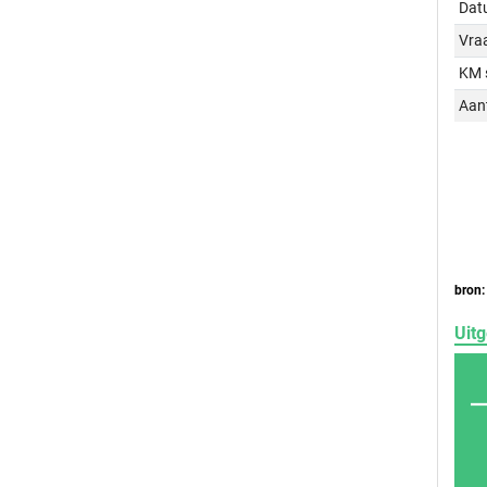
Dat
Vraa
KM 
Aant
bron:
Uitg