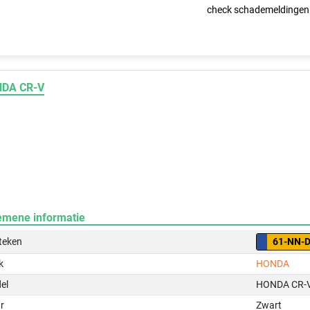
check schademeldingen
DA CR-V
emene informatie
teken
61-NN-
k
HONDA
el
HONDA CR-
r
Zwart