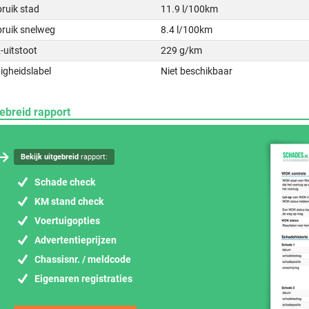
ruik stad
11.9 l/100km
bruik snelweg
8.4 l/100km
-uitstoot
229 g/km
igheidslabel
Niet beschikbaar
ebreid rapport
Bekijk uitgebreid
rapport:
Schade check
KM stand check
Voertuigopties
Advertentieprijzen
Chassisnr. / meldcode
Eigenaren registraties