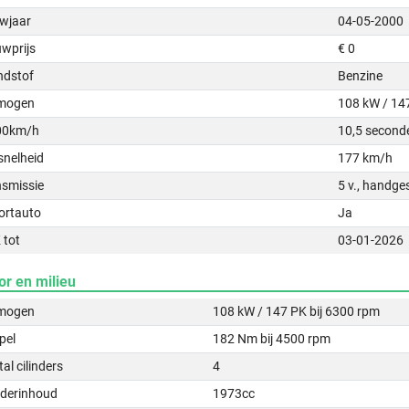
wjaar
04-05-2000
uwprijs
€ 0
ndstof
Benzine
mogen
108 kW / 14
00km/h
10,5 second
snelheid
177 km/h
nsmissie
5 v., handge
ortauto
Ja
 tot
03-01-2026
or en milieu
mogen
108 kW / 147 PK bij 6300 rpm
pel
182 Nm bij 4500 rpm
al cilinders
4
nderinhoud
1973cc