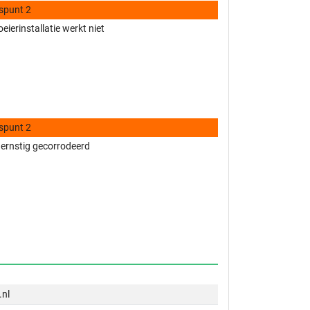
spunt 2
eierinstallatie werkt niet
spunt 2
 ernstig gecorrodeerd
.nl