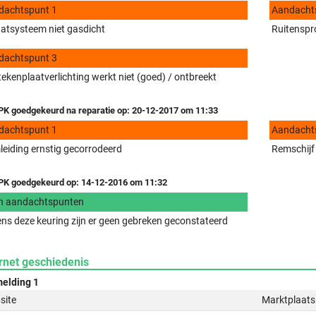
dachtspunt 1
Aandacht
aatsysteem niet gasdicht
Ruitenspro
dachtspunt 3
ekenplaatverlichting werkt niet (goed) / ontbreekt
K goedgekeurd na reparatie op: 20-12-2017 om 11:33
dachtspunt 1
Aandacht
eiding ernstig gecorrodeerd
Remschijf
K goedgekeurd op: 14-12-2016 om 11:32
n aandachtspunten
ens deze keuring zijn er geen gebreken geconstateerd
rnet geschiedenis
elding 1
site
Marktplaats