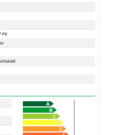
7 PK
en
schakeld