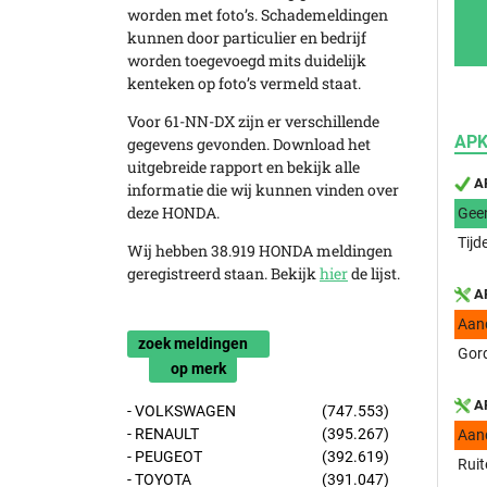
worden met foto’s. Schademeldingen
kunnen door particulier en bedrijf
worden toegevoegd mits duidelijk
kenteken op foto’s vermeld staat.
Voor 61-NN-DX zijn er verschillende
APK
gegevens gevonden. Download het
uitgebreide rapport en bekijk alle
AP
informatie die wij kunnen vinden over
deze HONDA.
Gee
Tijd
Wij hebben 38.919 HONDA meldingen
geregistreerd staan. Bekijk
hier
de lijst.
AP
Aan
zoek meldingen
Gor
op merk
AP
- VOLKSWAGEN
(747.553)
- RENAULT
(395.267)
Aan
- PEUGEOT
(392.619)
Ruit
- TOYOTA
(391.047)