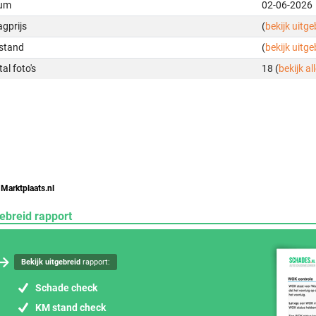
um
02-06-2026
gprijs
(
bekijk uitg
stand
(
bekijk uitg
al foto's
18 (
bekijk all
 Marktplaats.nl
ebreid rapport
Bekijk uitgebreid
rapport:
Schade check
KM stand check