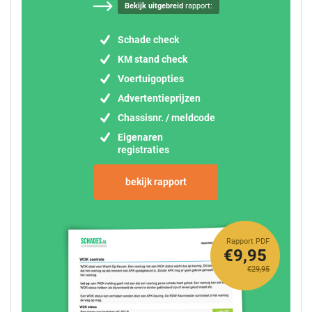
Bekijk uitgebreid
rapport:
Schade check
KM stand check
Voertuigopties
Advertentieprijzen
Chassisnr. / meldcode
Eigenaren
registraties
bekijk rapport
Rapport PDF
€9,95
€29,95