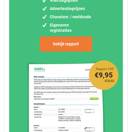
Voertuigopties
Advertentieprijzen
Chassisnr. / meldcode
Eigenaren
registraties
bekijk rapport
Rapport PDF
€9,95
€29,95