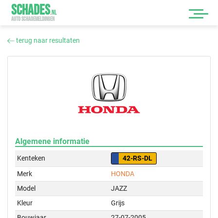
SCHADES
.
NL
AUTO SCHADEMELDINGEN
terug naar resultaten
Algemene informatie
Kenteken
42-RS-DL
Merk
HONDA
Model
JAZZ
Kleur
Grijs
Bouwjaar
27-07-2005