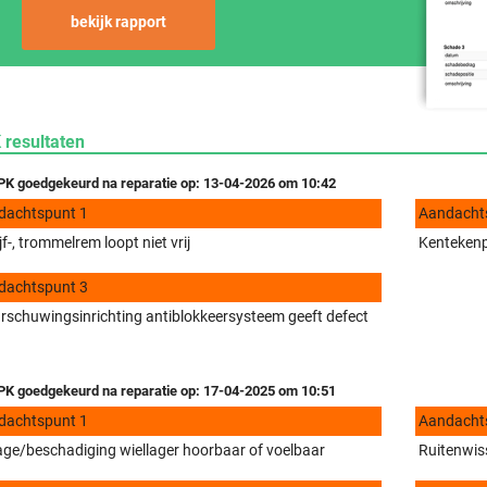
bekijk rapport
 resultaten
K goedgekeurd na reparatie op: 13-04-2026 om 10:42
dachtspunt 1
Aandacht
jf-, trommelrem loopt niet vrij
Kentekenpl
dachtspunt 3
schuwingsinrichting antiblokkeersysteem geeft defect
K goedgekeurd na reparatie op: 17-04-2025 om 10:51
dachtspunt 1
Aandacht
tage/beschadiging wiellager hoorbaar of voelbaar
Ruitenwiss