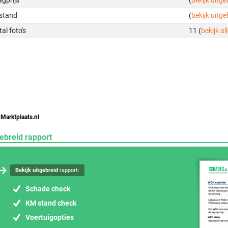
gprijs
(
bekijk uitg
stand
(
bekijk uitg
al foto's
11 (
bekijk all
 Marktplaats.nl
ebreid rapport
Bekijk uitgebreid
rapport:
Schade check
KM stand check
Voertuigopties