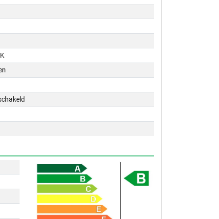
PK
en
schakeld