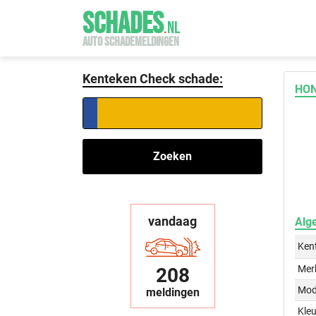
SCHADES
.
NL
AUTO SCHADEMELDINGEN
Kenteken Check schade:
HON
Zoeken
vandaag
Alg
Ken
Mer
208
Mod
meldingen
Kleu