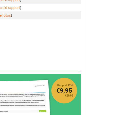
ebreid rapport
)
ebreid rapport
)
e foto's
)
Rapport PDF
€9,95
€29,95