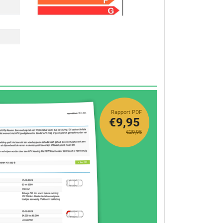
Rapport PDF
€9,95
€29,95