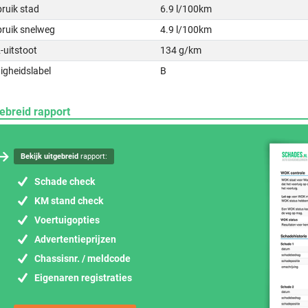
ruik stad
6.9 l/100km
bruik snelweg
4.9 l/100km
-uitstoot
134 g/km
igheidslabel
B
ebreid rapport
Bekijk uitgebreid
rapport:
Schade check
KM stand check
Voertuigopties
Advertentieprijzen
Chassisnr. / meldcode
Eigenaren registraties