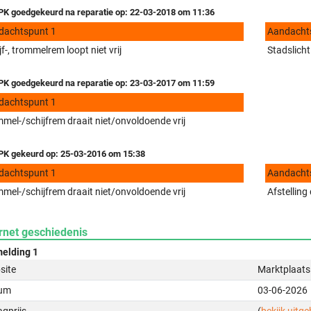
K goedgekeurd na reparatie op: 22-03-2018 om 11:36
dachtspunt 1
Aandacht
jf-, trommelrem loopt niet vrij
Stadslicht
K goedgekeurd na reparatie op: 23-03-2017 om 11:59
dachtspunt 1
mel-/schijfrem draait niet/onvoldoende vrij
K gekeurd op: 25-03-2016 om 15:38
dachtspunt 1
Aandacht
mel-/schijfrem draait niet/onvoldoende vrij
Afstelling
rnet geschiedenis
elding 1
site
Marktplaats
um
03-06-2026