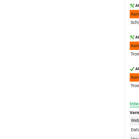
AP
Aan
Schi
AP
Aan
Trom
AP
Aan
Trom
Inte
Verm
Web
Dat