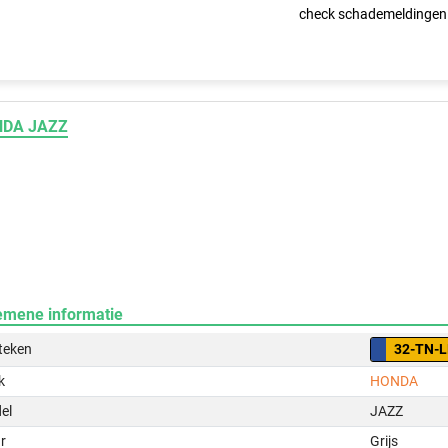
check schademeldingen
DA JAZZ
emene informatie
teken
32-TN-
k
HONDA
el
JAZZ
r
Grijs