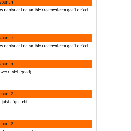
spunt 4
ingsinrichting antiblokkeersysteem geeft defect
spunt 2
ingsinrichting antiblokkeersysteem geeft defect
spunt 4
 werkt niet (goed)
spunt 2
njuist afgesteld
spunt 2