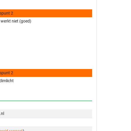
spunt 2
 werkt niet (goed)
spunt 2
 dimlicht
.nl