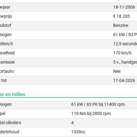
wjaar
18-11-2006
uwprijs
€ 18.205
ndstof
Benzine
mogen
61 kW / 83 
00km/h
12,9 second
snelheid
170 km/h
nsmissie
5 v., handge
ortauto
Nee
 tot
17-04-2026
or en milieu
mogen
61 kW / 83 PK bij 11400 rpm
pel
119 Nm bij 2800 rpm
al cilinders
4
nderinhoud
1339cc