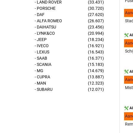
Fuse
- LAND ROVER
(33.431)
- PORSCHE
(30.720)
Aan
- DAF
(27.620)
- ALFA ROMEO
(26.607)
Stad
- DAIHATSU
(23.456)
- LYNK&CO
(20.994)
AP
- JEEP
(18.234)
Aan
- IVECO
(16.921)
Schi
- LEXUS
(16.543)
- SAAB
(16.371)
- SCANIA
(15.183)
- MG
(14.679)
AP
- CUPRA
(13.887)
Aan
- MAN
(12.323)
Mist
- SUBARU
(12.071)
AP
Aan
Remo