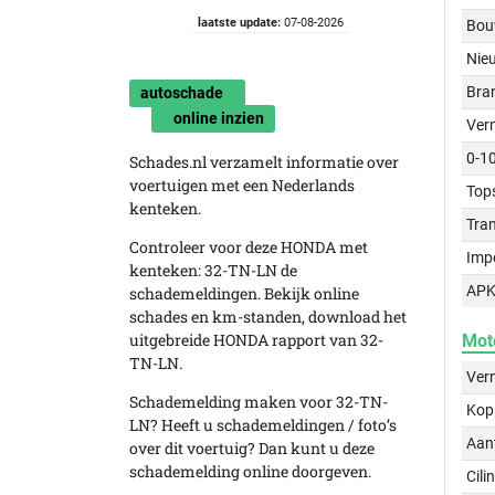
laatste update:
07-08-2026
Bou
Nie
Bra
autoschade
online inzien
Ver
0-1
Schades.nl verzamelt informatie over
voertuigen met een Nederlands
Top
kenteken.
Tra
Controleer voor deze HONDA met
Imp
kenteken: 32-TN-LN de
APK
schademeldingen. Bekijk online
schades en km-standen, download het
uitgebreide HONDA rapport van 32-
Mot
TN-LN.
Ver
Schademelding maken voor 32-TN-
Kop
LN? Heeft u schademeldingen / foto’s
Aant
over dit voertuig? Dan kunt u deze
schademelding online doorgeven.
Cili