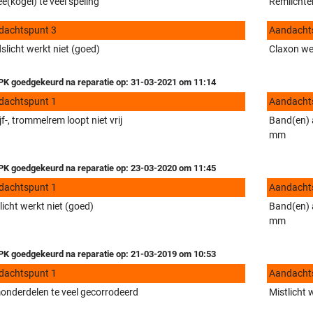
e(kogel) te veel speling
Remlichten
dachtspunt 3
Aandacht
slicht werkt niet (goed)
Claxon we
K goedgekeurd na reparatie op: 31-03-2021 om 11:14
dachtspunt 1
Aandacht
jf-, trommelrem loopt niet vrij
Band(en) a
mm
K goedgekeurd na reparatie op: 23-03-2020 om 11:45
dachtspunt 1
Aandacht
licht werkt niet (goed)
Band(en) a
mm
K goedgekeurd na reparatie op: 21-03-2019 om 10:53
dachtspunt 1
Aandacht
nderdelen te veel gecorrodeerd
Mistlicht 