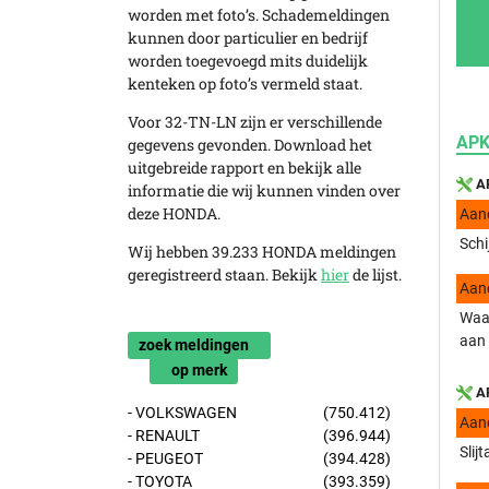
worden met foto’s. Schademeldingen
kunnen door particulier en bedrijf
worden toegevoegd mits duidelijk
kenteken op foto’s vermeld staat.
Voor 32-TN-LN zijn er verschillende
APK
gegevens gevonden. Download het
uitgebreide rapport en bekijk alle
AP
informatie die wij kunnen vinden over
deze HONDA.
Aan
Schi
Wij hebben 39.233 HONDA meldingen
geregistreerd staan. Bekijk
hier
de lijst.
Aan
Waar
aan
zoek meldingen
op merk
AP
- VOLKSWAGEN
(750.412)
Aan
- RENAULT
(396.944)
Slij
- PEUGEOT
(394.428)
- TOYOTA
(393.359)