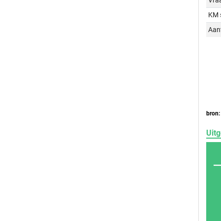
Vraa
KM 
Aant
bron:
Uitg