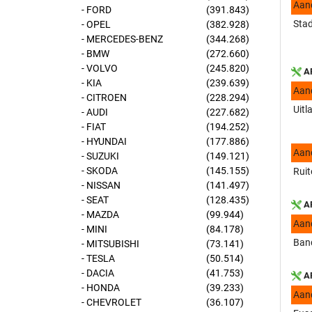
Aan
- FORD
(391.843)
Stad
- OPEL
(382.928)
- MERCEDES-BENZ
(344.268)
- BMW
(272.660)
- VOLVO
(245.820)
AP
- KIA
(239.639)
Aan
- CITROEN
(228.294)
Uitl
- AUDI
(227.682)
- FIAT
(194.252)
- HYUNDAI
(177.886)
Aan
- SUZUKI
(149.121)
- SKODA
(145.155)
Ruit
- NISSAN
(141.497)
- SEAT
(128.435)
AP
- MAZDA
(99.944)
Aan
- MINI
(84.178)
Band
- MITSUBISHI
(73.141)
- TESLA
(50.514)
- DACIA
(41.753)
AP
- HONDA
(39.233)
Aan
- CHEVROLET
(36.107)