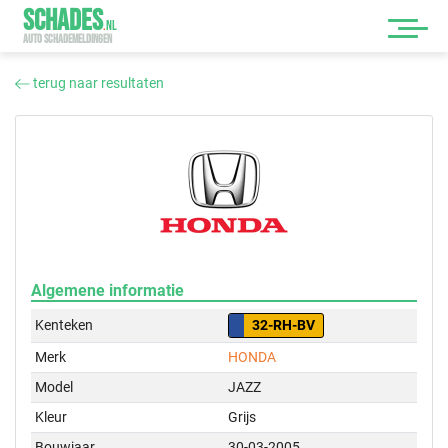
SCHADES
.
NL
AUTO SCHADEMELDINGEN
terug naar resultaten
Algemene informatie
Kenteken
32-RH-BV
Merk
HONDA
Model
JAZZ
Kleur
Grijs
Bouwjaar
30-03-2005