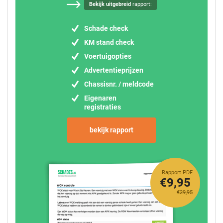
Bekijk uitgebreid
rapport:
Schade check
KM stand check
Voertuigopties
Advertentieprijzen
Chassisnr. / meldcode
Eigenaren
registraties
bekijk rapport
Rapport PDF
€9,95
€29,95