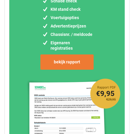
Schade check
KM stand check
Voertuigopties
Advertentieprijzen
Chassisnr. / meldcode
Eigenaren
registraties
bekijk rapport
Rapport PDF
€9,95
€29,95