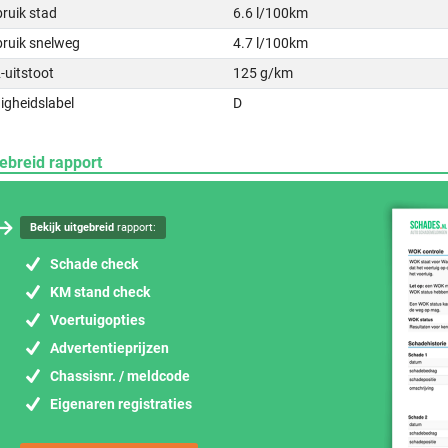
ruik stad
6.6 l/100km
bruik snelweg
4.7 l/100km
-uitstoot
125 g/km
igheidslabel
D
ebreid rapport
Bekijk uitgebreid
rapport:
Schade check
KM stand check
Voertuigopties
Advertentieprijzen
Chassisnr. / meldcode
Eigenaren registraties