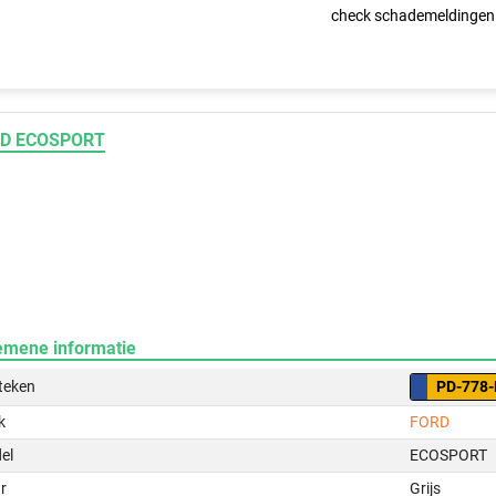
check schademeldingen
D ECOSPORT
emene informatie
teken
PD-778-
k
FORD
el
ECOSPORT
r
Grijs