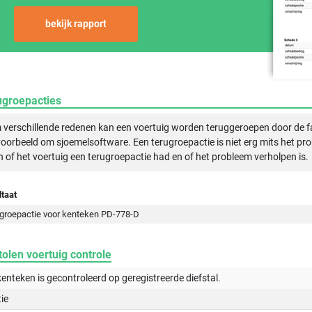
bekijk rapport
ugroepacties
verschillende redenen kan een voertuig worden teruggeroepen door de f
voorbeeld om sjoemelsoftware. Een terugroepactie is niet erg mits het pr
n of het voertuig een terugroepactie had en of het probleem verholpen is.
taat
groepactie voor kenteken PD-778-D
olen voertuig controle
kenteken is gecontroleerd op
geregistreerde
diefstal.
tie