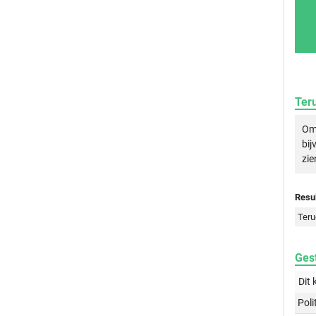
Ter
Om 
bij
zie
Resul
Teru
Gest
Dit 
Poli