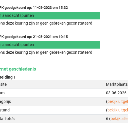
K goedgekeurd op: 11-05-2023 om 15:32
n aandachtspunten
ens deze keuring zijn er geen gebreken geconstateerd
K goedgekeurd op: 21-05-2021 om 10:15
n aandachtspunten
ens deze keuring zijn er geen gebreken geconstateerd
rnet geschiedenis
elding 1
site
Marktplaats
um
03-06-2026
gprijs
(
bekijk uitg
stand
(
bekijk uitg
al foto's
6 (
bekijk alle