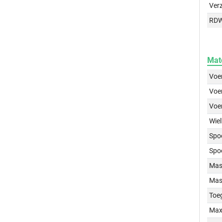
Ver
RD
Mat
Voer
Voer
Voe
Wiel
Spo
Spo
Mass
Mass
Toe
Max