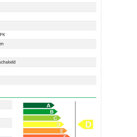
 PK
en
schakeld