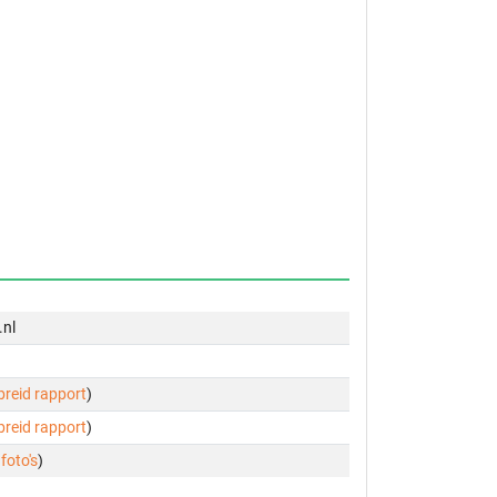
.nl
ebreid rapport
)
ebreid rapport
)
 foto's
)