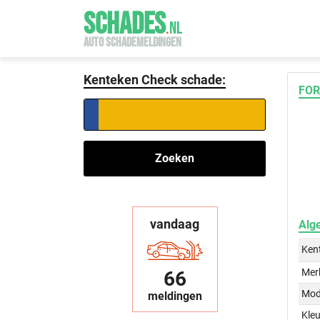
SCHADES
.
NL
AUTO SCHADEMELDINGEN
Kenteken Check schade:
FOR
Zoeken
vandaag
Alg
Ken
Mer
66
Mod
meldingen
Kleu