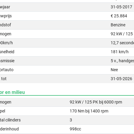
wjaar
31-05-2017
uwprijs
€ 25.884
ndstof
Benzine
mogen
92 kW / 125
00km/h
12,7 second
snelheid
181 km/h
nsmissie
5 v., handge
ortauto
Nee
 tot
31-05-2026
or en milieu
mogen
92 kW / 125 PK bij 6000 rpm
pel
170 Nm bij 1400 rpm
al cilinders
3
nderinhoud
998cc