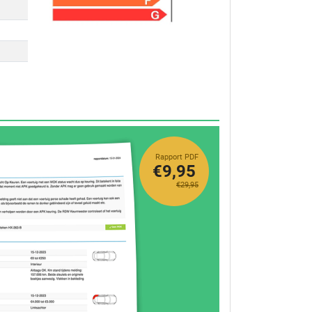
Rapport PDF
€9,95
€29,95