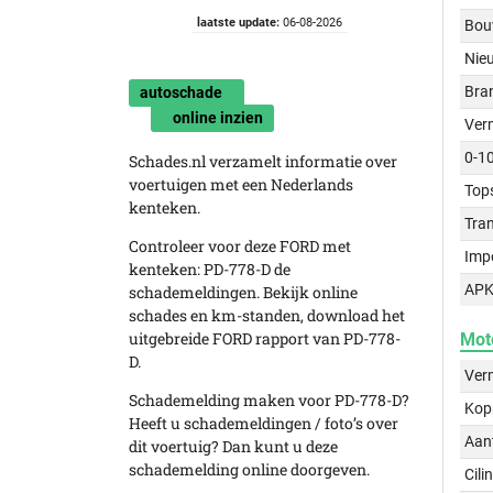
laatste update:
06-08-2026
Bou
Nie
Bra
autoschade
online inzien
Ver
0-1
Schades.nl verzamelt informatie over
voertuigen met een Nederlands
Top
kenteken.
Tra
Controleer voor deze FORD met
Imp
kenteken: PD-778-D de
APK
schademeldingen. Bekijk online
schades en km-standen, download het
uitgebreide FORD rapport van PD-778-
Mot
D.
Ver
Schademelding maken voor PD-778-D?
Kop
Heeft u schademeldingen / foto’s over
Aant
dit voertuig? Dan kunt u deze
schademelding online doorgeven.
Cili