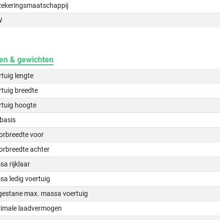
zekeringsmaatschappij
W
en & gewichten
tuig lengte
tuig breedte
rtuig hoogte
basis
orbreedte voor
orbreedte achter
a rijklaar
a ledig voertuig
gestane max. massa voertuig
imale laadvermogen