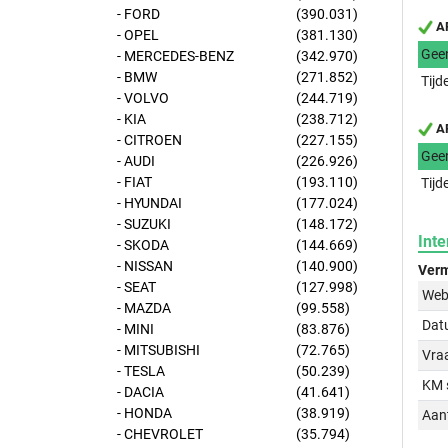
- FORD
(390.031)
AP
- OPEL
(381.130)
Gee
- MERCEDES-BENZ
(342.970)
- BMW
(271.852)
Tijd
- VOLVO
(244.719)
- KIA
(238.712)
AP
- CITROEN
(227.155)
Gee
- AUDI
(226.926)
- FIAT
(193.110)
Tijd
- HYUNDAI
(177.024)
- SUZUKI
(148.172)
Inte
- SKODA
(144.669)
- NISSAN
(140.900)
Verm
- SEAT
(127.998)
Web
- MAZDA
(99.558)
Dat
- MINI
(83.876)
- MITSUBISHI
(72.765)
Vraa
- TESLA
(50.239)
KM 
- DACIA
(41.641)
- HONDA
(38.919)
Aant
- CHEVROLET
(35.794)