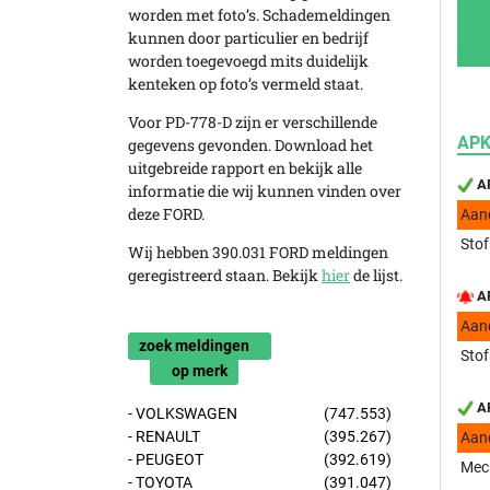
worden met foto’s. Schademeldingen
kunnen door particulier en bedrijf
worden toegevoegd mits duidelijk
kenteken op foto’s vermeld staat.
Voor PD-778-D zijn er verschillende
APK
gegevens gevonden. Download het
uitgebreide rapport en bekijk alle
AP
informatie die wij kunnen vinden over
deze FORD.
Aan
Stof
Wij hebben 390.031 FORD meldingen
geregistreerd staan. Bekijk
hier
de lijst.
AP
Aan
zoek meldingen
Stof
op merk
AP
- VOLKSWAGEN
(747.553)
- RENAULT
(395.267)
Aan
- PEUGEOT
(392.619)
Mech
- TOYOTA
(391.047)